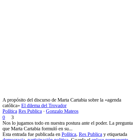
A propósito del discurso de Marta Cartabia sobre la «agenda
católica»
El dilema del Trovador
Política
Res Publica
·
Gonzalo Mateos
0
3
Nos lo jugamos todo en nuestra postura ante el poder. La pregunta
que Marta Cartabia formuló en su...
Esta entrada fue publicada en
Política
,
Res Publica
y etiquetada
democracia
,
participación politica
. Guarda el
enlace permanente
.