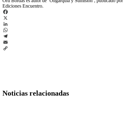
Ortí Bordás es autor de ´Oligarquía y Sumisión´, publicado por
Ediciones Encuentro.
Facebook
X
LinkedIn
WhatsApp
Telegram
Email
Copy
Link
Noticias relacionadas