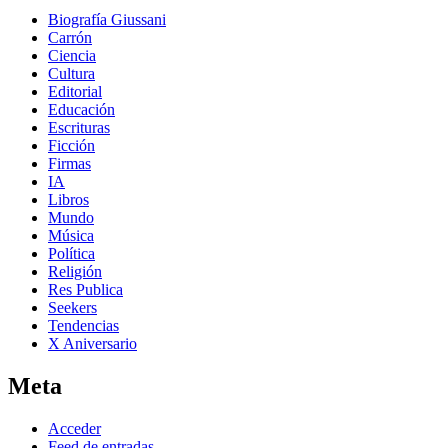
Biografía Giussani
Carrón
Ciencia
Cultura
Editorial
Educación
Escrituras
Ficción
Firmas
IA
Libros
Mundo
Música
Política
Religión
Res Publica
Seekers
Tendencias
X Aniversario
Meta
Acceder
Feed de entradas