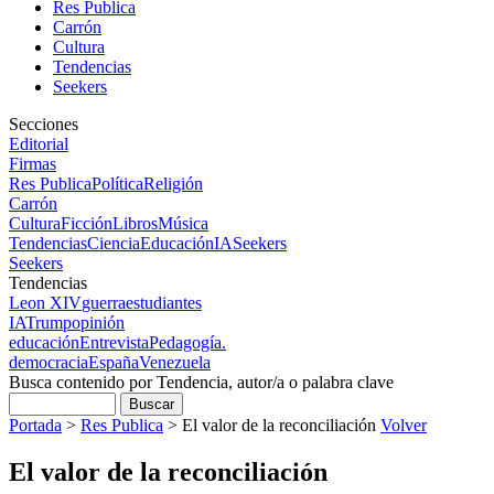
Res Publica
Carrón
Cultura
Tendencias
Seekers
Secciones
Editorial
Firmas
Res Publica
Política
Religión
Carrón
Cultura
Ficción
Libros
Música
Tendencias
Ciencia
Educación
IA
Seekers
Seekers
Tendencias
Leon XIV
guerra
estudiantes
IA
Trump
opinión
educación
Entrevista
Pedagogía.
democracia
España
Venezuela
Busca contenido por Tendencia, autor/a o palabra clave
Portada
>
Res Publica
>
El valor de la reconciliación
Volver
El valor de la reconciliación