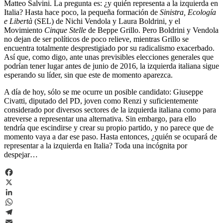
Matteo Salvini. La pregunta es: ¿y quién representa a la izquierda en
Italia? Hasta hace poco, la pequeña formación de
Sinistra, Ecología
e Libertà
(SEL) de Nichi Vendola y Laura Boldrini, y el
Movimiento
Cinque Stelle
de Beppe Grillo. Pero Boldrini y Vendola
no dejan de ser políticos de poco relieve, mientras Grillo se
encuentra totalmente desprestigiado por su radicalismo exacerbado.
Así que, como digo, ante unas previsibles elecciones generales que
podrían tener lugar antes de junio de 2016, la izquierda italiana sigue
esperando su líder, sin que este de momento aparezca.
A día de hoy, sólo se me ocurre un posible candidato: Giuseppe
Civatti, diputado del PD, joven como Renzi y suficientemente
considerado por diversos sectores de la izquierda italiana como para
atreverse a representar una alternativa. Sin embargo, para ello
tendría que escindirse y crear su propio partido, y no parece que de
momento vaya a dar ese paso. Hasta entonces, ¿quién se ocupará de
representar a la izquierda en Italia? Toda una incógnita por
despejar…
Facebook
X
LinkedIn
WhatsApp
Telegram