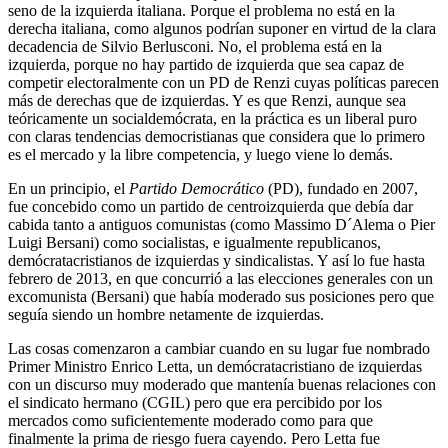
seno de la izquierda italiana. Porque el problema no está en la
derecha italiana, como algunos podrían suponer en virtud de la clara
decadencia de Silvio Berlusconi. No, el problema está en la
izquierda, porque no hay partido de izquierda que sea capaz de
competir electoralmente con un PD de Renzi cuyas políticas parecen
más de derechas que de izquierdas. Y es que Renzi, aunque sea
teóricamente un socialdemócrata, en la práctica es un liberal puro
con claras tendencias democristianas que considera que lo primero
es el mercado y la libre competencia, y luego viene lo demás.
En un principio, el
Partido Democrático
(PD), fundado en 2007,
fue concebido como un partido de centroizquierda que debía dar
cabida tanto a antiguos comunistas (como Massimo D´Alema o Pier
Luigi Bersani) como socialistas, e igualmente republicanos,
demócratacristianos de izquierdas y sindicalistas. Y así lo fue hasta
febrero de 2013, en que concurrió a las elecciones generales con un
excomunista (Bersani) que había moderado sus posiciones pero que
seguía siendo un hombre netamente de izquierdas.
Las cosas comenzaron a cambiar cuando en su lugar fue nombrado
Primer Ministro Enrico Letta, un demócratacristiano de izquierdas
con un discurso muy moderado que mantenía buenas relaciones con
el sindicato hermano (CGIL) pero que era percibido por los
mercados como suficientemente moderado como para que
finalmente la prima de riesgo fuera cayendo. Pero Letta fue