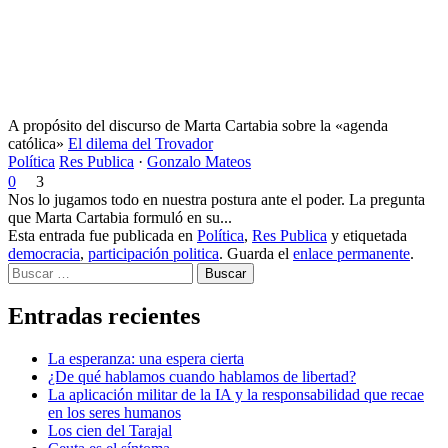
A propósito del discurso de Marta Cartabia sobre la «agenda
católica»
El dilema del Trovador
Política
Res Publica
·
Gonzalo Mateos
0
3
Nos lo jugamos todo en nuestra postura ante el poder. La pregunta
que Marta Cartabia formuló en su...
Esta entrada fue publicada en
Política
,
Res Publica
y etiquetada
democracia
,
participación politica
. Guarda el
enlace permanente
.
Buscar
Entradas recientes
La esperanza: una espera cierta
¿De qué hablamos cuando hablamos de libertad?
La aplicación militar de la IA y la responsabilidad que recae
en los seres humanos
Los cien del Tarajal