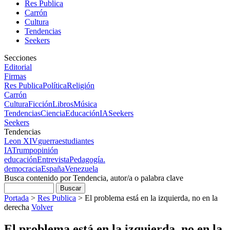
Res Publica
Carrón
Cultura
Tendencias
Seekers
Secciones
Editorial
Firmas
Res Publica
Política
Religión
Carrón
Cultura
Ficción
Libros
Música
Tendencias
Ciencia
Educación
IA
Seekers
Seekers
Tendencias
Leon XIV
guerra
estudiantes
IA
Trump
opinión
educación
Entrevista
Pedagogía.
democracia
España
Venezuela
Busca contenido por Tendencia, autor/a o palabra clave
Portada
>
Res Publica
>
El problema está en la izquierda, no en la
derecha
Volver
El problema está en la izquierda, no en la