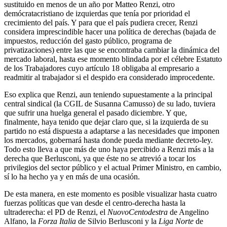
sustituido en menos de un año por Matteo Renzi, otro
demócratacristiano de izquierdas que tenía por prioridad el
crecimiento del país. Y para que el país pudiera crecer, Renzi
considera imprescindible hacer una política de derechas (bajada de
impuestos, reducción del gasto público, programa de
privatizaciones) entre las que se encontraba cambiar la dinámica del
mercado laboral, hasta ese momento blindada por el célebre Estatuto
de los Trabajadores cuyo artículo 18 obligaba al empresario a
readmitir al trabajador si el despido era considerado improcedente.
Eso explica que Renzi, aun teniendo supuestamente a la principal
central sindical (la CGIL de Susanna Camusso) de su lado, tuviera
que sufrir una huelga general el pasado diciembre. Y que,
finalmente, haya tenido que dejar claro que, si la izquierda de su
partido no está dispuesta a adaptarse a las necesidades que imponen
los mercados, gobernará hasta donde pueda mediante decreto-ley.
Todo esto lleva a que más de uno haya percibido a Renzi más a la
derecha que Berlusconi, ya que éste no se atrevió a tocar los
privilegios del sector público y el actual Primer Ministro, en cambio,
sí lo ha hecho ya y en más de una ocasión.
De esta manera, en este momento es posible visualizar hasta cuatro
fuerzas políticas que van desde el centro-derecha hasta la
ultraderecha: el PD de Renzi, el
NuovoCentodestra
de Angelino
Alfano, la
Forza Italia
de Silvio Berlusconi y la
Liga Norte
de