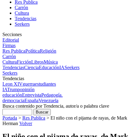
Res Publica
Carrón
Cultura
Tendencias
Seekers
Secciones
Editorial
Firmas
Res Publica
Política
Religión
Carrón
Cultura
Ficción
Libros
Música
Tendencias
Ciencia
Educación
IA
Seekers
Seekers
Tendencias
Leon XIV
guerra
estudiantes
IA
Trump
opinión
educación
Entrevista
Pedagogía.
democracia
España
Venezuela
Busca contenido por Tendencia, autor/a o palabra clave
Portada
>
Res Publica
>
El niño con el pijama de rayas, de Mark
Herman
Volver
El niño con el pijama de rayas, de Mark