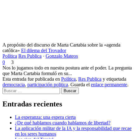
A propósito del discurso de Marta Cartabia sobre la «agenda
católica»
El dilema del Trovador
Política
Res Publica
·
Gonzalo Mateos
0
3
Nos lo jugamos todo en nuestra postura ante el poder. La pregunta
que Marta Cartabia formuló en su...
Esta entrada fue publicada en
Política
,
Res Publica
y etiquetada
democracia
,
participación politica
. Guarda el
enlace permanente
.
Buscar
Entradas recientes
La esperanza: una espera cierta
¿De qué hablamos cuando hablamos de libertad?
La aplicación militar de la IA y la responsabilidad que recae
en los seres humanos