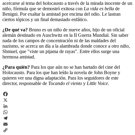
acercarse al tema del holocausto a través de la mirada inocente de un
niño, fórmula que se demostró exitosa con
La vida es bella
de
Benigni. Por exaltar la amistad por encima del odio. Le lastran
ciertos tópicos y un final demasiado enfático.
¿De qué va?
Bruno es un niño de nueve años, hijo de un oficial
alemán destinado en Auschwitz en la II Guerra Mundial. Sin saber
nada de los campos de concentración ni de las maldades del
nazismo, se acerca un día a la alambrada donde conoce a otro niño,
Shmuel, que "viste un pijama de rayas". Entre ellos surge una
hermosa amistad.
¿Para quién?
Para los que aún no se han hartado del cine del
Holocausto. Para los que han leído la novela de John Boyne y
quieren ver una digna adaptación. Para los seguidores de este
director, responsable de
Tocando el viento
y
Little Voice
.
Facebook
X
LinkedIn
WhatsApp
Telegram
Email