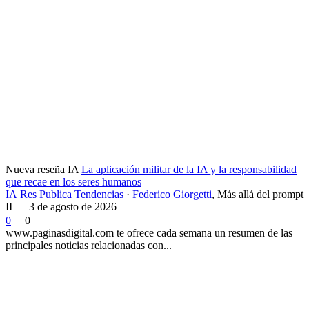
Nueva reseña IA
La aplicación militar de la IA y la responsabilidad
que recae en los seres humanos
IA
Res Publica
Tendencias
·
Federico Giorgetti
,
Más allá del prompt
II — 3 de agosto de 2026
0
0
www.paginasdigital.com te ofrece cada semana un resumen de las
principales noticias relacionadas con...