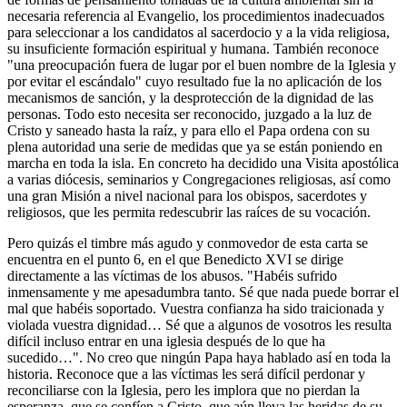
necesaria referencia al Evangelio, los procedimientos inadecuados
para seleccionar a los candidatos al sacerdocio y a la vida religiosa,
su insuficiente formación espiritual y humana. También reconoce
"una preocupación fuera de lugar por el buen nombre de la Iglesia y
por evitar el escándalo" cuyo resultado fue la no aplicación de los
mecanismos de sanción, y la desprotección de la dignidad de las
personas. Todo esto necesita ser reconocido, juzgado a la luz de
Cristo y saneado hasta la raíz, y para ello el Papa ordena con su
plena autoridad una serie de medidas que ya se están poniendo en
marcha en toda la isla. En concreto ha decidido una Visita apostólica
a varias diócesis, seminarios y Congregaciones religiosas, así como
una gran Misión a nivel nacional para los obispos, sacerdotes y
religiosos, que les permita redescubrir las raíces de su vocación.
Pero quizás el timbre más agudo y conmovedor de esta carta se
encuentra en el punto 6, en el que Benedicto XVI se dirige
directamente a las víctimas de los abusos. "Habéis sufrido
inmensamente y me apesadumbra tanto. Sé que nada puede borrar el
mal que habéis soportado. Vuestra confianza ha sido traicionada y
violada vuestra dignidad… Sé que a algunos de vosotros les resulta
difícil incluso entrar en una iglesia después de lo que ha
sucedido…". No creo que ningún Papa haya hablado así en toda la
historia. Reconoce que a las víctimas les será difícil perdonar y
reconciliarse con la Iglesia, pero les implora que no pierdan la
esperanza, que se confíen a Cristo, que aún lleva las heridas de su