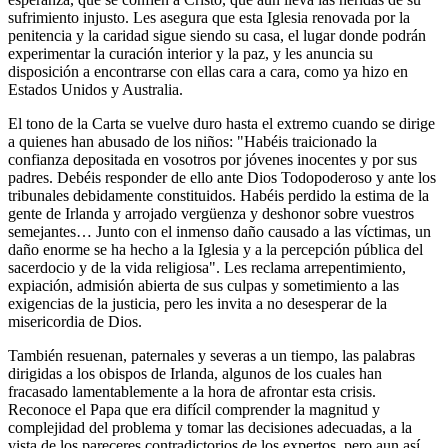
sufrimiento injusto. Les asegura que esta Iglesia renovada por la
penitencia y la caridad sigue siendo su casa, el lugar donde podrán
experimentar la curación interior y la paz, y les anuncia su
disposición a encontrarse con ellas cara a cara, como ya hizo en
Estados Unidos y Australia.
El tono de la Carta se vuelve duro hasta el extremo cuando se dirige
a quienes han abusado de los niños: "Habéis traicionado la
confianza depositada en vosotros por jóvenes inocentes y por sus
padres. Debéis responder de ello ante Dios Todopoderoso y ante los
tribunales debidamente constituidos. Habéis perdido la estima de la
gente de Irlanda y arrojado vergüenza y deshonor sobre vuestros
semejantes… Junto con el inmenso daño causado a las víctimas, un
daño enorme se ha hecho a la Iglesia y a la percepción pública del
sacerdocio y de la vida religiosa". Les reclama arrepentimiento,
expiación, admisión abierta de sus culpas y sometimiento a las
exigencias de la justicia, pero les invita a no desesperar de la
misericordia de Dios.
También resuenan, paternales y severas a un tiempo, las palabras
dirigidas a los obispos de Irlanda, algunos de los cuales han
fracasado lamentablemente a la hora de afrontar esta crisis.
Reconoce el Papa que era difícil comprender la magnitud y
complejidad del problema y tomar las decisiones adecuadas, a la
vista de los pareceres contradictorios de los expertos, pero aun así