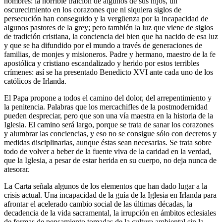
hombres: la horrible traición de algunos de sus hijos, un
oscurecimiento en los corazones que ni siquiera siglos de
persecución han conseguido y la vergüenza por la incapacidad de
algunos pastores de la grey; pero también la luz que viene de siglos
de tradición cristiana, la conciencia del bien que ha nacido de esa luz
y que se ha difundido por el mundo a través de generaciones de
familias, de monjes y misioneros. Padre y hermano, maestro de la fe
apostólica y cristiano escandalizado y herido por estos terribles
crímenes: así se ha presentado Benedicto XVI ante cada uno de los
católicos de Irlanda.
El Papa propone a todos el camino del dolor, del arrepentimiento y
la penitencia. Palabras que los mercachifles de la postmodernidad
pueden despreciar, pero que son una vía maestra en la historia de la
Iglesia. El camino será largo, porque se trata de sanar los corazones
y alumbrar las conciencias, y eso no se consigue sólo con decretos y
medidas disciplinarias, aunque éstas sean necesarias. Se trata sobre
todo de volver a beber de la fuente viva de la caridad en la verdad,
que la Iglesia, a pesar de estar herida en su cuerpo, no deja nunca de
atesorar.
La Carta señala algunos de los elementos que han dado lugar a la
crisis actual. Una incapacidad de la guía de la Iglesia en Irlanda para
afrontar el acelerado cambio social de las últimas décadas, la
decadencia de la vida sacramental, la irrupción en ámbitos eclesiales
de formas de pensamiento tomadas de la cultura ambiental sin la