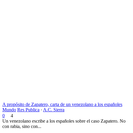
A propósito de Zapatero, carta de un venezolano a los españoles
Mundo
Res Publica
·
A.C. Sierra
0
4
Un venezolano escribe a los españoles sobre el caso Zapatero. No
con rabia, sino con...