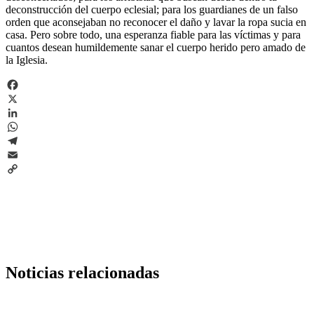
deconstrucción del cuerpo eclesial; para los guardianes de un falso
orden que aconsejaban no reconocer el daño y lavar la ropa sucia en
casa. Pero sobre todo, una esperanza fiable para las víctimas y para
cuantos desean humildemente sanar el cuerpo herido pero amado de
la Iglesia.
Facebook
X
LinkedIn
WhatsApp
Telegram
Email
Copy
Link
Noticias relacionadas