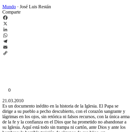
Mundo
·
José Luis Restán
Comparte
Facebook
X
LinkedIn
WhatsApp
Telegram
Email
Copy
Link
0
21.03.2010
Es un documento inédito en la historia de la Iglesia. El Papa se
dirige a su pueblo a pecho descubierto, con el corazón sangrante y
lágrimas en los ojos, sin retórica ni falsos recursos, con la única arma
de la fe y la confianza en el Dios que ha prometido no abandonar a
su Iglesia. Aquí está todo sin trampa ni cartón, ante Dios y ante los