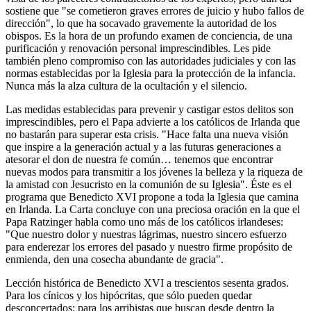
sostiene que "se cometieron graves errores de juicio y hubo fallos de
dirección", lo que ha socavado gravemente la autoridad de los
obispos. Es la hora de un profundo examen de conciencia, de una
purificación y renovación personal imprescindibles. Les pide
también pleno compromiso con las autoridades judiciales y con las
normas establecidas por la Iglesia para la protección de la infancia.
Nunca más la alza cultura de la ocultación y el silencio.
Las medidas establecidas para prevenir y castigar estos delitos son
imprescindibles, pero el Papa advierte a los católicos de Irlanda que
no bastarán para superar esta crisis. "Hace falta una nueva visión
que inspire a la generación actual y a las futuras generaciones a
atesorar el don de nuestra fe común… tenemos que encontrar
nuevas modos para transmitir a los jóvenes la belleza y la riqueza de
la amistad con Jesucristo en la comunión de su Iglesia". Éste es el
programa que Benedicto XVI propone a toda la Iglesia que camina
en Irlanda. La Carta concluye con una preciosa oración en la que el
Papa Ratzinger habla como uno más de los católicos irlandeses:
"Que nuestro dolor y nuestras lágrimas, nuestro sincero esfuerzo
para enderezar los errores del pasado y nuestro firme propósito de
enmienda, den una cosecha abundante de gracia".
Lección histórica de Benedicto XVI a trescientos sesenta grados.
Para los cínicos y los hipócritas, que sólo pueden quedar
desconcertados; para los arribistas que buscan desde dentro la