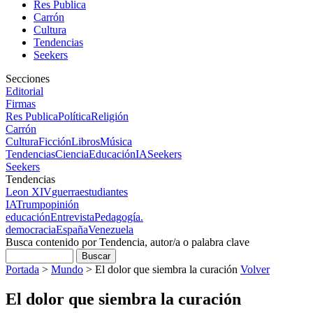
Res Publica
Carrón
Cultura
Tendencias
Seekers
Secciones
Editorial
Firmas
Res Publica
Política
Religión
Carrón
Cultura
Ficción
Libros
Música
Tendencias
Ciencia
Educación
IA
Seekers
Seekers
Tendencias
Leon XIV
guerra
estudiantes
IA
Trump
opinión
educación
Entrevista
Pedagogía.
democracia
España
Venezuela
Busca contenido por Tendencia, autor/a o palabra clave
Portada
>
Mundo
>
El dolor que siembra la curación
Volver
El dolor que siembra la curación