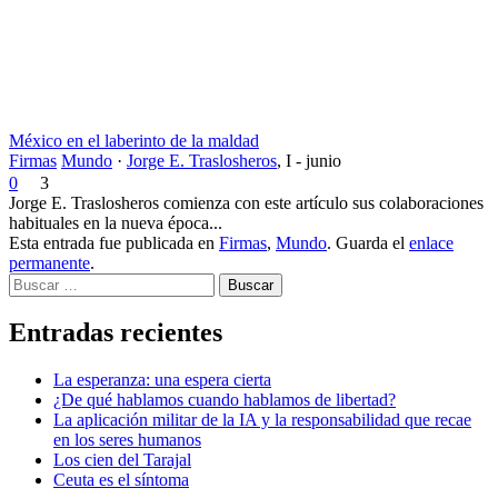
México en el laberinto de la maldad
Firmas
Mundo
·
Jorge E. Traslosheros
,
I - junio
0
3
Jorge E. Traslosheros comienza con este artículo sus colaboraciones
habituales en la nueva época...
Esta entrada fue publicada en
Firmas
,
Mundo
. Guarda el
enlace
permanente
.
Buscar
Entradas recientes
La esperanza: una espera cierta
¿De qué hablamos cuando hablamos de libertad?
La aplicación militar de la IA y la responsabilidad que recae
en los seres humanos
Los cien del Tarajal
Ceuta es el síntoma