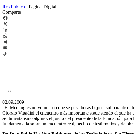
Res Publica
·
PaginasDigital
Comparte
Facebook
X
LinkedIn
WhatsApp
Telegram
Email
Copy
Link
0
02.09.2009
"El Meeting es un voluntario que se pasa horas bajo el sol para disc
Giorgio Vittadini el encuentro más importante sigue siendo el que ha 
sentimentalismo alguno: el juicio del presidente de la Fundación para 
fundamentada sobre un encuentro real, hecho de testimonios y de obra
De Juan Pablo
II a Von Balthasar, de los Trabajadores Sin Tierr