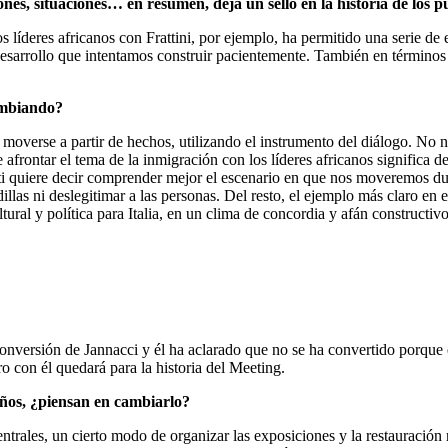
ones, situaciones… en resumen, deja un sello en la historia de los p
s líderes africanos con Frattini, por ejemplo, ha permitido una serie de
 desarrollo que intentamos construir pacientemente. También en términos 
cambiando?
moverse a partir de hechos, utilizando el instrumento del diálogo. No nos
afrontar el tema de la inmigración con los líderes africanos significa d
ti quiere decir comprender mejor el escenario en que nos moveremos dura
las ni deslegitimar a las personas. Del resto, el ejemplo más claro en e
ral y política para Italia, en un clima de concordia y afán constructivo
 conversión de Jannacci y él ha aclarado que no se ha convertido porqu
o con él quedará para la historia del Meeting.
años, ¿piensan en cambiarlo?
ntrales, un cierto modo de organizar las exposiciones y la restauració