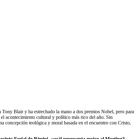
 a Tony Blair y ha estrechado la mano a dos premios Nobel, pero para
l acontecimiento cultural y político más rico del año. Sin
 una concepción teológica y moral basada en el encuentro con Cristo,
ecinto Ferial de Rímini, ¿cuál representa mejor al Meeting?