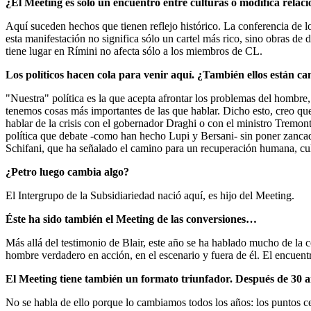
¿El Meeting es sólo un encuentro entre culturas o modifica relaci
Aquí suceden hechos que tienen reflejo histórico. La conferencia de lo
esta manifestación no significa sólo un cartel más rico, sino obras de
tiene lugar en Rímini no afecta sólo a los miembros de CL.
Los políticos hacen cola para venir aquí. ¿También ellos están 
"Nuestra" política es la que acepta afrontar los problemas del hombre, 
tenemos cosas más importantes de las que hablar. Dicho esto, creo que 
hablar de la crisis con el gobernador Draghi o con el ministro Tremon
política que debate -como han hecho Lupi y Bersani- sin poner zancadil
Schifani, que ha señalado el camino para un recuperación humana, cultu
¿Petro luego cambia algo?
El Intergrupo de la Subsidiariedad nació aquí, es hijo del Meeting.
Éste ha sido también el Meeting de las conversiones…
Más allá del testimonio de Blair, este año se ha hablado mucho de la
hombre verdadero en acción, en el escenario y fuera de él. El encuentr
El Meeting tiene también un formato triunfador. Después de 30 
No se habla de ello porque lo cambiamos todos los años: los puntos ce