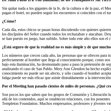
Sin quitar nada a los gigantes de la fe, de la cultura o de la paz, el M
pagan el hotel, no pueden seguir los encuentros si coinciden con el tu
¿Cómo?
Cada día, estos chicos se pasan horas discutiendo con quienes quieren
los discípulos del Señor cuando todos los rechazaban y atacaban. Des
se han puesto en juego, han sufrido. Sobre todo este año ellos son e
¿Está seguro de que la realidad no es más simple y de que mucho
Los números que crecen cada año, las personas que se ofrecen para trab
perfectamente al hombre que llega al conocimiento porque, como nos 
bajo esta iluminación, ha desmontado paso a paso la pretensión de sepa
analizando el caso de San Pablo. Mery Ann Glendon ha hecho explícito
conocimiento no puede ser sin afecto, y sólo cuando el hombre acepta 
fatiga puede ser más eficaz que asistir distraídamente a la intervenci
Por el Meeting han pasado cientos de miles de personas. ¿Qué cr
Son pocos los que saben que los grupos de Comunión y Liberación h
allá de los contenidos, aquí se establecen relaciones, con los ponente
Templeton Foundation. Muchos empresarios, profesores y jóvenes vie