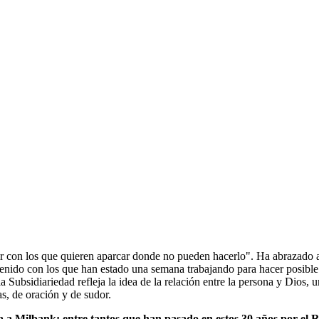
utir con los que quieren aparcar donde no pueden hacerlo". Ha abrazado
tenido con los que han estado una semana trabajando para hacer posible e
la Subsidiariedad refleja la idea de la relación entre la persona y Dios,
s, de oración y de sudor.
a a Milbank: entre tantos que han pasado en estos 30 años por el R