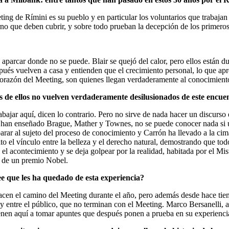
eeting de Rímini es su pueblo y en particular los voluntarios que trabajan
rno que deben cubrir, y sobre todo prueban la decepción de los primeros
 aparcar donde no se puede. Blair se quejó del calor, pero ellos están d
pués vuelven a casa y entienden que el crecimiento personal, lo que ap
l corazón del Meeting, son quienes llegan verdaderamente al conocimient
s de ellos no vuelven verdaderamente desilusionados de este encue
ajar aquí, dicen lo contrario. Pero no sirve de nada hacer un discurso 
han enseñado Brague, Mather y Townes, no se puede conocer nada si un
rar al sujeto del proceso de conocimiento y Carrón ha llevado a la cima
 el vínculo entre la belleza y el derecho natural, demostrando que tod
el acontecimiento y se deja golpear por la realidad, habitada por el Mi
ón de un premio Nobel.
ee que les ha quedado de esta experiencia?
acen el camino del Meeting durante el año, pero además desde hace ti
s y entre el público, que no terminan con el Meeting. Marco Bersanelli,
nen aquí a tomar apuntes que después ponen a prueba en su experiencia