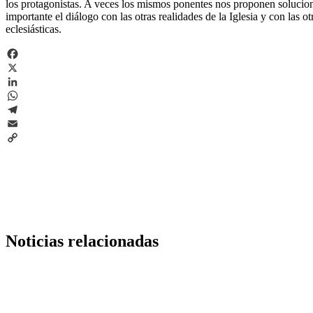
los protagonistas. A veces los mismos ponentes nos proponen solucion
importante el diálogo con las otras realidades de la Iglesia y con las 
eclesiásticas.
Facebook
X
LinkedIn
WhatsApp
Telegram
Email
Copy
Link
Noticias relacionadas