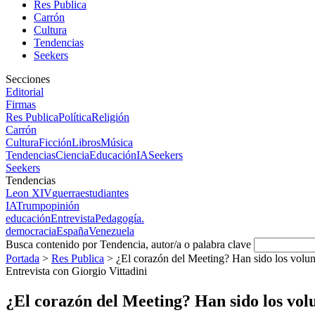
Res Publica
Carrón
Cultura
Tendencias
Seekers
Secciones
Editorial
Firmas
Res Publica
Política
Religión
Carrón
Cultura
Ficción
Libros
Música
Tendencias
Ciencia
Educación
IA
Seekers
Seekers
Tendencias
Leon XIV
guerra
estudiantes
IA
Trump
opinión
educación
Entrevista
Pedagogía.
democracia
España
Venezuela
Busca contenido por Tendencia, autor/a o palabra clave
Portada
>
Res Publica
>
¿El corazón del Meeting? Han sido los volunt
Entrevista con Giorgio Vittadini
¿El corazón del Meeting? Han sido los volun