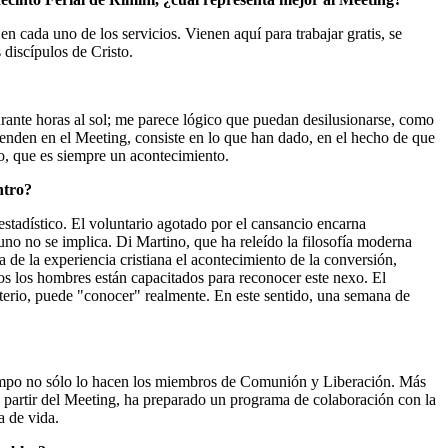
 en cada uno de los servicios. Vienen aquí para trabajar gratis, se
 discípulos de Cristo.
urante horas al sol; me parece lógico que puedan desilusionarse, como
renden en el Meeting, consiste en lo que han dado, en el hecho de que
o, que es siempre un acontecimiento.
ntro?
estadístico. El voluntario agotado por el cansancio encarna
o no se implica. Di Martino, que ha releído la filosofía moderna
 de la experiencia cristiana el acontecimiento de la conversión,
os los hombres están capacitados para reconocer este nexo. El
sterio, puede "conocer" realmente. En este sentido, una semana de
empo no sólo lo hacen los miembros de Comunión y Liberación. Más
 a partir del Meeting, ha preparado un programa de colaboración con la
 de vida.