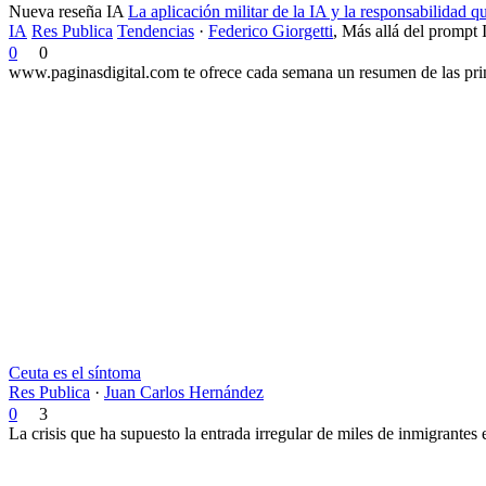
Nueva reseña IA
La aplicación militar de la IA y la responsabilidad 
IA
Res Publica
Tendencias
·
Federico Giorgetti
,
Más allá del prompt 
0
0
www.paginasdigital.com te ofrece cada semana un resumen de las princ
Ceuta es el síntoma
Res Publica
·
Juan Carlos Hernández
0
3
La crisis que ha supuesto la entrada irregular de miles de inmigrantes 