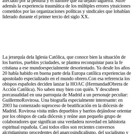
afectado por la penuria y el hambre que ha dejado laguerra. Sufre
además la experiencia traumática de los múltiples errores ytraiciones
cometidos por las organizaciones políticas y sindicales que lohabían
liderado durante el primer tercio del siglo XX.
La jerarquía dela Iglesia Católica, que conoce bien la situación de
los barrios, pueblos yciudades, se plantea reconquistar para la fe
cristiana a ese mundoespecialmente desorientado. Ya desde los años
20 había habido en buena parte dela Europa católica experiencias de
apostolado especializado en el mundo obrero.Con esa referencia los
obispos españoles deciden lanzar la HOAC (HermandadObrera de
Acción Católica). No saben muy bien con quién. Y descubren
porcasualidad en una parroquia de Madrid a un personaje peculiar:
GuillermoRovirosa. Una biografía especialmente interesante: en
2003 ha comenzado suproceso de beatificación en la diócesis de
Madrid. Rovirosa visita miles depueblos y barrios dejándose orientar
por los obispos de cada diócesis y reúne aun pequeño grupo de
colaboradores que significan una verdadera novedad en lahistoria
espiritual española. Casi todos ellos son recientes conversos
alcristianismo procedentes del anarcosindicalismo, del socialismo y