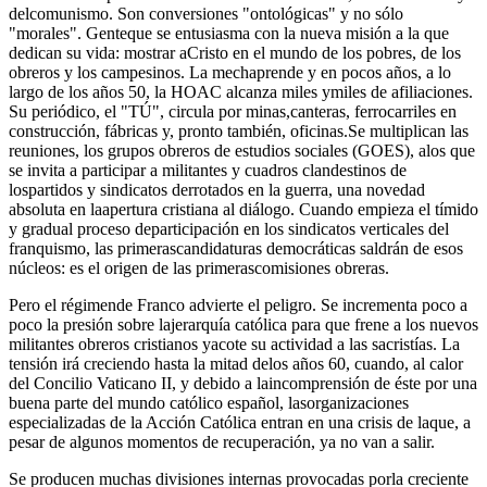
delcomunismo. Son conversiones "ontológicas" y no sólo
"morales". Genteque se entusiasma con la nueva misión a la que
dedican su vida: mostrar aCristo en el mundo de los pobres, de los
obreros y los campesinos. La mechaprende y en pocos años, a lo
largo de los años 50, la HOAC alcanza miles ymiles de afiliaciones.
Su periódico, el "TÚ", circula por minas,canteras, ferrocarriles en
construcción, fábricas y, pronto también, oficinas.Se multiplican las
reuniones, los grupos obreros de estudios sociales (GOES), alos que
se invita a participar a militantes y cuadros clandestinos de
lospartidos y sindicatos derrotados en la guerra, una novedad
absoluta en laapertura cristiana al diálogo. Cuando empieza el tímido
y gradual proceso departicipación en los sindicatos verticales del
franquismo, las primerascandidaturas democráticas saldrán de esos
núcleos: es el origen de las primerascomisiones obreras.
Pero el régimende Franco advierte el peligro. Se incrementa poco a
poco la presión sobre lajerarquía católica para que frene a los nuevos
militantes obreros cristianos yacote su actividad a las sacristías. La
tensión irá creciendo hasta la mitad delos años 60, cuando, al calor
del Concilio Vaticano II, y debido a laincomprensión de éste por una
buena parte del mundo católico español, lasorganizaciones
especializadas de la Acción Católica entran en una crisis de laque, a
pesar de algunos momentos de recuperación, ya no van a salir.
Se producen muchas divisiones internas provocadas porla creciente