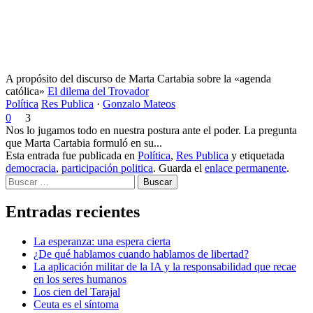
A propósito del discurso de Marta Cartabia sobre la «agenda
católica»
El dilema del Trovador
Política
Res Publica
·
Gonzalo Mateos
0
3
Nos lo jugamos todo en nuestra postura ante el poder. La pregunta
que Marta Cartabia formuló en su...
Esta entrada fue publicada en
Política
,
Res Publica
y etiquetada
democracia
,
participación politica
. Guarda el
enlace permanente
.
Buscar
Entradas recientes
La esperanza: una espera cierta
¿De qué hablamos cuando hablamos de libertad?
La aplicación militar de la IA y la responsabilidad que recae
en los seres humanos
Los cien del Tarajal
Ceuta es el síntoma