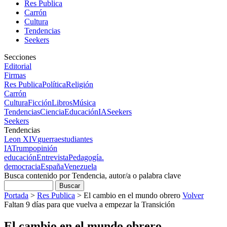
Res Publica
Carrón
Cultura
Tendencias
Seekers
Secciones
Editorial
Firmas
Res Publica
Política
Religión
Carrón
Cultura
Ficción
Libros
Música
Tendencias
Ciencia
Educación
IA
Seekers
Seekers
Tendencias
Leon XIV
guerra
estudiantes
IA
Trump
opinión
educación
Entrevista
Pedagogía.
democracia
España
Venezuela
Busca contenido por Tendencia, autor/a o palabra clave
Portada
>
Res Publica
>
El cambio en el mundo obrero
Volver
Faltan 9 días para que vuelva a empezar la Transición
El cambio en el mundo obrero