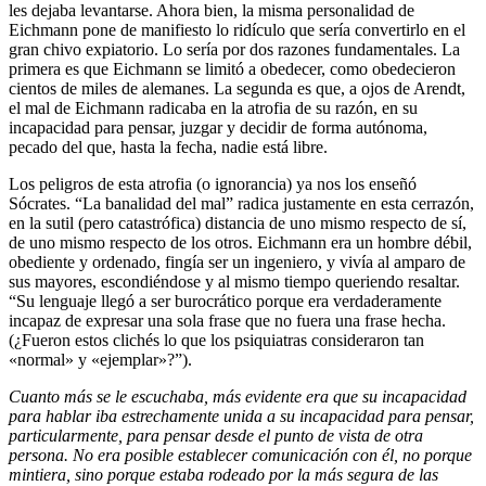
les dejaba levantarse. Ahora bien, la misma personalidad de
Eichmann pone de manifiesto lo ridículo que sería convertirlo en el
gran chivo expiatorio. Lo sería por dos razones fundamentales. La
primera es que Eichmann se limitó a obedecer, como obedecieron
cientos de miles de alemanes. La segunda es que, a ojos de Arendt,
el mal de Eichmann radicaba en la atrofia de su razón, en su
incapacidad para pensar, juzgar y decidir de forma autónoma,
pecado del que, hasta la fecha, nadie está libre.
Los peligros de esta atrofia (o ignorancia) ya nos los enseñó
Sócrates. “La banalidad del mal” radica justamente en esta cerrazón,
en la sutil (pero catastrófica) distancia de uno mismo respecto de sí,
de uno mismo respecto de los otros. Eichmann era un hombre débil,
obediente y ordenado, fingía ser un ingeniero, y vivía al amparo de
sus mayores, escondiéndose y al mismo tiempo queriendo resaltar.
“Su lenguaje llegó a ser burocrático porque era verdaderamente
incapaz de expresar una sola frase que no fuera una frase hecha.
(¿Fueron estos clichés lo que los psiquiatras consideraron tan
«normal» y «ejemplar»?”).
Cuanto más se le escuchaba, más evidente era que su incapacidad
para hablar iba estrechamente unida a su incapacidad para pensar,
particularmente, para pensar desde el punto de vista de otra
persona. No era posible establecer comunicación con él, no porque
mintiera, sino porque estaba rodeado por la más segura de las