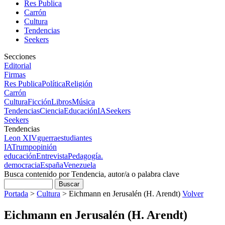
Res Publica
Carrón
Cultura
Tendencias
Seekers
Secciones
Editorial
Firmas
Res Publica
Política
Religión
Carrón
Cultura
Ficción
Libros
Música
Tendencias
Ciencia
Educación
IA
Seekers
Seekers
Tendencias
Leon XIV
guerra
estudiantes
IA
Trump
opinión
educación
Entrevista
Pedagogía.
democracia
España
Venezuela
Busca contenido por Tendencia, autor/a o palabra clave
Portada
>
Cultura
>
Eichmann en Jerusalén (H. Arendt)
Volver
Eichmann en Jerusalén (H. Arendt)