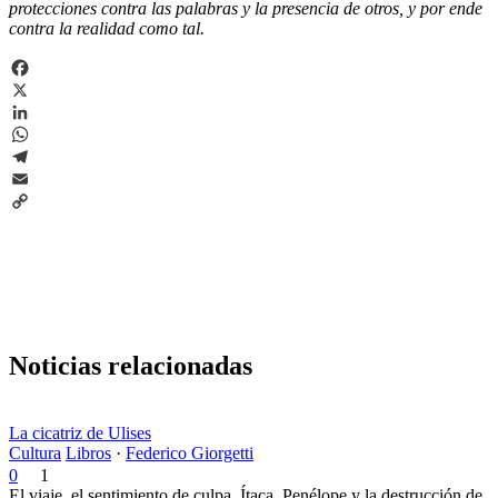
protecciones contra las palabras y la presencia de otros, y por ende
contra la realidad como tal.
Facebook
X
LinkedIn
WhatsApp
Telegram
Email
Copy
Link
Noticias relacionadas
La cicatriz de Ulises
Cultura
Libros
·
Federico Giorgetti
0
1
El viaje, el sentimiento de culpa, Ítaca, Penélope y la destrucción de