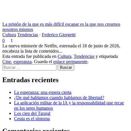
La prisión de la que es más difícil escapar es la que nos creamos
nosotros mismos
Cultura
Tendencias
·
Federico Giorgetti
0
1
La nueva miniserie de Netflix, estrenada el 18 de junio de 2026,
encabeza la lista de contenidos...
Esta entrada fue publicada en
Cultura
,
Tendencias
y etiquetada
Cine
,
esperanza
. Guarda el
enlace permanente
.
Buscar
Entradas recientes
La esperanza: una espera cierta
¿De qué hablamos cuando hablamos de libertad?
La aplicación militar de la IA y la responsabilidad que recae
en los seres humanos
Los cien del Tarajal
Ceuta es el síntoma