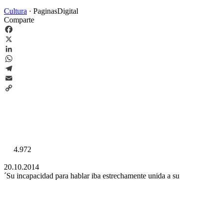
Cultura
·
PaginasDigital
Comparte
Facebook
X
LinkedIn
WhatsApp
Telegram
Email
Copy
Link
4.972
20.10.2014
´Su incapacidad para hablar iba estrechamente unida a su