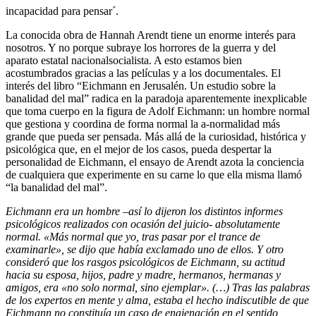
incapacidad para pensar´.
La conocida obra de Hannah Arendt tiene un enorme interés para
nosotros. Y no porque subraye los horrores de la guerra y del
aparato estatal nacionalsocialista. A esto estamos bien
acostumbrados gracias a las películas y a los documentales. El
interés del libro “Eichmann en Jerusalén. Un estudio sobre la
banalidad del mal” radica en la paradoja aparentemente inexplicable
que toma cuerpo en la figura de Adolf Eichmann: un hombre normal
que gestiona y coordina de forma normal la a-normalidad más
grande que pueda ser pensada. Más allá de la curiosidad, histórica y
psicológica que, en el mejor de los casos, pueda despertar la
personalidad de Eichmann, el ensayo de Arendt azota la conciencia
de cualquiera que experimente en su carne lo que ella misma llamó
“la banalidad del mal”.
Eichmann era un hombre –así lo dijeron los distintos informes
psicológicos realizados con ocasión del juicio- absolutamente
normal. «Más normal que yo, tras pasar por el trance de
examinarle», se dijo que había exclamado uno de ellos. Y otro
consideró que los rasgos psicológicos de Eichmann, su actitud
hacia su esposa, hijos, padre y madre, hermanos, hermanas y
amigos, era «no solo normal, sino ejemplar». (…) Tras las palabras
de los expertos en mente y alma, estaba el hecho indiscutible de que
Eichmann no constituía un caso de enajenación en el sentido