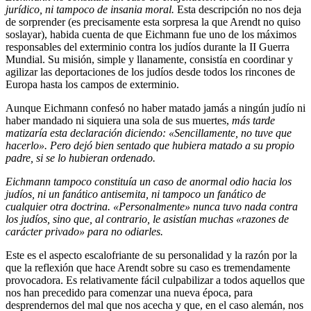
jurídico, ni tampoco de insania moral.
Esta descripción no nos deja
de sorprender (es precisamente esta sorpresa la que Arendt no quiso
soslayar), habida cuenta de que Eichmann fue uno de los máximos
responsables del exterminio contra los judíos durante la II Guerra
Mundial. Su misión, simple y llanamente, consistía en coordinar y
agilizar las deportaciones de los judíos desde todos los rincones de
Europa hasta los campos de exterminio.
Aunque Eichmann confesó no haber matado jamás a ningún judío ni
haber mandado ni siquiera una sola de sus muertes,
más tarde
matizaría esta declaración diciendo: «Sencillamente, no tuve que
hacerlo». Pero dejó bien sentado que hubiera matado a su propio
padre, si se lo hubieran ordenado.
Eichmann tampoco constituía un caso de anormal odio hacia los
judíos, ni un fanático antisemita, ni tampoco un fanático de
cualquier otra doctrina. «Personalmente» nunca tuvo nada contra
los judíos, sino que, al contrario, le asistían muchas «razones de
carácter privado» para no odiarles.
Este es el aspecto escalofriante de su personalidad y la razón por la
que la reflexión que hace Arendt sobre su caso es tremendamente
provocadora. Es relativamente fácil culpabilizar a todos aquellos que
nos han precedido para comenzar una nueva época, para
desprendernos del mal que nos acecha y que, en el caso alemán, nos