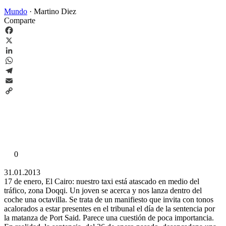
Mundo
·
Martino Diez
Comparte
Facebook
X
LinkedIn
WhatsApp
Telegram
Email
Copy
Link
0
31.01.2013
17 de enero, El Cairo: nuestro taxi está atascado en medio del
tráfico, zona Doqqi. Un joven se acerca y nos lanza dentro del
coche una octavilla. Se trata de un manifiesto que invita con tonos
acalorados a estar presentes en el tribunal el día de la sentencia por
la matanza de Port Said. Parece una cuestión de poca importancia.