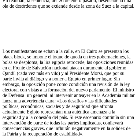
En realidad, la sentencia, del 26 de enero pasado, desencadena una
ola de desórdenes que se extiende desde la zona de Suez a la capital.
Los manifestantes se echan a la calle, en El Cairo se presentan los
black block, se impone el toque de queda en tres gobernaciones, la
bolsa se desploma, la lira egipcia retrocede, las oposiciones reunidas
en el Frente de Salvación nacional atacan duramente al gobierno
Qandil (cada vez más en vilo) y al Presidente Morsi, que por su
parte invita al diálogo y a poner a Egipto en primer lugar. Sin
embargo, la oposición pone como condición una revisión de la ley
electoral con vistas a la formación del nuevo parlamento. El ministro
de Defensa -un general- al intervenir anteayer en la Academia militar
lanza una advertencia clara: «Los desafíos y las dificultades
políticas, económicas, sociales y de seguridad que afronta
actualmente Egipto representan una auténtica amenaza a la
seguridad y a la cohesión del país. Si este escenario continúa sin una
intervención de parte de todas las partes implicadas, conllevará
consecuencias graves, que influirán negativamente en la solidez de
la Patria y la recuperación de estabilidad».