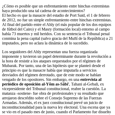
¿Cómo es posible que un enfrentamiento entre hinchas extremistas
haya producido una tal cadena de acontecimientos?
El hecho es que la masacre del estadio de Port Said, el 1 de febrero
de 2012, no fue un simple enfrentamiento entre hinchas extremistas.
Al final del partido entre el Ahly (el más popular de los dos equipos
de fútbol del Cairo) y el Masry (formación local) entorno al campo
había 73 muertos y mil heridos. Con su sentencia el Tribunal penal
conmina la pena capital (salvo gracia del Muftí de la República) a 21
imputados, pero no aclara la dinámica de lo sucedido.
Los seguidores del Ahly representan una fuerza organizada
imponente y tuvieron un papel determinante durante la revolución a
la hora de resistir a los ataques orquestados por el régimen de
Mubarak. Por tanto, una de las hipótesis que se planteó desde el
principio es que la masacre había que imputarla a servicios
desviados del régimen derrotado, que de este modo se habían
vengado de los opositores. Sin embargo, en una
entrevista al
periódico de oposición al-Yôm as-Sâbi'
, Tahani al-Gebali, ex
vicepresidente del Tribunal constitucional, reabre la cuestión. La
matanza -sostiene- fue obra de profesionales y su resultado que
arrojaron descrédito sobre el Consejo Supremo de las Fuerzas
Armadas. Además, el ex juez constitucional prevé un juicio de
inconstitucionalidad para la nueva ley electoral. Una escena que ya
se vio en el pasado mes de junio, cuando el Parlamento fue disuelto