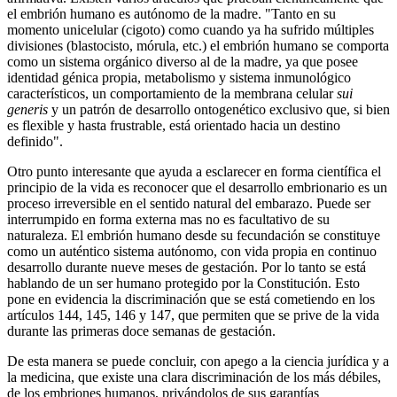
el embrión humano es autónomo de la madre. "Tanto en su
momento unicelular (cigoto) como cuando ya ha sufrido múltiples
divisiones (blastocisto, mórula, etc.) el embrión humano se comporta
como un sistema orgánico diverso al de la madre, ya que posee
identidad génica propia, metabolismo y sistema inmunológico
característicos, un comportamiento de la membrana celular
sui
generis
y un patrón de desarrollo ontogenético exclusivo que, si bien
es flexible y hasta frustrable, está orientado hacia un destino
definido".
Otro punto interesante que ayuda a esclarecer en forma científica el
principio de la vida es reconocer que el desarrollo embrionario es un
proceso irreversible en el sentido natural del embarazo. Puede ser
interrumpido en forma externa mas no es facultativo de su
naturaleza. El embrión humano desde su fecundación se constituye
como un auténtico sistema autónomo, con vida propia en continuo
desarrollo durante nueve meses de gestación. Por lo tanto se está
hablando de un ser humano protegido por la Constitución. Esto
pone en evidencia la discriminación que se está cometiendo en los
artículos 144, 145, 146 y 147, que permiten que se prive de la vida
durante las primeras doce semanas de gestación.
De esta manera se puede concluir, con apego a la ciencia jurídica y a
la medicina, que existe una clara discriminación de los más débiles,
de los embriones humanos, privándolos de sus garantías