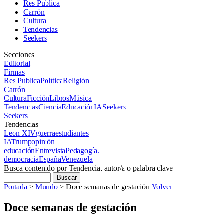
Res Publica
Carrón
Cultura
Tendencias
Seekers
Secciones
Editorial
Firmas
Res Publica
Política
Religión
Carrón
Cultura
Ficción
Libros
Música
Tendencias
Ciencia
Educación
IA
Seekers
Seekers
Tendencias
Leon XIV
guerra
estudiantes
IA
Trump
opinión
educación
Entrevista
Pedagogía.
democracia
España
Venezuela
Busca contenido por Tendencia, autor/a o palabra clave
Portada
>
Mundo
>
Doce semanas de gestación
Volver
Doce semanas de gestación