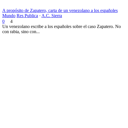
A propósito de Zapatero, carta de un venezolano a los españoles
Mundo
Res Publica
·
A.C. Sierra
0
4
Un venezolano escribe a los españoles sobre el caso Zapatero. No
con rabia, sino con...