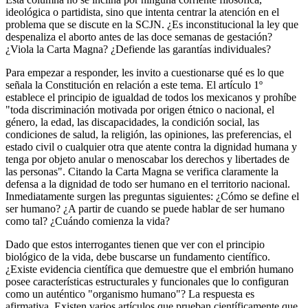
ideológica o partidista, sino que intenta centrar la atención en el
problema que se discute en la SCJN. ¿Es inconstitucional la ley que
despenaliza el aborto antes de las doce semanas de gestación?
¿Viola la Carta Magna? ¿Defiende las garantías individuales?
Para empezar a responder, les invito a cuestionarse qué es lo que
señala la Constitución en relación a este tema. El artículo 1º
establece el principio de igualdad de todos los mexicanos y prohíbe
"toda discriminación motivada por origen étnico o nacional, el
género, la edad, las discapacidades, la condición social, las
condiciones de salud, la religión, las opiniones, las preferencias, el
estado civil o cualquier otra que atente contra la dignidad humana y
tenga por objeto anular o menoscabar los derechos y libertades de
las personas". Citando la Carta Magna se verifica claramente la
defensa a la dignidad de todo ser humano en el territorio nacional.
Inmediatamente surgen las preguntas siguientes: ¿Cómo se define el
ser humano? ¿A partir de cuando se puede hablar de ser humano
como tal? ¿Cuándo comienza la vida?
Dado que estos interrogantes tienen que ver con el principio
biológico de la vida, debe buscarse un fundamento científico.
¿Existe evidencia científica que demuestre que el embrión humano
posee características estructurales y funcionales que lo configuran
como un auténtico "organismo humano"? La respuesta es
afirmativa. Existen varios artículos que prueban científicamente que