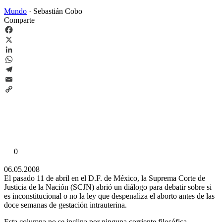
Mundo
·
Sebastián Cobo
Comparte
Facebook
X
LinkedIn
WhatsApp
Telegram
Email
Copy
Link
0
06.05.2008
El pasado 11 de abril en el D.F. de México, la Suprema Corte de
Justicia de la Nación (SCJN) abrió un diálogo para debatir sobre si
es inconstitucional o no la ley que despenaliza el aborto antes de las
doce semanas de gestación intrauterina.
Esta columna no se inclina por ninguna corriente filosófica,