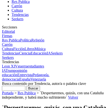
Res Publica
Carrón
Cultura
Tendencias
Seekers
Secciones
Editorial
Firmas
Res Publica
Política
Religión
Carrón
Cultura
Ficción
Libros
Música
Tendencias
Ciencia
Educación
IA
Seekers
Seekers
Tendencias
Leon XIV
guerra
estudiantes
IA
Trump
opinión
educación
Entrevista
Pedagogía.
democracia
España
Venezuela
Busca contenido por Tendencia, autor/a o palabra clave
Portada
>
Res Publica
>
`Despertaremos, quizás, con una Cataluña
independiente, y habrá mucho sufrimiento`
Volver
`Despertaremos, quizás, con una Cataluña