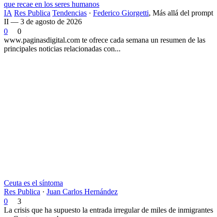
que recae en los seres humanos
IA
Res Publica
Tendencias
·
Federico Giorgetti
,
Más allá del prompt
II — 3 de agosto de 2026
0
0
www.paginasdigital.com te ofrece cada semana un resumen de las
principales noticias relacionadas con...
Ceuta es el síntoma
Res Publica
·
Juan Carlos Hernández
0
3
La crisis que ha supuesto la entrada irregular de miles de inmigrantes