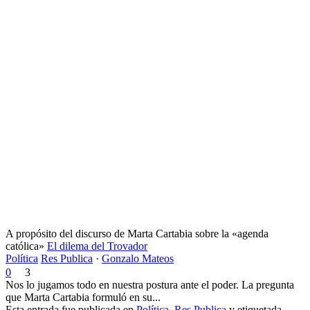
A propósito del discurso de Marta Cartabia sobre la «agenda
católica»
El dilema del Trovador
Política
Res Publica
·
Gonzalo Mateos
0
3
Nos lo jugamos todo en nuestra postura ante el poder. La pregunta
que Marta Cartabia formuló en su...
Esta entrada fue publicada en
Política
,
Res Publica
y etiquetada