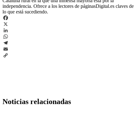
Cataluña rural en la que una inmensa mayoría está por la
independencia. Ofrece a los lectores de páginasDigital.es claves de
lo que está sucediendo.
Facebook
X
LinkedIn
WhatsApp
Telegram
Email
Copy
Link
Noticias relacionadas