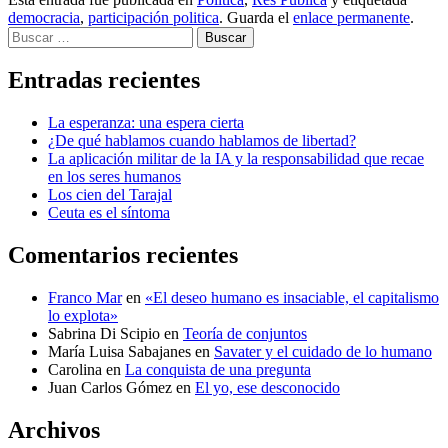
democracia
,
participación politica
. Guarda el
enlace permanente
.
Buscar
Entradas recientes
La esperanza: una espera cierta
¿De qué hablamos cuando hablamos de libertad?
La aplicación militar de la IA y la responsabilidad que recae
en los seres humanos
Los cien del Tarajal
Ceuta es el síntoma
Comentarios recientes
Franco Mar
en
«El deseo humano es insaciable, el capitalismo
lo explota»
Sabrina Di Scipio
en
Teoría de conjuntos
María Luisa Sabajanes
en
Savater y el cuidado de lo humano
Carolina
en
La conquista de una pregunta
Juan Carlos Gómez
en
El yo, ese desconocido
Archivos