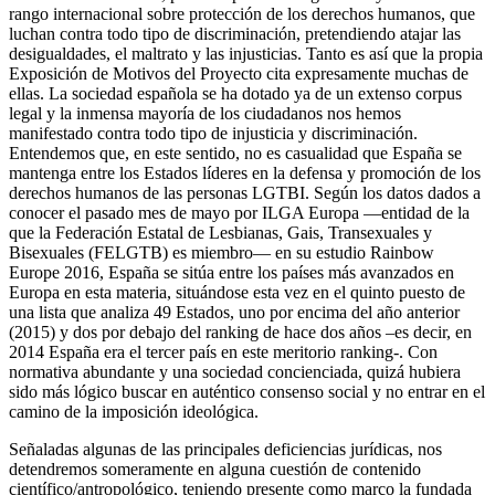
rango internacional sobre protección de los derechos humanos, que
luchan contra todo tipo de discriminación, pretendiendo atajar las
desigualdades, el maltrato y las injusticias. Tanto es así que la propia
Exposición de Motivos del Proyecto cita expresamente muchas de
ellas. La sociedad española se ha dotado ya de un extenso corpus
legal y la inmensa mayoría de los ciudadanos nos hemos
manifestado contra todo tipo de injusticia y discriminación.
Entendemos que, en este sentido, no es casualidad que España se
mantenga entre los Estados líderes en la defensa y promoción de los
derechos humanos de las personas LGTBI. Según los datos dados a
conocer el pasado mes de mayo por ILGA Europa —entidad de la
que la Federación Estatal de Lesbianas, Gais, Transexuales y
Bisexuales (FELGTB) es miembro— en su estudio Rainbow
Europe 2016, España se sitúa entre los países más avanzados en
Europa en esta materia, situándose esta vez en el quinto puesto de
una lista que analiza 49 Estados, uno por encima del año anterior
(2015) y dos por debajo del ranking de hace dos años –es decir, en
2014 España era el tercer país en este meritorio ranking-. Con
normativa abundante y una sociedad concienciada, quizá hubiera
sido más lógico buscar en auténtico consenso social y no entrar en el
camino de la imposición ideológica.
Señaladas algunas de las principales deficiencias jurídicas, nos
detendremos someramente en alguna cuestión de contenido
científico/antropológico, teniendo presente como marco la fundada