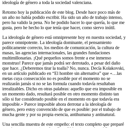
ideología de género a toda la sociedad valenciana.
Retomo hoy la publicación de este blog. Desde hace poco más de
un año no había podido escribir. Ha sido un año de trabajo intenso,
pero ha valido la pena. No he podido hacer lo que quería, lo que me
gusta, pero he hecho lo que tenía que hacer, como siervo inútil.
La ideología de género está omnipresente hoy en nuestra sociedad, y
parece omnipotente. La ideología dominante, el pensamiento
políticamente correcto, los medios de comunicación, la cultura de
masas, las agencias internacionales, las grandes fundaciones
multimillonarias. ¡Qué pequeños somos frente a ese inmenso
monstruo! Parece que jamás podrá ser derrotado, a pesar del daño
que hace. ¿Deberemos tirar la toalla? No, nunca. Decía Kolakovski,
en un artículo publicado en “El hombre sin alternativa” que «…las
metas cuya consecución no es posible por el momento no se
realizarán jamás si no se las formula cuando todavía resultaban
irrealizables. Dicho en otras palabras: aquello que era imposible en
un momento dado, resultará posible en otro momento distinto tan
sólo si fue considerado posible en el momento en que todavía era
imposible.» Parece imposible ahora derrotar a la ideología de
género, pero estoy convencido de que es posible: por el trabajo de
mucha gente y por su propia esencia, antihumana y antinatural.
Una sencilla muestra de este empeño: el texto completo que preparé