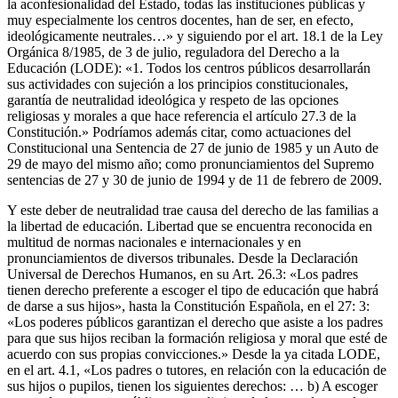
la aconfesionalidad del Estado, todas las instituciones públicas y
muy especialmente los centros docentes, han de ser, en efecto,
ideológicamente neutrales…» y siguiendo por el art. 18.1 de la Ley
Orgánica 8/1985, de 3 de julio, reguladora del Derecho a la
Educación (LODE): «1. Todos los centros públicos desarrollarán
sus actividades con sujeción a los principios constitucionales,
garantía de neutralidad ideológica y respeto de las opciones
religiosas y morales a que hace referencia el artículo 27.3 de la
Constitución.» Podríamos además citar, como actuaciones del
Constitucional una Sentencia de 27 de junio de 1985 y un Auto de
29 de mayo del mismo año; como pronunciamientos del Supremo
sentencias de 27 y 30 de junio de 1994 y de 11 de febrero de 2009.
Y este deber de neutralidad trae causa del derecho de las familias a
la libertad de educación. Libertad que se encuentra reconocida en
multitud de normas nacionales e internacionales y en
pronunciamientos de diversos tribunales. Desde la Declaración
Universal de Derechos Humanos, en su Art. 26.3: «Los padres
tienen derecho preferente a escoger el tipo de educación que habrá
de darse a sus hijos», hasta la Constitución Española, en el 27: 3:
«Los poderes públicos garantizan el derecho que asiste a los padres
para que sus hijos reciban la formación religiosa y moral que esté de
acuerdo con sus propias convicciones.» Desde la ya citada LODE,
en el art. 4.1, «Los padres o tutores, en relación con la educación de
sus hijos o pupilos, tienen los siguientes derechos: … b) A escoger