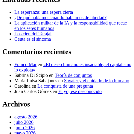
La esperanza: una espera cierta
¿De qué hablamos cuando hablamos de libertad?
La aplicación militar de la IA y la responsabilidad que recae
en los seres humanos
Los cien del Tarajal
Ceuta es el síntoma
Comentarios recientes
Franco Mar
en
«El deseo humano es insaciable, el capitalismo
lo explota»
Sabrina Di Scipio
en
Teoría de conjuntos
María Luisa Sabajanes
en
Savater y el cuidado de lo humano
Carolina
en
La conquista de una pregunta
Juan Carlos Gómez
en
El yo, ese desconocido
Archivos
agosto 2026
julio 2026
junio 2026
mayo 2026