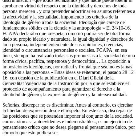
discriminación –que todos rechazamos y que nadie puede tolerar ni
aprobar en virtud del respeto que la dignidad y derechos de toda
persona merecen-, y otra pretender adoctrinar en asuntos referentes a
la afectividad y la sexualidad, imponiendo los criterios de la
ideología de género a toda la sociedad. Ideología que carece de
fundamentos sólidos en la ciencia y la antropología.» El 24-10-16,
FCAPA declaraba que «respeta, como no podría ser de otra forma
dado su propio ideario y naturaleza, la igual dignidad y derechos de
toda persona, independientemente de sus opiniones, creencias,
identidad o circunstancias personales o sociales. FCAPA, en esa
línea, siempre ha realizado todas sus propuestas a la sociedad de una
forma cívica, pacífica, respetuosa y democrática… La oposición a
imposiciones ideológicas, por radical y frontal que sea, no es jamás
oposición a las personas.» Estas ideas se reiteraron, el pasado 28-12-
16, con ocasión de la publicación en el Diari Oficial de la
Generalitat Valenciana de la Instrucción por la que se establece el
protocolo de acompañamiento para garantizar el derecho a la
identidad de género, la expresión de género y la intersexualidad.
Señorías, discrepar no es discriminar. Antes al contrario, es ejercitar
la libertad de expresión desde el respeto. En este caso, discrepar de
las posiciones que se pretenden imponer al conjunto de la sociedad,
como axiomas –autoevidentes e indemostrables-, es un ejercicio de
pensamiento crítico que no desea plegarse al pensamiento único, por
cómodo que esto pudiera ser.