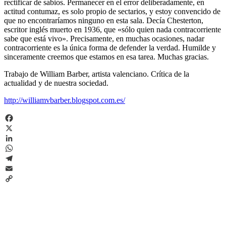
rectificar de sabios. Permanecer en el error deliberadamente, en
actitud contumaz, es solo propio de sectarios, y estoy convencido de
que no encontraríamos ninguno en esta sala. Decía Chesterton,
escritor inglés muerto en 1936, que «sólo quien nada contracorriente
sabe que está vivo». Precisamente, en muchas ocasiones, nadar
contracorriente es la única forma de defender la verdad. Humilde y
sinceramente creemos que estamos en esa tarea. Muchas gracias.
Trabajo de William Barber, artista valenciano. Crítica de la
actualidad y de nuestra sociedad.
http://williamvbarber.blogspot.com.es/
Facebook
X
LinkedIn
WhatsApp
Telegram
Email
Copy
Link