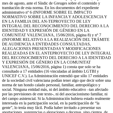
mes de agosto, ante el Síndic de Greuges sobre el contenido y
tramitación de esta norma. En los documentos del expediente
administrativo nº 6 (INFORME SOBRE EL IMPACTO
NORMATIVO SOBRE LA INFANCIA Y ADOLESCENCIA Y
EN LA FAMILIA DEL AN-TEPROYECTO DE LEY
INTEGRAL DEL RECONOCIMIENTO DEL DERECHO A LA
IDENTIDAD Y EXPRESIÓN DE GÉNERO EN LA
COMUNITAT VALENCIANA, 15/06/2016, página 8) y nº 7
(INFORME RELATIVO A LA REALIZACIÓN DEL TRÁMITE
DE AUDIENCIA A ENTIDADES CONSULTADAS,
ALEGACIONES PRESENTADAS Y MODIFICACIONES
REALIZADAS EN EL ANTEPROYECTO DE LEY INTEGRAL
DEL RECONOCIMIENTO DEL DERECHO A LA IDENTIDAD
Y EXPRESIÓN DE GÉNERO EN LA COMUNITAT
VALENCIANA, 15/06/2016, página 1) consta que solo se ha
consultado a 17 entidades (16 vinculadas al ámbito LGTBI y
UNICEF C.V.). La Administración entendió que sólo 17 entidades
de la sociedad civil valenciana podían tener algo que decir sobre una
norma de tan hondo calado personal, familiar, antropológico y
social. Ninguna entidad más, ni del ámbito educativo –tan afectado
por las previsiones de este texto-, ni del asociacionismo familiar, ni
del campo asistencial. Si la Administración hubiera estado realmente
interesada en la participación social, en la participación de “la
gente”, lo tenía muy fácil. Podía haber invitado a presentar sus
aportaciones, sugerencias o alegaciones a decenas, sino cientos, de