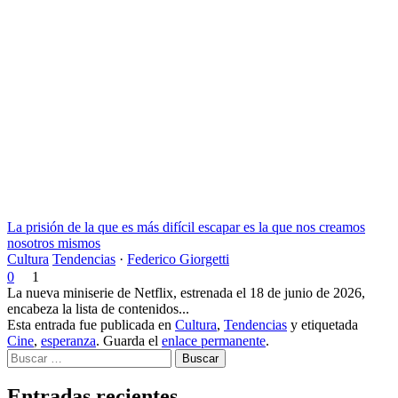
La prisión de la que es más difícil escapar es la que nos creamos
nosotros mismos
Cultura
Tendencias
·
Federico Giorgetti
0
1
La nueva miniserie de Netflix, estrenada el 18 de junio de 2026,
encabeza la lista de contenidos...
Esta entrada fue publicada en
Cultura
,
Tendencias
y etiquetada
Cine
,
esperanza
. Guarda el
enlace permanente
.
Buscar
Entradas recientes