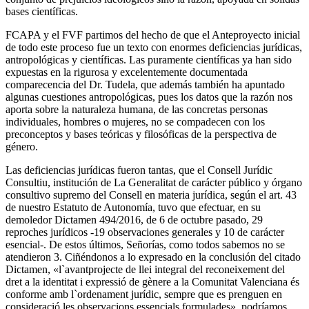
bases científicas.
FCAPA y el FVF partimos del hecho de que el Anteproyecto inicial
de todo este proceso fue un texto con enormes deficiencias jurídicas,
antropológicas y científicas. Las puramente científicas ya han sido
expuestas en la rigurosa y excelentemente documentada
comparecencia del Dr. Tudela, que además también ha apuntado
algunas cuestiones antropológicas, pues los datos que la razón nos
aporta sobre la naturaleza humana, de las concretas personas
individuales, hombres o mujeres, no se compadecen con los
preconceptos y bases teóricas y filosóficas de la perspectiva de
género.
Las deficiencias jurídicas fueron tantas, que el Consell Jurídic
Consultiu, institución de La Generalitat de carácter público y órgano
consultivo supremo del Consell en materia jurídica, según el art. 43
de nuestro Estatuto de Autonomía, tuvo que efectuar, en su
demoledor Dictamen 494/2016, de 6 de octubre pasado, 29
reproches jurídicos -19 observaciones generales y 10 de carácter
esencial-. De estos últimos, Señorías, como todos sabemos no se
atendieron 3. Ciñéndonos a lo expresado en la conclusión del citado
Dictamen, «l`avantprojecte de llei integral del reconeixement del
dret a la identitat i expressió de gènere a la Comunitat Valenciana és
conforme amb l`ordenament jurídic, sempre que es prenguen en
consideració les observacions essencials formulades», podríamos