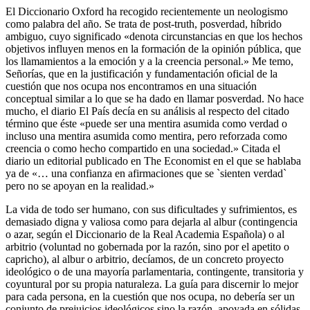
El Diccionario Oxford ha recogido recientemente un neologismo
como palabra del año. Se trata de post-truth, posverdad, híbrido
ambiguo, cuyo significado «denota circunstancias en que los hechos
objetivos influyen menos en la formación de la opinión pública, que
los llamamientos a la emoción y a la creencia personal.» Me temo,
Señorías, que en la justificación y fundamentación oficial de la
cuestión que nos ocupa nos encontramos en una situación
conceptual similar a lo que se ha dado en llamar posverdad. No hace
mucho, el diario El País decía en su análisis al respecto del citado
término que éste «puede ser una mentira asumida como verdad o
incluso una mentira asumida como mentira, pero reforzada como
creencia o como hecho compartido en una sociedad.» Citada el
diario un editorial publicado en The Economist en el que se hablaba
ya de «… una confianza en afirmaciones que se `sienten verdad`
pero no se apoyan en la realidad.»
La vida de todo ser humano, con sus dificultades y sufrimientos, es
demasiado digna y valiosa como para dejarla al albur (contingencia
o azar, según el Diccionario de la Real Academia Española) o al
arbitrio (voluntad no gobernada por la razón, sino por el apetito o
capricho), al albur o arbitrio, decíamos, de un concreto proyecto
ideológico o de una mayoría parlamentaria, contingente, transitoria y
coyuntural por su propia naturaleza. La guía para discernir lo mejor
para cada persona, en la cuestión que nos ocupa, no debería ser un
conjunto de prejuicios ideológicos sino la razón, apoyada en sólidas