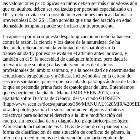
las valoraciones psicológicas en niños deben ser más cuidadosas aún
que en adultos, deben ser realizadas por personal especializado en
DG y deben evitar en lo posible intervenciones médicas dañinas o
irreversibles16,24-26». Esto acredita que una declaración en edad
demasiado temprana puede ser incluso contraproducente.
La apuesta por una supuesta despatoligización no debería hacerse
contra la razón, la ciencia y los datos de la naturaleza. Se ha
declarado reiteradamente la voluntad de despatologizar la
transexualidad y por eso se evita en el artículo antes indicado, y
también en el 9, la necesidad de cualquier informe, pero dada la
relevancia que se otorga a las intervenciones de distintos
profesionales del ámbito sanitario, y a la necesidad de determinadas
actuaciones terapéuticas y médicas, incluyéndolas en la cartera de
servicios sanitarios, parece que ha acabado patologizándose de facto
lo que se pretendía prima facie despatologizar de iure. Entendemos
que es pertinente la cita del Manual MIR SEEN 2015, en su
apartado sobre Disforia de Género, del ya citado GIDSEEN
(http://www.seen.es/docs/apartados/356/MANUAL%20MIR%20SE
«La despatologización ha sido sinónimo en algunos ámbitos y
colectivos para solicitar el derecho a la libre modificación del
cuerpo, sin necesidad de un diagnóstico psiquiátrico/psicológico.
Aún estando actualmente las UTIGs de acuerdo en plantear otra
forma de clasificación de esta situación de conflicto de género, la
oferta de procedimientos de intervención sanitaria requiere de