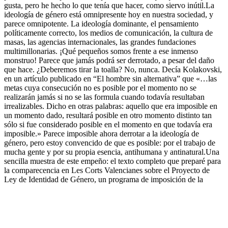
gusta, pero he hecho lo que tenía que hacer, como siervo inútil.La
ideología de género está omnipresente hoy en nuestra sociedad, y
parece omnipotente. La ideología dominante, el pensamiento
políticamente correcto, los medios de comunicación, la cultura de
masas, las agencias internacionales, las grandes fundaciones
multimillonarias. ¡Qué pequeños somos frente a ese inmenso
monstruo! Parece que jamás podrá ser derrotado, a pesar del daño
que hace. ¿Deberemos tirar la toalla? No, nunca. Decía Kolakovski,
en un artículo publicado en “El hombre sin alternativa” que «…las
metas cuya consecución no es posible por el momento no se
realizarán jamás si no se las formula cuando todavía resultaban
irrealizables. Dicho en otras palabras: aquello que era imposible en
un momento dado, resultará posible en otro momento distinto tan
sólo si fue considerado posible en el momento en que todavía era
imposible.» Parece imposible ahora derrotar a la ideología de
género, pero estoy convencido de que es posible: por el trabajo de
mucha gente y por su propia esencia, antihumana y antinatural.Una
sencilla muestra de este empeño: el texto completo que preparé para
la comparecencia en Les Corts Valencianes sobre el Proyecto de
Ley de Identidad de Género, un programa de imposición de la