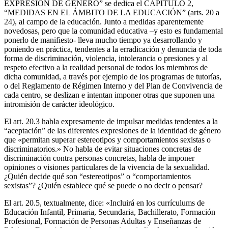
EXPRESIÓN DE GÉNERO” se dedica el CAPÍTULO 2,
“MEDIDAS EN EL ÁMBITO DE LA EDUCACIÓN” (arts. 20 a
24), al campo de la educación. Junto a medidas aparentemente
novedosas, pero que la comunidad educativa –y esto es fundamental
ponerlo de manifiesto- lleva mucho tiempo ya desarrollando y
poniendo en práctica, tendentes a la erradicación y denuncia de toda
forma de discriminación, violencia, intolerancia o presiones y al
respeto efectivo a la realidad personal de todos los miembros de
dicha comunidad, a través por ejemplo de los programas de tutorías,
o del Reglamento de Régimen Interno y del Plan de Convivencia de
cada centro, se deslizan e intentan imponer otras que suponen una
intromisión de carácter ideológico.
El art. 20.3 habla expresamente de impulsar medidas tendentes a la
“aceptación” de las diferentes expresiones de la identidad de género
que «permitan superar estereotipos y comportamientos sexistas o
discriminatorios.» No habla de evitar situaciones concretas de
discriminación contra personas concretas, habla de imponer
opiniones o visiones particulares de la vivencia de la sexualidad.
¿Quién decide qué son “estereotipos” o “comportamientos
sexistas”? ¿Quién establece qué se puede o no decir o pensar?
El art. 20.5, textualmente, dice: «Incluirá en los currículums de
Educación Infantil, Primaria, Secundaria, Bachillerato, Formación
Profesional, Formación de Personas Adultas y Enseñanzas de