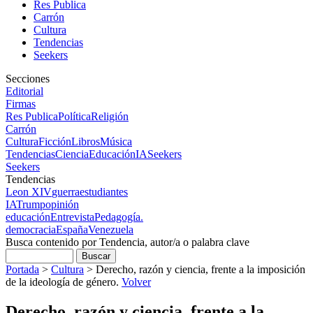
Res Publica
Carrón
Cultura
Tendencias
Seekers
Secciones
Editorial
Firmas
Res Publica
Política
Religión
Carrón
Cultura
Ficción
Libros
Música
Tendencias
Ciencia
Educación
IA
Seekers
Seekers
Tendencias
Leon XIV
guerra
estudiantes
IA
Trump
opinión
educación
Entrevista
Pedagogía.
democracia
España
Venezuela
Busca contenido por Tendencia, autor/a o palabra clave
Portada
>
Cultura
>
Derecho, razón y ciencia, frente a la imposición
de la ideología de género.
Volver
Derecho, razón y ciencia, frente a la