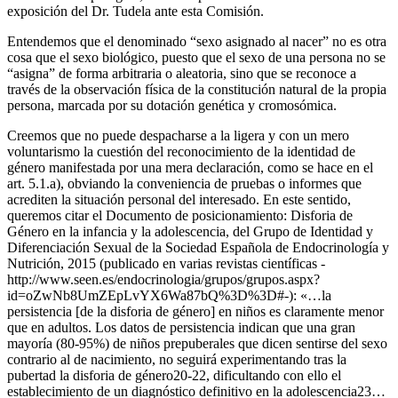
exposición del Dr. Tudela ante esta Comisión.
Entendemos que el denominado “sexo asignado al nacer” no es otra
cosa que el sexo biológico, puesto que el sexo de una persona no se
“asigna” de forma arbitraria o aleatoria, sino que se reconoce a
través de la observación física de la constitución natural de la propia
persona, marcada por su dotación genética y cromosómica.
Creemos que no puede despacharse a la ligera y con un mero
voluntarismo la cuestión del reconocimiento de la identidad de
género manifestada por una mera declaración, como se hace en el
art. 5.1.a), obviando la conveniencia de pruebas o informes que
acrediten la situación personal del interesado. En este sentido,
queremos citar el Documento de posicionamiento: Disforia de
Género en la infancia y la adolescencia, del Grupo de Identidad y
Diferenciación Sexual de la Sociedad Española de Endocrinología y
Nutrición, 2015 (publicado en varias revistas científicas -
http://www.seen.es/endocrinologia/grupos/grupos.aspx?
id=oZwNb8UmZEpLvYX6Wa87bQ%3D%3D#-): «…la
persistencia [de la disforia de género] en niños es claramente menor
que en adultos. Los datos de persistencia indican que una gran
mayoría (80-95%) de niños prepuberales que dicen sentirse del sexo
contrario al de nacimiento, no seguirá experimentando tras la
pubertad la disforia de género20-22, dificultando con ello el
establecimiento de un diagnóstico definitivo en la adolescencia23…