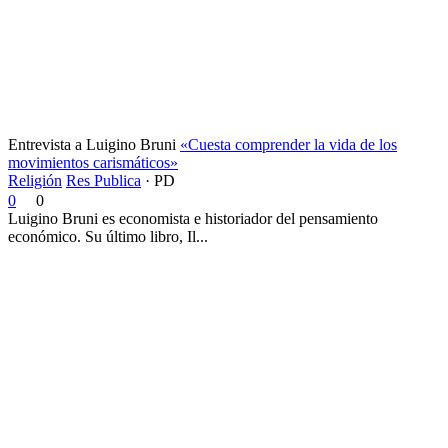
Entrevista a Luigino Bruni
«Cuesta comprender la vida de los
movimientos carismáticos»
Religión
Res Publica
·
PD
0
0
Luigino Bruni es economista e historiador del pensamiento
económico. Su último libro, Il...