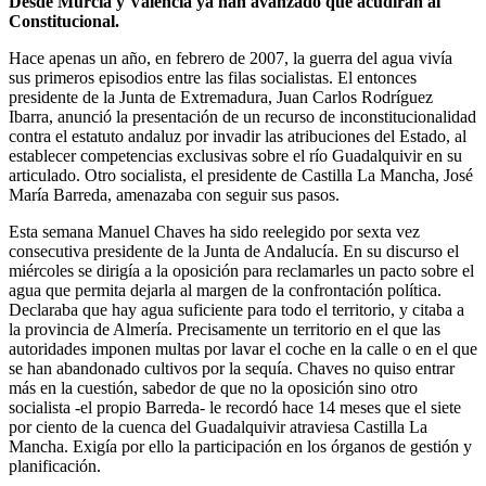
Desde Murcia y Valencia ya han avanzado que acudirán al
Constitucional.
Hace apenas un año, en febrero de 2007, la guerra del agua vivía
sus primeros episodios entre las filas socialistas. El entonces
presidente de la Junta de Extremadura, Juan Carlos Rodríguez
Ibarra, anunció la presentación de un recurso de inconstitucionalidad
contra el estatuto andaluz por invadir las atribuciones del Estado, al
establecer competencias exclusivas sobre el río Guadalquivir en su
articulado. Otro socialista, el presidente de Castilla La Mancha, José
María Barreda, amenazaba con seguir sus pasos.
Esta semana Manuel Chaves ha sido reelegido por sexta vez
consecutiva presidente de la Junta de Andalucía. En su discurso el
miércoles se dirigía a la oposición para reclamarles un pacto sobre el
agua que permita dejarla al margen de la confrontación política.
Declaraba que hay agua suficiente para todo el territorio, y citaba a
la provincia de Almería. Precisamente un territorio en el que las
autoridades imponen multas por lavar el coche en la calle o en el que
se han abandonado cultivos por la sequía. Chaves no quiso entrar
más en la cuestión, sabedor de que no la oposición sino otro
socialista -el propio Barreda- le recordó hace 14 meses que el siete
por ciento de la cuenca del Guadalquivir atraviesa Castilla La
Mancha. Exigía por ello la participación en los órganos de gestión y
planificación.