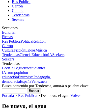
Res Publica
Carrón
Cultura
Tendencias
Seekers
Secciones
Editorial
Firmas
Res Publica
Política
Religión
Carrón
Cultura
Ficción
Libros
Música
Tendencias
Ciencia
Educación
IA
Seekers
Seekers
Tendencias
Leon XIV
guerra
estudiantes
IA
Trump
opinión
educación
Entrevista
Pedagogía.
democracia
España
Venezuela
Busca contenido por Tendencia, autor/a o palabra clave
Portada
>
Res Publica
>
De nuevo, el agua
Volver
De nuevo, el agua