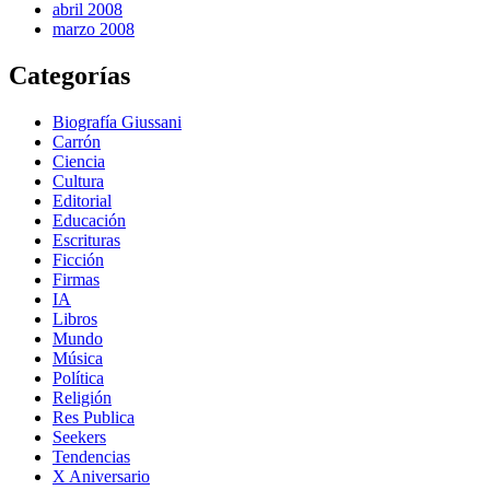
abril 2008
marzo 2008
Categorías
Biografía Giussani
Carrón
Ciencia
Cultura
Editorial
Educación
Escrituras
Ficción
Firmas
IA
Libros
Mundo
Música
Política
Religión
Res Publica
Seekers
Tendencias
X Aniversario