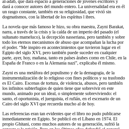
al-adab, que dará espacio a generaciones de jóvenes escritores y
dará a conocer autores del mundo entero. La universalidad era en él
un rasgo constante, también en su religiosidad, que vivió sin
dogmatismos, con la libertad de los espíritus l ibres.
La novela que más famoso le hizo, su obra maestra, Zayni Barakat,
narra, a través de la crisis y la caída de un imperio del pasado (el
sultanato mameluco), la decepción nasseriana, pero también y sobre
todo los eternos mecanismos de abuso que acompañan la lucha por
el poder. “Me inspiro en acontecimientos que tuvieron lugar en el
Egipto del siglo XVI, pero también puede suceder en cualquier
parte, ayer, hoy, mañana, tanto en países árabes como en Chile, en la
España de Franco o en la Alemania nazi”, explicaba él mismo.
Zayni es una metáfora del populismo y de la demagogia, de la
instrumentalización de lo religioso con fines políticos y su trasfondo
es El Cairo. Escenas de tortura, de violencia, abusos, pero también
los infinitos subterfugios de quien tiene que sobrevivir en este
mundo, animado por un ideal, o simplemente sobreviviendo: el
santo, el oportunista, el juerguista, el rufián, en el escenario de un
Cairo del siglo XVI que recuerda mucho al de hoy.
Las referencias eran tan evidentes que el libro no pudo publicarse
inmediatamente en Egipto. Se publicó en el Líbano en 1974. El
propio Ghitani, como muchos autores de su generación, sufrió la