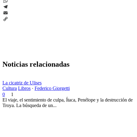
LinkedIn
WhatsApp
Telegram
Email
Copy
Link
Noticias relacionadas
La cicatriz de Ulises
Cultura
Libros
·
Federico Giorgetti
0
1
El viaje, el sentimiento de culpa, Ítaca, Penélope y la destrucción de
Troya. La búsqueda de un...