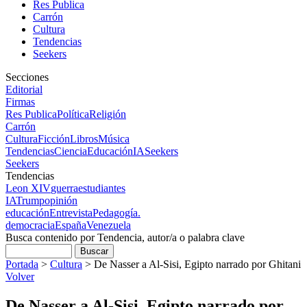
Res Publica
Carrón
Cultura
Tendencias
Seekers
Secciones
Editorial
Firmas
Res Publica
Política
Religión
Carrón
Cultura
Ficción
Libros
Música
Tendencias
Ciencia
Educación
IA
Seekers
Seekers
Tendencias
Leon XIV
guerra
estudiantes
IA
Trump
opinión
educación
Entrevista
Pedagogía.
democracia
España
Venezuela
Busca contenido por Tendencia, autor/a o palabra clave
Portada
>
Cultura
>
De Nasser a Al-Sisi, Egipto narrado por Ghitani
Volver
De Nasser a Al-Sisi, Egipto narrado por