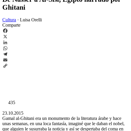
Ghitani
Cultura
·
Luisa Orelli
Comparte
Facebook
X
LinkedIn
WhatsApp
Telegram
Email
Copy
Link
435
23.10.2015
Gamal al-Ghitani era un monumento de la literatura árabe y hace
unas semanas, en una loca fantasía, imaginé que le daban el nobel,
que alguien le susurraba la noticia y así se despertaba del coma en