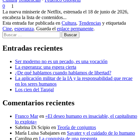
0
1
La nueva miniserie de Netflix, estrenada el 18 de junio de 2026,
encabeza la lista de contenidos...
Esta entrada fue publicada en
Cultura
,
Tendencias
y etiquetada
Cine
,
esperanza
. Guarda el
enlace permanente
.
Buscar
Entradas recientes
Ser moderno no es un pecado, es una vocación
La esperanza: una espera cierta
¿De qué hablamos cuando hablamos de libertad?
La aplicación militar de la IA y la responsabilidad que recae
en los seres humanos
Los cien del Tarajal
Comentarios recientes
Franco Mar
en
«El deseo humano es insaciable, el capitalismo
lo explota»
Sabrina Di Scipio
en
Teoría de conjuntos
María Luisa Sabajanes
en
Savater y el cuidado de lo humano
Carolina
en
La conquista de una pregunta