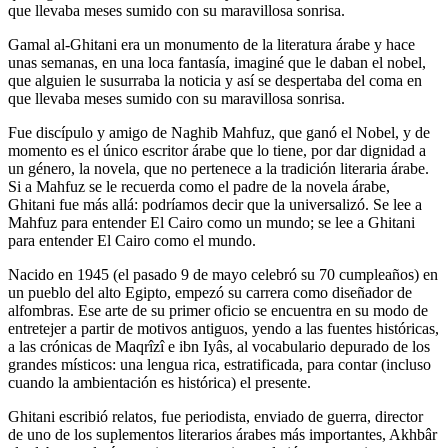
que llevaba meses sumido con su maravillosa sonrisa.
Gamal al-Ghitani era un monumento de la literatura árabe y hace
unas semanas, en una loca fantasía, imaginé que le daban el nobel,
que alguien le susurraba la noticia y así se despertaba del coma en
que llevaba meses sumido con su maravillosa sonrisa.
Fue discípulo y amigo de Naghib Mahfuz, que ganó el Nobel, y de
momento es el único escritor árabe que lo tiene, por dar dignidad a
un género, la novela, que no pertenece a la tradición literaria árabe.
Si a Mahfuz se le recuerda como el padre de la novela árabe,
Ghitani fue más allá: podríamos decir que la universalizó. Se lee a
Mahfuz para entender El Cairo como un mundo; se lee a Ghitani
para entender El Cairo como el mundo.
Nacido en 1945 (el pasado 9 de mayo celebró su 70 cumpleaños) en
un pueblo del alto Egipto, empezó su carrera como diseñador de
alfombras. Ese arte de su primer oficio se encuentra en su modo de
entretejer a partir de motivos antiguos, yendo a las fuentes históricas,
a las crónicas de Maqrîzî e ibn Iyâs, al vocabulario depurado de los
grandes místicos: una lengua rica, estratificada, para contar (incluso
cuando la ambientación es histórica) el presente.
Ghitani escribió relatos, fue periodista, enviado de guerra, director
de uno de los suplementos literarios árabes más importantes, Akhbâr