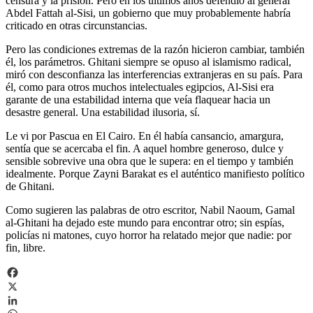
censura y la prisión. Pero en los últimos años defendió al general
Abdel Fattah al-Sisi, un gobierno que muy probablemente habría
criticado en otras circunstancias.
Pero las condiciones extremas de la razón hicieron cambiar, también
él, los parámetros. Ghitani siempre se opuso al islamismo radical,
miró con desconfianza las interferencias extranjeras en su país. Para
él, como para otros muchos intelectuales egipcios, Al-Sisi era
garante de una estabilidad interna que veía flaquear hacia un
desastre general. Una estabilidad ilusoria, sí.
Le vi por Pascua en El Cairo. En él había cansancio, amargura,
sentía que se acercaba el fin. A aquel hombre generoso, dulce y
sensible sobrevive una obra que le supera: en el tiempo y también
idealmente. Porque Zayni Barakat es el auténtico manifiesto político
de Ghitani.
Como sugieren las palabras de otro escritor, Nabil Naoum, Gamal
al-Ghitani ha dejado este mundo para encontrar otro; sin espías,
policías ni matones, cuyo horror ha relatado mejor que nadie: por
fin, libre.
Facebook
X