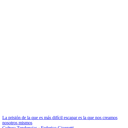
La prisión de la que es más difícil escapar es la que nos creamos
nosotros mismos
Cultura
Tendencias
·
Federico Giorgetti