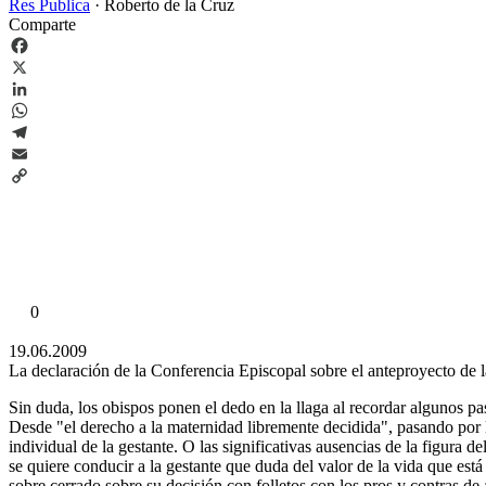
Res Publica
·
Roberto de la Cruz
Comparte
Facebook
X
LinkedIn
WhatsApp
Telegram
Email
Copy
Link
0
19.06.2009
La declaración de la Conferencia Episcopal sobre el anteproyecto de la
Sin duda, los obispos ponen el dedo en la llaga al recordar algunos pa
Desde "el derecho a la maternidad libremente decidida", pasando por l
individual de la gestante. O las significativas ausencias de la figura 
se quiere conducir a la gestante que duda del valor de la vida que está
sobre cerrado sobre su decisión con folletos con los pros y contras de 