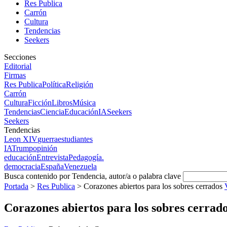
Res Publica
Carrón
Cultura
Tendencias
Seekers
Secciones
Editorial
Firmas
Res Publica
Política
Religión
Carrón
Cultura
Ficción
Libros
Música
Tendencias
Ciencia
Educación
IA
Seekers
Seekers
Tendencias
Leon XIV
guerra
estudiantes
IA
Trump
opinión
educación
Entrevista
Pedagogía.
democracia
España
Venezuela
Busca contenido por Tendencia, autor/a o palabra clave
Portada
>
Res Publica
>
Corazones abiertos para los sobres cerrados
Corazones abiertos para los sobres cerrad