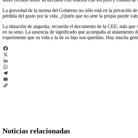
La gravedad de la norma del Gobierno no sólo está en la privación de l
pérdida del gusto por la vida. ¿Quién que no ame la propia puede valor
La situación de angustia, recuerda el documento de la CEE, más que so
en su seno. La ausencia de significado que acompaña al aislamiento de
experimente que su vida y la de su hijo son queridas. Hay mucha gent
Facebook
X
LinkedIn
WhatsApp
Telegram
Email
Copy
Link
Noticias relacionadas