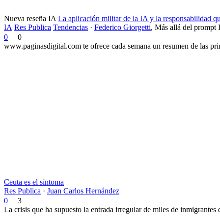
Nueva reseña IA
La aplicación militar de la IA y la responsabilidad 
IA
Res Publica
Tendencias
·
Federico Giorgetti
,
Más allá del prompt 
0
0
www.paginasdigital.com te ofrece cada semana un resumen de las princ
Ceuta es el síntoma
Res Publica
·
Juan Carlos Hernández
0
3
La crisis que ha supuesto la entrada irregular de miles de inmigrantes 