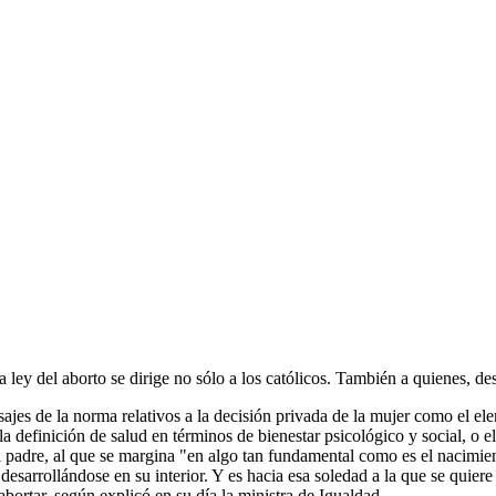
 ley del aborto se dirige no sólo a los católicos. También a quienes, de
sajes de la norma relativos a la decisión privada de la mujer como el ele
a definición de salud en términos de bienestar psicológico y social, o 
del padre, al que se margina "en algo tan fundamental como es el nacimie
 desarrollándose en su interior. Y es hacia esa soledad a la que se quiere
abortar, según explicó en su día la ministra de Igualdad.