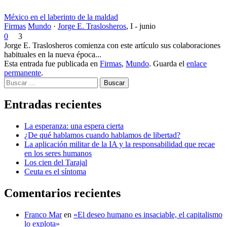
México en el laberinto de la maldad
Firmas
Mundo
·
Jorge E. Traslosheros
,
I - junio
0
3
Jorge E. Traslosheros comienza con este artículo sus colaboraciones
habituales en la nueva época...
Esta entrada fue publicada en
Firmas
,
Mundo
. Guarda el
enlace
permanente
.
Buscar
Entradas recientes
La esperanza: una espera cierta
¿De qué hablamos cuando hablamos de libertad?
La aplicación militar de la IA y la responsabilidad que recae
en los seres humanos
Los cien del Tarajal
Ceuta es el síntoma
Comentarios recientes
Franco Mar
en
«El deseo humano es insaciable, el capitalismo
lo explota»