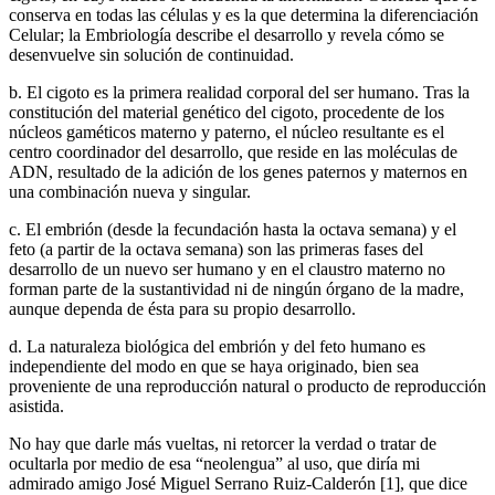
conserva en todas las células y es la que determina la diferenciación
Celular; la Embriología describe el desarrollo y revela cómo se
desenvuelve sin solución de continuidad.
b. El cigoto es la primera realidad corporal del ser humano. Tras la
constitución del material genético del cigoto, procedente de los
núcleos gaméticos materno y paterno, el núcleo resultante es el
centro coordinador del desarrollo, que reside en las moléculas de
ADN, resultado de la adición de los genes paternos y maternos en
una combinación nueva y singular.
c. El embrión (desde la fecundación hasta la octava semana) y el
feto (a partir de la octava semana) son las primeras fases del
desarrollo de un nuevo ser humano y en el claustro materno no
forman parte de la sustantividad ni de ningún órgano de la madre,
aunque dependa de ésta para su propio desarrollo.
d. La naturaleza biológica del embrión y del feto humano es
independiente del modo en que se haya originado, bien sea
proveniente de una reproducción natural o producto de reproducción
asistida.
No hay que darle más vueltas, ni retorcer la verdad o tratar de
ocultarla por medio de esa “neolengua” al uso, que diría mi
admirado amigo José Miguel Serrano Ruiz-Calderón [1], que dice