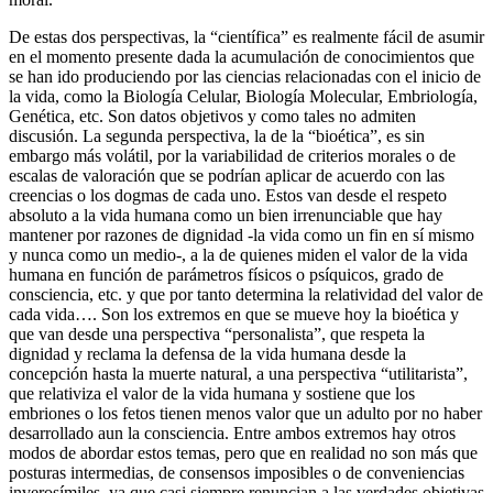
De estas dos perspectivas, la “científica” es realmente fácil de asumir
en el momento presente dada la acumulación de conocimientos que
se han ido produciendo por las ciencias relacionadas con el inicio de
la vida, como la Biología Celular, Biología Molecular, Embriología,
Genética, etc. Son datos objetivos y como tales no admiten
discusión. La segunda perspectiva, la de la “bioética”, es sin
embargo más volátil, por la variabilidad de criterios morales o de
escalas de valoración que se podrían aplicar de acuerdo con las
creencias o los dogmas de cada uno. Estos van desde el respeto
absoluto a la vida humana como un bien irrenunciable que hay
mantener por razones de dignidad -la vida como un fin en sí mismo
y nunca como un medio-, a la de quienes miden el valor de la vida
humana en función de parámetros físicos o psíquicos, grado de
consciencia, etc. y que por tanto determina la relatividad del valor de
cada vida…. Son los extremos en que se mueve hoy la bioética y
que van desde una perspectiva “personalista”, que respeta la
dignidad y reclama la defensa de la vida humana desde la
concepción hasta la muerte natural, a una perspectiva “utilitarista”,
que relativiza el valor de la vida humana y sostiene que los
embriones o los fetos tienen menos valor que un adulto por no haber
desarrollado aun la consciencia. Entre ambos extremos hay otros
modos de abordar estos temas, pero que en realidad no son más que
posturas intermedias, de consensos imposibles o de conveniencias
inverosímiles, ya que casi siempre renuncian a las verdades objetivas