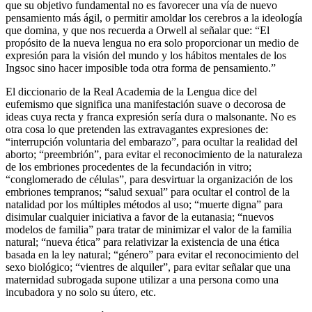
que su objetivo fundamental no es favorecer una vía de nuevo
pensamiento más ágil, o permitir amoldar los cerebros a la ideología
que domina, y que nos recuerda a Orwell al señalar que: “El
propósito de la nueva lengua no era solo proporcionar un medio de
expresión para la visión del mundo y los hábitos mentales de los
Ingsoc sino hacer imposible toda otra forma de pensamiento.”
El diccionario de la Real Academia de la Lengua dice del
eufemismo que significa una manifestación suave o decorosa de
ideas cuya recta y franca expresión sería dura o malsonante. No es
otra cosa lo que pretenden las extravagantes expresiones de:
“interrupción voluntaria del embarazo”, para ocultar la realidad del
aborto; “preembrión”, para evitar el reconocimiento de la naturaleza
de los embriones procedentes de la fecundación in vitro;
“conglomerado de células”, para desvirtuar la organización de los
embriones tempranos; “salud sexual” para ocultar el control de la
natalidad por los múltiples métodos al uso; “muerte digna” para
disimular cualquier iniciativa a favor de la eutanasia; “nuevos
modelos de familia” para tratar de minimizar el valor de la familia
natural; “nueva ética” para relativizar la existencia de una ética
basada en la ley natural; “género” para evitar el reconocimiento del
sexo biológico; “vientres de alquiler”, para evitar señalar que una
maternidad subrogada supone utilizar a una persona como una
incubadora y no solo su útero, etc.