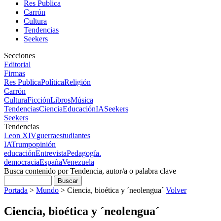
Res Publica
Carrón
Cultura
Tendencias
Seekers
Secciones
Editorial
Firmas
Res Publica
Política
Religión
Carrón
Cultura
Ficción
Libros
Música
Tendencias
Ciencia
Educación
IA
Seekers
Seekers
Tendencias
Leon XIV
guerra
estudiantes
IA
Trump
opinión
educación
Entrevista
Pedagogía.
democracia
España
Venezuela
Busca contenido por Tendencia, autor/a o palabra clave
Portada
>
Mundo
>
Ciencia, bioética y ´neolengua´
Volver
Ciencia, bioética y ´neolengua´