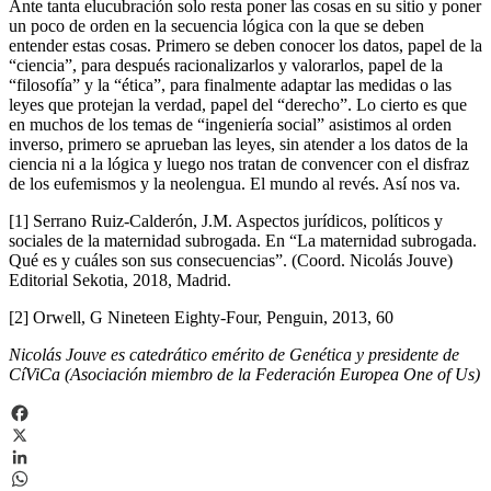
Ante tanta elucubración solo resta poner las cosas en su sitio y poner
un poco de orden en la secuencia lógica con la que se deben
entender estas cosas. Primero se deben conocer los datos, papel de la
“ciencia”, para después racionalizarlos y valorarlos, papel de la
“filosofía” y la “ética”, para finalmente adaptar las medidas o las
leyes que protejan la verdad, papel del “derecho”. Lo cierto es que
en muchos de los temas de “ingeniería social” asistimos al orden
inverso, primero se aprueban las leyes, sin atender a los datos de la
ciencia ni a la lógica y luego nos tratan de convencer con el disfraz
de los eufemismos y la neolengua. El mundo al revés. Así nos va.
[1] Serrano Ruiz-Calderón, J.M. Aspectos jurídicos, políticos y
sociales de la maternidad subrogada. En “La maternidad subrogada.
Qué es y cuáles son sus consecuencias”. (Coord. Nicolás Jouve)
Editorial Sekotia, 2018, Madrid.
[2] Orwell, G Nineteen Eighty-Four, Penguin, 2013, 60
Nicolás Jouve es catedrático emérito de Genética y presidente de
CíViCa (Asociación miembro de la Federación Europea One of Us)
Facebook
X
LinkedIn