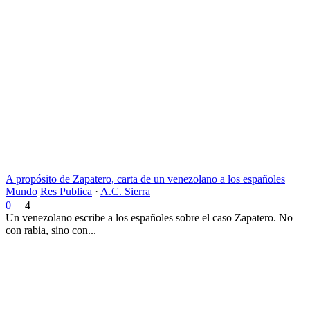
A propósito de Zapatero, carta de un venezolano a los españoles
Mundo
Res Publica
·
A.C. Sierra
0
4
Un venezolano escribe a los españoles sobre el caso Zapatero. No
con rabia, sino con...