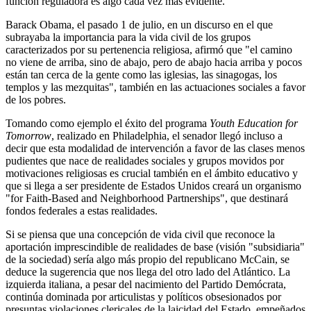
función reguladora es algo cada vez más evidente.
Barack Obama, el pasado 1 de julio, en un discurso en el que
subrayaba la importancia para la vida civil de los grupos
caracterizados por su pertenencia religiosa, afirmó que "el camino
no viene de arriba, sino de abajo, pero de abajo hacia arriba y pocos
están tan cerca de la gente como las iglesias, las sinagogas, los
templos y las mezquitas", también en las actuaciones sociales a favor
de los pobres.
Tomando como ejemplo el éxito del programa
Youth Education for
Tomorrow
, realizado en Philadelphia, el senador llegó incluso a
decir que esta modalidad de intervención a favor de las clases menos
pudientes que nace de realidades sociales y grupos movidos por
motivaciones religiosas es crucial también en el ámbito educativo y
que si llega a ser presidente de Estados Unidos creará un organismo
"for Faith-Based and Neighborhood Partnerships", que destinará
fondos federales a estas realidades.
Si se piensa que una concepción de vida civil que reconoce la
aportación imprescindible de realidades de base (visión "subsidiaria"
de la sociedad) sería algo más propio del republicano McCain, se
deduce la sugerencia que nos llega del otro lado del Atlántico. La
izquierda italiana, a pesar del nacimiento del Partido Demócrata,
continúa dominada por articulistas y políticos obsesionados por
presuntas violaciones clericales de la laicidad del Estado, empeñados