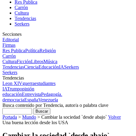
Res Publica
Carrón
Cultura
Tendencias
Seekers
Secciones
Editorial
Firmas
Res Publica
Política
Religión
Carrón
Cultura
Ficción
Libros
Música
Tendencias
Ciencia
Educación
IA
Seekers
Seekers
Tendencias
Leon XIV
guerra
estudiantes
IA
Trump
opinión
educación
Entrevista
Pedagogía.
democracia
España
Venezuela
Busca contenido por Tendencia, autor/a o palabra clave
Portada
>
Mundo
>
Cambiar la sociedad `desde abajo`
Volver
Una buena lección desde los USA
Cambiar la sociedad `desde abajo`