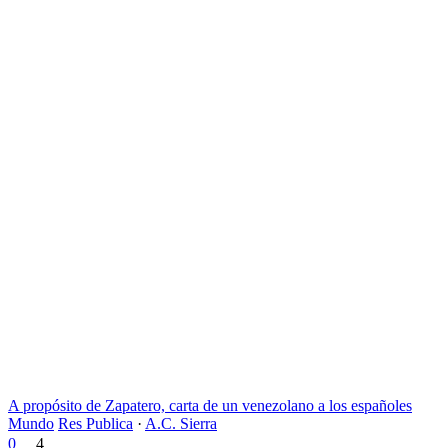
A propósito de Zapatero, carta de un venezolano a los españoles
Mundo
Res Publica
·
A.C. Sierra
0
4