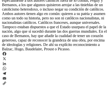
especialmente a dos autores católicos fuera de lo común, Péguy y
Bernanos, a los que algunos quisieron arrojar a las tinieblas de un
catolicismo heterodoxo, o incluso negar su condición de católicos.
Ambos autores tienen algo en común: quieren a su patria y asumen
como un todo su historia, pero no son ni católicos nacionalistas, ni
nacionalistas católicos. Católicos franceses, aunque universales.
Tampoco estaban dispuestos a que el Estado usurpara el papel de la
nación, algo que sí sucedió durante las dos guerras mundiales. En el
caso de Bernanos, hay que añadir la cualidad de tener un corazón
generoso, capaz de reconocer la grandeza de una obra, por encima
de ideologías y religiones. De ahí su explícito reconocimiento a
Balzac, Hugo, Baudelaire, Proust o Picasso.
Facebook
X
LinkedIn
WhatsApp
Telegram
Email
Copy
Link