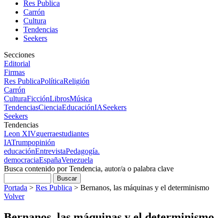
Res Publica
Carrón
Cultura
Tendencias
Seekers
Secciones
Editorial
Firmas
Res Publica
Política
Religión
Carrón
Cultura
Ficción
Libros
Música
Tendencias
Ciencia
Educación
IA
Seekers
Seekers
Tendencias
Leon XIV
guerra
estudiantes
IA
Trump
opinión
educación
Entrevista
Pedagogía.
democracia
España
Venezuela
Busca contenido por Tendencia, autor/a o palabra clave
Portada
>
Res Publica
>
Bernanos, las máquinas y el determinismo
Volver
Bernanos, las máquinas y el determinismo