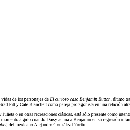
 vidas de los personajes de
El curioso caso Benjamin Button
, último t
Brad Pitt y Cate Blanchett como pareja protagonista en una relación atr
ulieta o en otras recreaciones clásicas, está sólo presente como inten
 su momento álgido cuando Daisy acuna a Benjamin en su regresión infant
bel
, del mexicano Alejandro González Iñárritu.