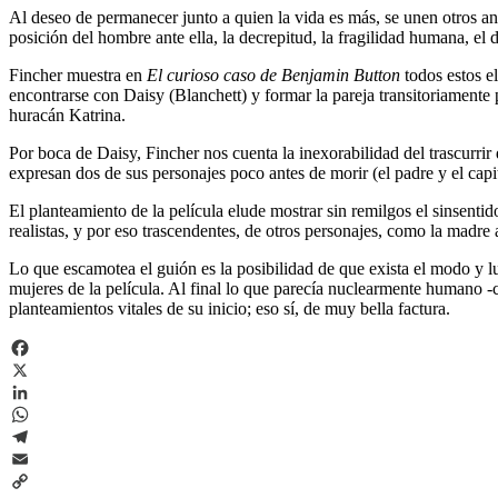
Al deseo de permanecer junto a quien la vida es más, se unen otros anhe
posición del hombre ante ella, la decrepitud, la fragilidad humana, el de
Fincher muestra en
El curioso caso de Benjamin Button
todos estos el
encontrarse con Daisy (Blanchett) y formar la pareja transitoriamente 
huracán Katrina.
Por boca de Daisy, Fincher nos cuenta la inexorabilidad del trascurrir
expresan dos de sus personajes poco antes de morir (el padre y el cap
El planteamiento de la película elude mostrar sin remilgos el sinsentid
realistas, y por eso trascendentes, de otros personajes, como la madr
Lo que escamotea el guión es la posibilidad de que exista el modo y
mujeres de la película. Al final lo que parecía nuclearmente humano -
planteamientos vitales de su inicio; eso sí, de muy bella factura.
Facebook
X
LinkedIn
WhatsApp
Telegram
Email