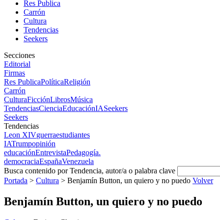
Res Publica
Carrón
Cultura
Tendencias
Seekers
Secciones
Editorial
Firmas
Res Publica
Política
Religión
Carrón
Cultura
Ficción
Libros
Música
Tendencias
Ciencia
Educación
IA
Seekers
Seekers
Tendencias
Leon XIV
guerra
estudiantes
IA
Trump
opinión
educación
Entrevista
Pedagogía.
democracia
España
Venezuela
Busca contenido por Tendencia, autor/a o palabra clave
Portada
>
Cultura
>
Benjamín Button, un quiero y no puedo
Volver
Benjamín Button, un quiero y no puedo