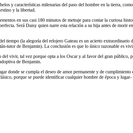
los y características milenarias del paso del hombre en la tierra, como 
stino y la libertad.
ementos en sus casi 180 minutos de metraje para contar la curiosa histo
perfecta. Será Daisy quien narre esta relación a su hija antes de morir 
 del tiempo (la alegoría del relojero Gateau es un acierto extraordinari
itán-tutor de Benjamin). La conclusión es que lo único razonable es viv
o del vivir, tal vez porque opta a los Oscar y al favor del gran público
e adoptiva de Benjamin.
 lugar donde se cumpla el deseo de amor permanente y de cumplimiento 
clásico, porque se puede identificar cualquier hombre de época y lugar-