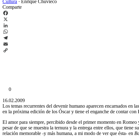
Cultura
·
Enrique Chuvieco
Comparte
Facebook
X
LinkedIn
WhatsApp
Telegram
Email
Copy
Link
0
16.02.2009
Los temas recurrentes del devenir humano aparecen encarnados en las
en la próxima edición de los Óscar y tiene el enganche de contar con 
El amor para siempre, percibido desde el primer momento en Romeo y J
pesar de que se muestra la ternura y la entrega entre ellos, que tiene
relación memorable -y más humana, a mi modo de ver que ésta- en
Ba