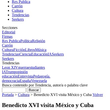
Res Publica
Carrón
Cultura
Tendencias
Seekers
Secciones
Editorial
Firmas
Res Publica
Política
Religión
Carrón
Cultura
Ficción
Libros
Música
Tendencias
Ciencia
Educación
IA
Seekers
Seekers
Tendencias
Leon XIV
guerra
estudiantes
IA
Trump
opinión
educación
Entrevista
Pedagogía.
democracia
España
Venezuela
Busca contenido por Tendencia, autor/a o palabra clave
Portada
>
Cultura
>
Benedicto XVI visita México y Cuba
Volver
Benedicto XVI visita México y Cuba