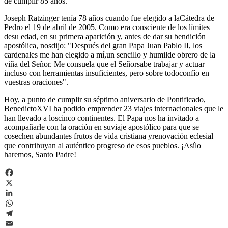
de cumplir 85 años.
Joseph Ratzinger tenía 78 años cuando fue elegido a laCátedra de
Pedro el 19 de abril de 2005. Como era consciente de los límites
desu edad, en su primera aparición y, antes de dar su bendición
apostólica, nosdijo: "Después del gran Papa Juan Pablo II, los
cardenales me han elegido a mí,un sencillo y humilde obrero de la
viña del Señor. Me consuela que el Señorsabe trabajar y actuar
incluso con herramientas insuficientes, pero sobre todoconfío en
vuestras oraciones".
Hoy, a punto de cumplir su séptimo aniversario de Pontificado,
BenedictoXVI ha podido emprender 23 viajes internacionales que le
han llevado a loscinco continentes. El Papa nos ha invitado a
acompañarle con la oración en suviaje apostólico para que se
cosechen abundantes frutos de vida cristiana yrenovación eclesial
que contribuyan al auténtico progreso de esos pueblos. ¡Asílo
haremos, Santo Padre!
Facebook
X
LinkedIn
WhatsApp
Telegram