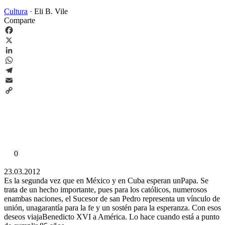
Cultura
·
Eli B. Vile
Comparte
Facebook
X
LinkedIn
WhatsApp
Telegram
Email
Copy
Link
0
23.03.2012
Es la segunda vez que en México y en Cuba esperan unPapa. Se
trata de un hecho importante, pues para los católicos, numerosos
enambas naciones, el Sucesor de san Pedro representa un vínculo de
unión, unagarantía para la fe y un sostén para la esperanza. Con esos
deseos viajaBenedicto XVI a América. Lo hace cuando está a punto