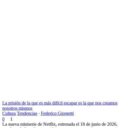
La prisión de la que es más difícil escapar es la que nos creamos
nosotros mismos
Cultura
Tendencias
·
Federico Giorgetti
0
1
La nueva miniserie de Netflix, estrenada el 18 de junio de 2026,