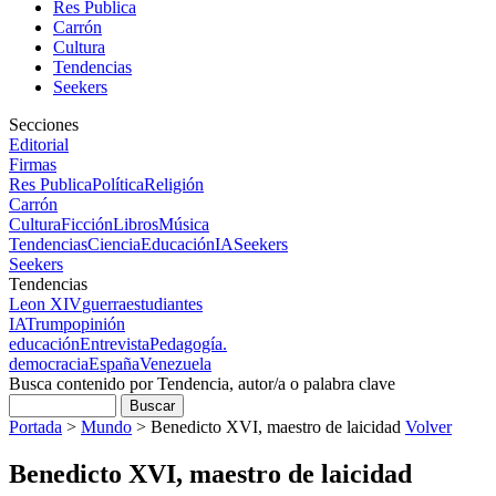
Res Publica
Carrón
Cultura
Tendencias
Seekers
Secciones
Editorial
Firmas
Res Publica
Política
Religión
Carrón
Cultura
Ficción
Libros
Música
Tendencias
Ciencia
Educación
IA
Seekers
Seekers
Tendencias
Leon XIV
guerra
estudiantes
IA
Trump
opinión
educación
Entrevista
Pedagogía.
democracia
España
Venezuela
Busca contenido por Tendencia, autor/a o palabra clave
Portada
>
Mundo
>
Benedicto XVI, maestro de laicidad
Volver
Benedicto XVI, maestro de laicidad