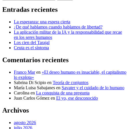
Entradas recientes
La esperanza: una espera cierta
¿De qué hablamos cuando hablamos de libertad?
La aplicación militar de la IA y la responsabilidad que recae
en los seres humanos
Los cien del Tarajal
Ceuta es el síntoma
Comentarios recientes
Franco Mar
en
«El deseo humano es insaciable, el capitalismo
lo explota»
Sabrina Di Scipio
en
Teoría de conjuntos
María Luisa Sabajanes
en
Savater y el cuidado de lo humano
Carolina
en
La conquista de una pregunta
Juan Carlos Gómez
en
El yo, ese desconocido
Archivos
agosto 2026
julio 2026