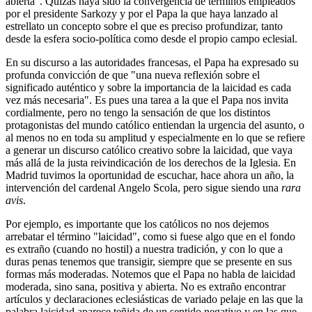
abierta". Quizás haya sido la convergencia de términos empleados
por el presidente Sarkozy y por el Papa la que haya lanzado al
estrellato un concepto sobre el que es preciso profundizar, tanto
desde la esfera socio-política como desde el propio campo eclesial.
En su discurso a las autoridades francesas, el Papa ha expresado su
profunda convicción de que "una nueva reflexión sobre el
significado auténtico y sobre la importancia de la laicidad es cada
vez más necesaria". Es pues una tarea a la que el Papa nos invita
cordialmente, pero no tengo la sensación de que los distintos
protagonistas del mundo católico entiendan la urgencia del asunto, o
al menos no en toda su amplitud y especialmente en lo que se refiere
a generar un discurso católico creativo sobre la laicidad, que vaya
más allá de la justa reivindicación de los derechos de la Iglesia. En
Madrid tuvimos la oportunidad de escuchar, hace ahora un año, la
intervención del cardenal Angelo Scola, pero sigue siendo una
rara
avis
.
Por ejemplo, es importante que los católicos no nos dejemos
arrebatar el término "laicidad", como si fuese algo que en el fondo
es extraño (cuando no hostil) a nuestra tradición, y con lo que a
duras penas tenemos que transigir, siempre que se presente en sus
formas más moderadas. Notemos que el Papa no habla de laicidad
moderada, sino sana, positiva y abierta. No es extraño encontrar
artículos y declaraciones eclesiásticas de variado pelaje en las que la
palabra laicidad aparece teñida de un sentido negativo y en las que