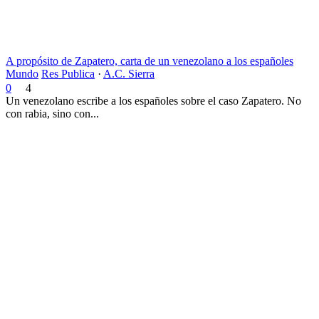
A propósito de Zapatero, carta de un venezolano a los españoles
Mundo
Res Publica
·
A.C. Sierra
0
4
Un venezolano escribe a los españoles sobre el caso Zapatero. No
con rabia, sino con...