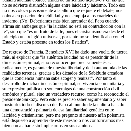
no se advierte distinción alguna entre laicidad y laicismo. Todo eso
no nos coloca precisamente a la altura que requiere el debate, nos
coloca en posición de debilidad y nos empuja a los cuarteles de
invierno. ¡No! Deberíamos más bien aprender del Papa cuando
afirma sin ambages que "la laicidad no está en contradicción con la
fe", sino que "es un fruto de la fe, pues el cristianismo era desde el
principio una religión universal, por tanto no se identificaba con el
Estado y estaba presente en todos los Estados".
De regreso de Francia, Benedicto XVI ha dado una vuelta de tuerca
más, al explicar que "la auténtica laicidad no es prescindir de la
dimensión espiritual, sino reconocer que precisamente ésta,
radicalmente, es garante de nuestra libertad y de la autonomía de las
realidades terrenas, gracias a los dictados de la Sabiduría creadora
que la conciencia humana sabe acoger y realizar". Por tanto el
desarrollo de dicha dimensión espiritual, su vivencia comunitaria y
su expresión pública no son enemigas de una construcción civil
armónica y plural, sino un verdadero recurso, como ha reconocido el
presidente Sarkozy. Pero esto es preciso saber argumentarlo y saber
mostrarlo: todo el discurso del Papa al mundo de la cultura ha sido
una demostración palmaria de esa familiaridad genética entre
laicidad y cristianismo, pero me pregunto si nuestro afán polemista
está dispuesto a aprender de este maestro o nos conformamos más
bien con alabarle sin implicarnos en sus caminos.