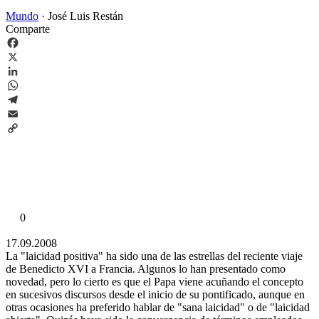
Mundo
·
José Luis Restán
Comparte
Facebook
X
LinkedIn
WhatsApp
Telegram
Email
Copy
Link
0
17.09.2008
La "laicidad positiva" ha sido una de las estrellas del reciente viaje
de Benedicto XVI a Francia. Algunos lo han presentado como
novedad, pero lo cierto es que el Papa viene acuñando el concepto
en sucesivos discursos desde el inicio de su pontificado, aunque en
otras ocasiones ha preferido hablar de "sana laicidad" o de "laicidad