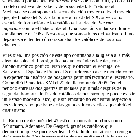
sancionada por la encíclica
Aeterni Patris
de León XIII, y con ella el
modelo medieval del saber y de la sociedad. El "retorno al
Medievo" se contrapone a la secularización moderna. Es el modelo
que, de finales del XIX a la primera mitad del XX, sirve como
escuela de formación de los católicos. La idea del
Sacrum
imperium
contra el Estado liberal. Una posición similar se difunde
ampliamente en 1962. Nosotros, que somos hijos del Vaticano II, no
llegamos a entender cómo razonaban los católicos de los años
cincuenta.
Pues bien, una posición de este tipo confinaba a la Iglesia a la más
absoluta soledad. Eso significaba que los únicos ideales, en el
ámbito histórico-político, eran los que ofrecían el Portugal de
Salazar y la España de Franco. Es en referencia a este modelo como
la experiencia histórica de posguerra permitirá rectificar el escenario.
Como dirá Benedicto XVI el 22 de diciembre de 2005, "en el
periodo entre las dos guerras mundiales y aún más después de la
segunda, hombres de Estado católicos demostraron que puede existir
un Estado moderno laico, que sin embargo no es neutral respecto a
los valores, sino que bebe de las grandes fuentes éticas que abrió el
cristianismo".
La Europa de después del 45 está en manos de hombres como
Schumann, Adenauer, De Gasperi, grandes católicos que
demuestran que se puede ser leal al Estado democrático sin renegar