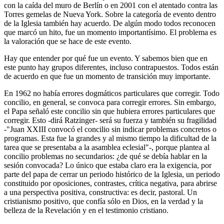
con la caída del muro de Berlín o en 2001 con el atentado contra las
Torres gemelas de Nueva York. Sobre la categoría de evento dentro
de la Iglesia también hay acuerdo. De algún modo todos reconocen
que marcó un hito, fue un momento importantísimo. El problema es
la valoración que se hace de este evento.
Hay que entender por qué fue un evento. Y sabemos bien que en
este punto hay grupos diferentes, incluso contrapuestos. Todos están
de acuerdo en que fue un momento de transición muy importante.
En 1962 no había errores dogmáticos particulares que corregir. Todo
concilio, en general, se convoca para corregir errores. Sin embargo,
el Papa señaló este concilio sin que hubiera errores particulares que
corregir. Esto -dirá Ratzinger- será su fuerza y también su fragilidad
-"Juan XXIII convocó el concilio sin indicar problemas concretos o
programas. Esta fue la grandes y al mismo tiempo la dificultad de la
tarea que se presentaba a la asamblea eclesial"-, porque plantea al
concilio problemas no secundarios: ¿de qué se debía hablar en la
sesión convocada? Lo único que estaba claro era la exigencia, por
parte del papa de cerrar un periodo histórico de la Iglesia, un periodo
constituido por oposiciones, contrastes, crítica negativa, para abrirse
a una perspectiva positiva, constructiva: es decir, pastoral. Un
cristianismo positivo, que confía sólo en Dios, en la verdad y la
belleza de la Revelación y en el testimonio cristiano.