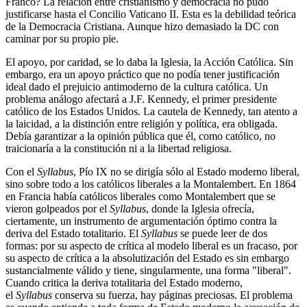
Franco? La relación entre cristianismo y democracia no pudo
justificarse hasta el Concilio Vaticano II. Esta es la debilidad teórica
de la Democracia Cristiana. Aunque hizo demasiado la DC con
caminar por su propio pie.
El apoyo, por caridad, se lo daba la Iglesia, la Acción Católica. Sin
embargo, era un apoyo práctico que no podía tener justificación
ideal dado el prejuicio antimoderno de la cultura católica. Un
problema análogo afectará a J.F. Kennedy, el primer presidente
católico de los Estados Unidos. La cautela de Kennedy, tan atento a
la laicidad, a la distinción entre religión y política, era obligada.
Debía garantizar a la opinión pública que él, como católico, no
traicionaría a la constitución ni a la libertad religiosa.
Con el
Syllabus
, Pío IX no se dirigía sólo al Estado moderno liberal,
sino sobre todo a los católicos liberales a la Montalembert. En 1864
en Francia había católicos liberales como Montalembert que se
vieron golpeados por el
Syllabus
, donde la Iglesia ofrecía,
ciertamente, un instrumento de argumentación óptimo contra la
deriva del Estado totalitario. El
Syllabus
se puede leer de dos
formas: por su aspecto de crítica al modelo liberal es un fracaso, por
su aspecto de crítica a la absolutización del Estado es sin embargo
sustancialmente válido y tiene, singularmente, una forma "liberal".
Cuando critica la deriva totalitaria del Estado moderno,
el
Syllabus
conserva su fuerza, hay páginas preciosas. El problema