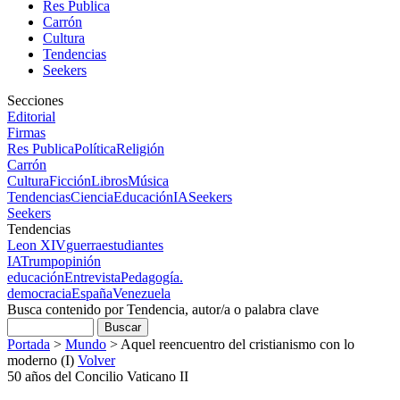
Res Publica
Carrón
Cultura
Tendencias
Seekers
Secciones
Editorial
Firmas
Res Publica
Política
Religión
Carrón
Cultura
Ficción
Libros
Música
Tendencias
Ciencia
Educación
IA
Seekers
Seekers
Tendencias
Leon XIV
guerra
estudiantes
IA
Trump
opinión
educación
Entrevista
Pedagogía.
democracia
España
Venezuela
Busca contenido por Tendencia, autor/a o palabra clave
Portada
>
Mundo
>
Aquel reencuentro del cristianismo con lo
moderno (I)
Volver
50 años del Concilio Vaticano II