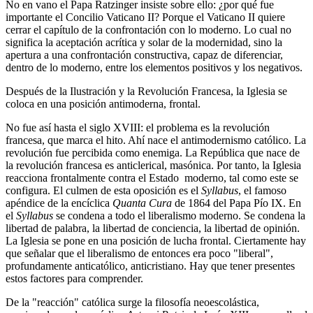
No en vano el Papa Ratzinger insiste sobre ello: ¿por qué fue
importante el Concilio Vaticano II? Porque el Vaticano II quiere
cerrar el capítulo de la confrontación con lo moderno. Lo cual no
significa la aceptación acrítica y solar de la modernidad, sino la
apertura a una confrontación constructiva, capaz de diferenciar,
dentro de lo moderno, entre los elementos positivos y los negativos.
Después de la Ilustración y la Revolución Francesa, la Iglesia se
coloca en una posición antimoderna, frontal.
No fue así hasta el siglo XVIII: el problema es la revolución
francesa, que marca el hito. Ahí nace el antimodernismo católico. La
revolución fue percibida como enemiga. La República que nace de
la revolución francesa es anticlerical, masónica. Por tanto, la Iglesia
reacciona frontalmente contra el Estado moderno, tal como este se
configura. El culmen de esta oposición es el
Syllabus
, el famoso
apéndice de la encíclica
Quanta Cura
de 1864 del Papa Pío IX. En
el
Syllabus
se condena a todo el liberalismo moderno. Se condena la
libertad de palabra, la libertad de conciencia, la libertad de opinión.
La Iglesia se pone en una posición de lucha frontal. Ciertamente hay
que señalar que el liberalismo de entonces era poco "liberal",
profundamente anticatólico, anticristiano. Hay que tener presentes
estos factores para comprender.
De la "reacción" católica surge la filosofía neoescolástica,