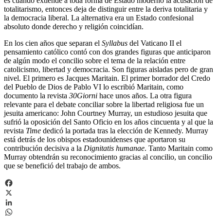
es cuando extiende a toda forma de Estado moderno la acusación de
totalitarismo, entonces deja de distinguir entre la deriva totalitaria y
la democracia liberal. La alternativa era un Estado confesional
absoluto donde derecho y religión coincidían.
En los cien años que separan el
Syllabus
del Vaticano II el
pensamiento católico contó con dos grandes figuras que anticiparon
de algún modo el concilio sobre el tema de la relación entre
catolicismo, libertad y democracia. Son figuras aisladas pero de gran
nivel. El primero es Jacques Maritain. El primer borrador del Credo
del Pueblo de Dios de Pablo VI lo escribió Maritain, como
documento la revista
30Giorni
hace unos años. La otra figura
relevante para el debate conciliar sobre la libertad religiosa fue un
jesuita americano: John Courtney Murray, un estudioso jesuita que
sufrió la oposición del Santo Oficio en los años cincuenta y al que la
revista
Time
dedicó la portada tras la elección de Kennedy. Murray
está detrás de los obispos estadounidenses que aportaron su
contribución decisiva a la
Dignitatis humanae
. Tanto Maritain como
Murray obtendrán su reconocimiento gracias al concilio, un concilio
que se benefició del trabajo de ambos.
Facebook
X
LinkedIn