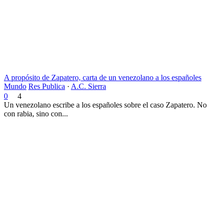
A propósito de Zapatero, carta de un venezolano a los españoles
Mundo
Res Publica
·
A.C. Sierra
0
4
Un venezolano escribe a los españoles sobre el caso Zapatero. No
con rabia, sino con...