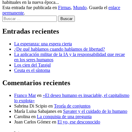
habituales en la nueva época...
Esta entrada fue publicada en
Firmas
,
Mundo
. Guarda el
enlace
permanente
.
Buscar
Entradas recientes
La esperanza: una espera cierta
¿De qué hablamos cuando hablamos de libertad?
La aplicación militar de la IA y la responsabilidad que recae
en los seres humanos
Los cien del Tarajal
Ceuta es el síntoma
Comentarios recientes
Franco Mar
en
«El deseo humano es insaciable, el capitalismo
lo explota»
Sabrina Di Scipio
en
Teoría de conjuntos
María Luisa Sabajanes
en
Savater y el cuidado de lo humano
Carolina
en
La conquista de una pregunta
Juan Carlos Gómez
en
El yo, ese desconocido