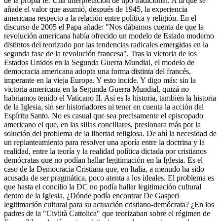
de la propia fe. Una interpretación de tipo tradicional. A la que se
añade el valor que asumió, después de 1945, la experiencia
americana respecto a la relación entre política y religión. En el
discurso de 2005 el Papa añade: "Nos dábamos cuenta de que la
revolución americana había ofrecido un modelo de Estado moderno
distintos del teorizado por las tendencias radicales emergidas en la
segunda fase de la revolución francesa". Tras la victoria de los
Estados Unidos en la Segunda Guerra Mundial, el modelo de
democracia americana adopta una forma distinta del francés,
imperante en la vieja Europa. Y esto incide. Y digo más: sin la
victoria americana en la Segunda Guerra Mundial, quizá no
habríamos tenido el Vaticano II. Así es la historia, también la historia
de la Iglesia, sin ser historiadores ni tener en cuenta la acción del
Espíritu Santo. No es casual que sea precisamente el episcopado
americano el que, en las sillas conciliares, presionara más por la
solución del problema de la libertad religiosa. De ahí la necesidad de
un replanteamiento para resolver una aporía entre la doctrina y la
realidad, entre la teoría y la realidad política dictada por cristianos
demócratas que no podían hallar legitimación en la Iglesia. Es el
caso de la Democracia Cristiana que, en Italia, a menudo ha sido
acusada de ser pragmática, poco atenta a los ideales. El problema es
que hasta el concilio la DC no podía hallar legitimación cultural
dentro de la Iglesia. ¿Dónde podía encontrar De Gasperi
legitimación cultural para su actuación cristiano-demócrata? ¿En los
padres de la "Civiltà Cattolica" que teorizaban sobre el régimen de