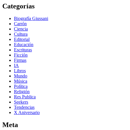
Categorías
Biografía Giussani
Carrón
Ciencia
Cultura
Editorial
Educación
Escrituras
Ficción
Firmas
IA
Libros
Mundo
Música
Política
Religión
Res Publica
Seekers
Tendencias
X Aniversario
Meta