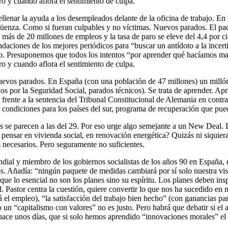
ro y cuando aflora el sentimiento de culpa.
rellenar la ayuda a los desempleados delante de la oficina de trabajo. E
güenza. Como si fueran culpables y no víctimas. Nuevos parados. El pa
más de 20 millones de empleos y la tasa de paro se eleve del 4,4 por cie
ciones de los mejores periódicos para “buscar un antídoto a la incerti
ho. Presuponemos que todos los intentos “por aprender qué hacíamos mal
ro y cuando aflora el sentimiento de culpa.
uevos parados. En España (con una población de 47 millones) un milló
s por la Seguridad Social, parados técnicos). Se trata de aprender. Ap
 frente a la sentencia del Tribunal Constitucional de Alemania en con
ndiciones para los países del sur, programa de recuperación que puede
 se parecen a las del 29. Por eso urge algo semejante a un New Deal. Es
 pensar en vivienda social, en renovación energética? Quizás ni siquiera
s necesarios. Pero seguramente no suficientes.
al y miembro de los gobiernos socialistas de los años 90 en España, en
mos. Añadía: “ningún paquete de medidas cambiará por sí solo nuestra v
que lo esencial no son los planes sino su espíritu. Los planes deben i
. Pastor centra la cuestión, quiere convertir lo que nos ha sucedido en
el empleo), “la satisfacción del trabajo bien hecho” (con ganancias para 
un “capitalismo con valores” no es justo. Pero habrá que debatir si el 
 hace unos días, que si solo hemos aprendido “innovaciones morales” e