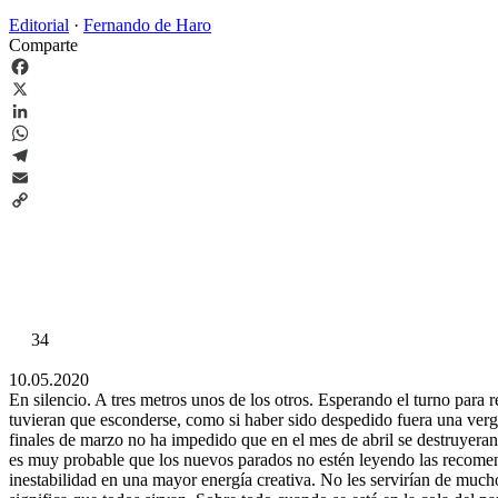
Editorial
·
Fernando de Haro
Comparte
Facebook
X
LinkedIn
WhatsApp
Telegram
Email
Copy
Link
34
10.05.2020
En silencio. A tres metros unos de los otros. Esperando el turno para 
tuvieran que esconderse, como si haber sido despedido fuera una ver
finales de marzo no ha impedido que en el mes de abril se destruyeran 
es muy probable que los nuevos parados no estén leyendo las recomenda
inestabilidad en una mayor energía creativa. No les servirían de muc