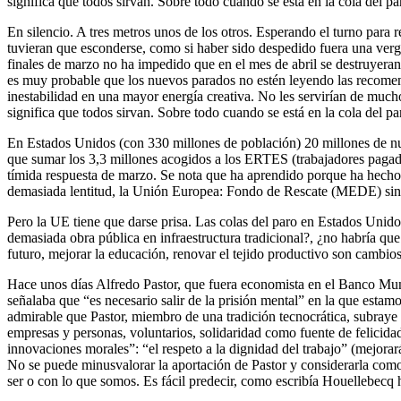
significa que todos sirvan. Sobre todo cuando se está en la cola del pa
En silencio. A tres metros unos de los otros. Esperando el turno para 
tuvieran que esconderse, como si haber sido despedido fuera una ver
finales de marzo no ha impedido que en el mes de abril se destruyeran 
es muy probable que los nuevos parados no estén leyendo las recomenda
inestabilidad en una mayor energía creativa. No les servirían de muc
significa que todos sirvan. Sobre todo cuando se está en la cola del pa
En Estados Unidos (con 330 millones de población) 20 millones de n
que sumar los 3,3 millones acogidos a los ERTES (trabajadores pagado
tímida respuesta de marzo. Se nota que ha aprendido porque ha hecho
demasiada lentitud, la Unión Europea: Fondo de Rescate (MEDE) sin co
Pero la UE tiene que darse prisa. Las colas del paro en Estados Unidos
demasiada obra pública en infraestructura tradicional?, ¿no habría que
futuro, mejorar la educación, renovar el tejido productivo son cambio
Hace unos días Alfredo Pastor, que fuera economista en el Banco Mundi
señalaba que “es necesario salir de la prisión mental” en la que esta
admirable que Pastor, miembro de una tradición tecnocrática, subraye 
empresas y personas, voluntarios, solidaridad como fuente de felicidad
innovaciones morales”: “el respeto a la dignidad del trabajo” (mejorará 
No se puede minusvalorar la aportación de Pastor y considerarla como 
ser o con lo que somos. Es fácil predecir, como escribía Houellebecq