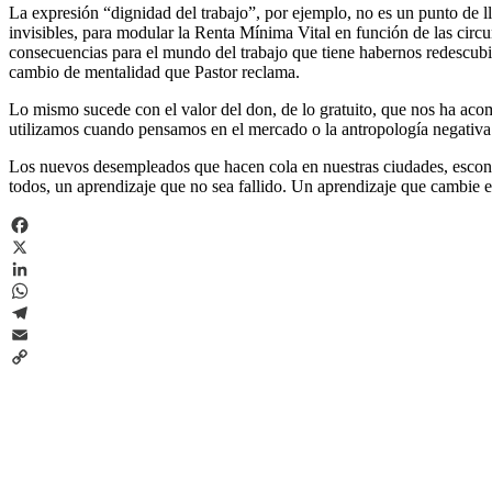
La expresión “dignidad del trabajo”, por ejemplo, no es un punto de lle
invisibles, para modular la Renta Mínima Vital en función de las circu
consecuencias para el mundo del trabajo que tiene habernos redescubie
cambio de mentalidad que Pastor reclama.
Lo mismo sucede con el valor del don, de lo gratuito, que nos ha aco
utilizamos cuando pensamos en el mercado o la antropología negativa 
Los nuevos desempleados que hacen cola en nuestras ciudades, escond
todos, un aprendizaje que no sea fallido. Un aprendizaje que cambie e
Facebook
X
LinkedIn
WhatsApp
Telegram
Email
Copy
Link