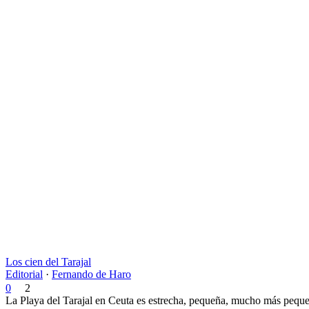
Los cien del Tarajal
Editorial
·
Fernando de Haro
0
2
La Playa del Tarajal en Ceuta es estrecha, pequeña, mucho más pequeñ