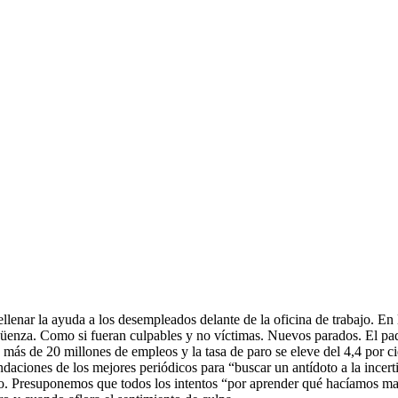
rellenar la ayuda a los desempleados delante de la oficina de trabajo. E
güenza. Como si fueran culpables y no víctimas. Nuevos parados. El pa
más de 20 millones de empleos y la tasa de paro se eleve del 4,4 por cie
ciones de los mejores periódicos para “buscar un antídoto a la incerti
ho. Presuponemos que todos los intentos “por aprender qué hacíamos mal