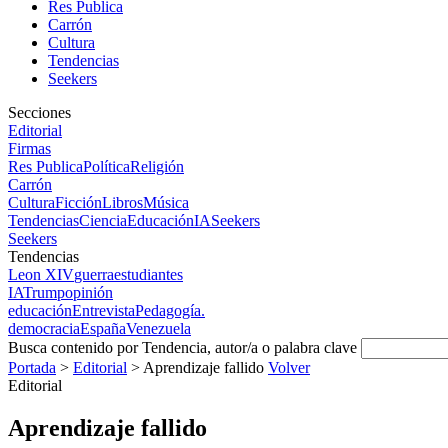
Res Publica
Carrón
Cultura
Tendencias
Seekers
Secciones
Editorial
Firmas
Res Publica
Política
Religión
Carrón
Cultura
Ficción
Libros
Música
Tendencias
Ciencia
Educación
IA
Seekers
Seekers
Tendencias
Leon XIV
guerra
estudiantes
IA
Trump
opinión
educación
Entrevista
Pedagogía.
democracia
España
Venezuela
Busca contenido por Tendencia, autor/a o palabra clave
Portada
>
Editorial
>
Aprendizaje fallido
Volver
Editorial
Aprendizaje fallido