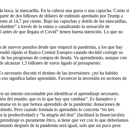
n la boca, la mascarilla. En la cabeza una gorra o una capucha. Como si
quete de dos billones de dólares de estímulo aprobado por Trump a
nto al 14,7 por ciento. Bajo las capuchas y detrás de las mascarillas,
dumbre” a través de la rutina o canalizando la sensación de
 antes de que llegara el Covid” tienen buena intención. Lo que no
n de nuevos parados desde que empezó la pandemia, a los que hay
rendió rápido el Banco Central Europeo cuando decidió corregir su
tra de los programas de compra de deuda. Va aprendiendo, aunque con
 alcanzar 1,5 billones de euros ligado al presupuesto.
 necesario discutir el destino de las inversiones: ¿no ha habido
 eso significa haber aprendido. Favorecer la inversión en sectores de
 un intento encomiable por identificar el aprendizaje necesario,
isión del mundo, que es lo que hay que cambiar”. Es llamativo y
nspirarse en lo que hemos aprendido de la pandemia: donaciones de
 método. Pero cuando formula lo aprendido lo concreta “en tres
la productividad) y “la alegría del don” (facilitará la financiación).
aprendizaje es puramente ético, si tiene que ver con lo que deberíamos
l mundo después de la pandemia será igual, solo que un poco peor.