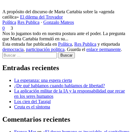
A propósito del discurso de Marta Cartabia sobre la «agenda
católica»
El dilema del Trovador
Política
Res Publica
·
Gonzalo Mateos
0
3
Nos lo jugamos todo en nuestra postura ante el poder. La pregunta
que Marta Cartabia formuló en su...
Esta entrada fue publicada en
Política
,
Res Publica
y etiquetada
democracia
,
participación politica
. Guarda el
enlace permanente
.
Buscar
Entradas recientes
La esperanza: una espera cierta
¿De qué hablamos cuando hablamos de libertad?
La aplicación militar de la IA y la responsabilidad que recae
en los seres humanos
Los cien del Tarajal
Ceuta es el síntoma
Comentarios recientes
Franco Mar
en
«El deseo humano es insaciable, el capitalismo