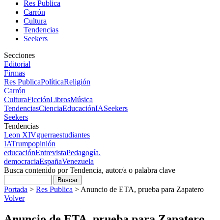
Res Publica
Carrón
Cultura
Tendencias
Seekers
Secciones
Editorial
Firmas
Res Publica
Política
Religión
Carrón
Cultura
Ficción
Libros
Música
Tendencias
Ciencia
Educación
IA
Seekers
Seekers
Tendencias
Leon XIV
guerra
estudiantes
IA
Trump
opinión
educación
Entrevista
Pedagogía.
democracia
España
Venezuela
Busca contenido por Tendencia, autor/a o palabra clave
Portada
>
Res Publica
>
Anuncio de ETA, prueba para Zapatero
Volver
Anuncio de ETA, prueba para Zapatero