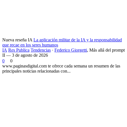
Nueva reseña IA
La aplicación militar de la IA y la responsabilidad
que recae en los seres humanos
IA
Res Publica
Tendencias
·
Federico Giorgetti
,
Más allá del prompt
II — 3 de agosto de 2026
0
0
www.paginasdigital.com te ofrece cada semana un resumen de las
principales noticias relacionadas con...