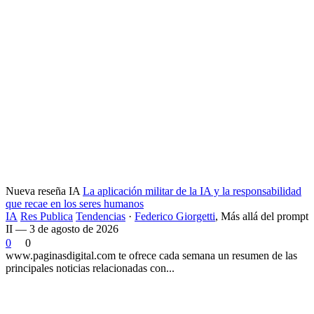
Nueva reseña IA
La aplicación militar de la IA y la responsabilidad
que recae en los seres humanos
IA
Res Publica
Tendencias
·
Federico Giorgetti
,
Más allá del prompt
II — 3 de agosto de 2026
0
0
www.paginasdigital.com te ofrece cada semana un resumen de las
principales noticias relacionadas con...