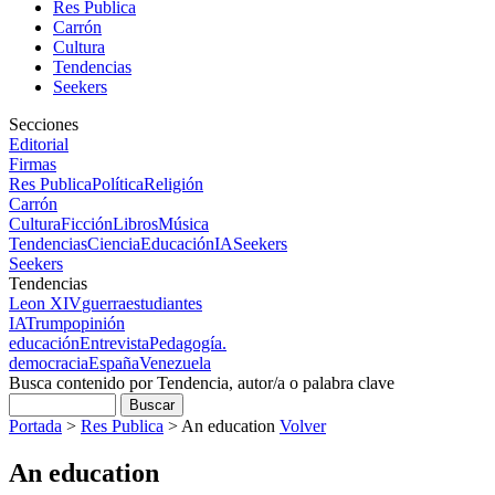
Res Publica
Carrón
Cultura
Tendencias
Seekers
Secciones
Editorial
Firmas
Res Publica
Política
Religión
Carrón
Cultura
Ficción
Libros
Música
Tendencias
Ciencia
Educación
IA
Seekers
Seekers
Tendencias
Leon XIV
guerra
estudiantes
IA
Trump
opinión
educación
Entrevista
Pedagogía.
democracia
España
Venezuela
Busca contenido por Tendencia, autor/a o palabra clave
Portada
>
Res Publica
>
An education
Volver
An education