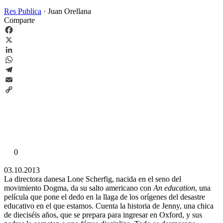
Res Publica
·
Juan Orellana
Comparte
Facebook
X
LinkedIn
WhatsApp
Telegram
Email
Copy
Link
0
03.10.2013
La directora danesa Lone Scherfig, nacida en el seno del
movimiento Dogma, da su salto americano con
An education
, una
película que pone el dedo en la llaga de los orígenes del desastre
educativo en el que estamos. Cuenta la historia de Jenny, una chica
de dieciséis años, que se prepara para ingresar en Oxford, y sus