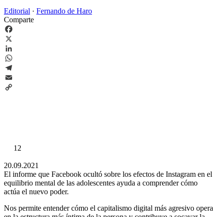
Editorial
·
Fernando de Haro
Comparte
Facebook
X
LinkedIn
WhatsApp
Telegram
Email
Copy
Link
12
20.09.2021
El informe que Facebook ocultó sobre los efectos de Instagram en el
equilibrio mental de las adolescentes ayuda a comprender cómo
actúa el nuevo poder.
Nos permite entender cómo el capitalismo digital más agresivo opera
en la estructura más íntima de la persona y contribuye a socavar la