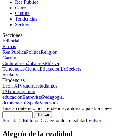
Res Publica
Carrón
Cultura
Tendencias
Seekers
Secciones
Editorial
Firmas
Res Publica
Política
Religión
Carrón
Cultura
Ficción
Libros
Música
Tendencias
Ciencia
Educación
IA
Seekers
Seekers
Tendencias
Leon XIV
guerra
estudiantes
IA
Trump
opinión
educación
Entrevista
Pedagogía.
democracia
España
Venezuela
Busca contenido por Tendencia, autor/a o palabra clave
Portada
>
Editorial
>
Alegría de la realidad
Volver
Alegría de la realidad