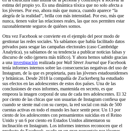
estima del propio yo. Es una dinámica tóxica que no solo afecta a
los jóvenes. Por eso, ahora más que nunca, cuando aparece “la
alegría de la realidad”, brilla con más intensidad. Por eso, más que
nunca, tienen valor las relaciones reales, las que nos permiten estar
razonablemente seguros de quiénes somos.
Otra vez Facebook se convierte en el ejemplo del peor modo de
gestionar las redes sociales. Ya sabíamos que había facilitado datos
privados para sesgar las campañas electorales (caso Cambridge
Analytica), ya sabíamos de su tendencia a publicar noticias falsas y
discurso de odio (genera más tráfico). Y ahora hemos sabido gracias
a una
investigación
realizada por
Wall Street Journal
que Facebook
tenía informes internos sobre las consecuencias negativas del uso de
Instagram, de la que es propietaria, para las jóvenes estadounidenses
y británicas. Desde 2018 la compañía de Zuckerberg ha estudiado
sus efectos en las adolescentes de estos dos países. Una de las
conclusiones de esos informes, mantenida en secreto, es que
empeora la imagen corporal de una de cada tres adolescentes. El 32
por ciento de las chicas que son usuarias de Instagram confiesa que
cuando se siente mal con su cuerpo, la red social con más de 500
cuentas activas en todo el mundo les hace sentir peor. Un 13 por
ciento de los adolescentes con pensamientos suicidas en el Reino
Unido y un 6 por ciento en Estados Unidos alimentaron su
inclinación en Instagram. Los informes internos reconocen que el
producto de Facebook, usado en un gran porcentaje por jóvenes