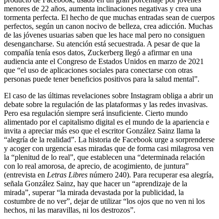
menores de 22 años, aumenta inclinaciones negativas y crea una
tormenta perfecta. El hecho de que muchas entradas sean de cuerpos
perfectos, según un canon nocivo de belleza, crea adicción. Muchas
de las jóvenes usuarias saben que les hace mal pero no consiguen
desengancharse. Su atención está secuestrada. A pesar de que la
compañía tenía esos datos, Zuckerberg llegó a afirmar en una
audiencia ante el Congreso de Estados Unidos en marzo de 2021
que “el uso de aplicaciones sociales para conectarse con otras
personas puede tener beneficios positivos para la salud mental”.
El caso de las últimas revelaciones sobre Instagram obliga a abrir un
debate sobre la regulación de las plataformas y las redes invasivas.
Pero esa regulación siempre será insuficiente. Cierto mundo
alimentado por el capitalismo digital es el mundo de la apariencia e
invita a apreciar más eso que el escritor González Sainz llama la
“alegría de la realidad”. La historia de Facebook urge a sorprenderse
y acoger con urgencia esas miradas que de forma casi milagrosa ven
la “plenitud de lo real”, que establecen una “determinada relación
con lo real amorosa, de aprecio, de acogimiento, de juntura”
(entrevista en
Letras Libres
número 240). Para recuperar esa alegría,
señala González Sainz, hay que hacer un “aprendizaje de la
mirada”, superar “la mirada devastada por la publicidad, la
costumbre de no ver”, dejar de utilizar “los ojos que no ven ni los
hechos, ni las maravillas, ni los destrozos”.