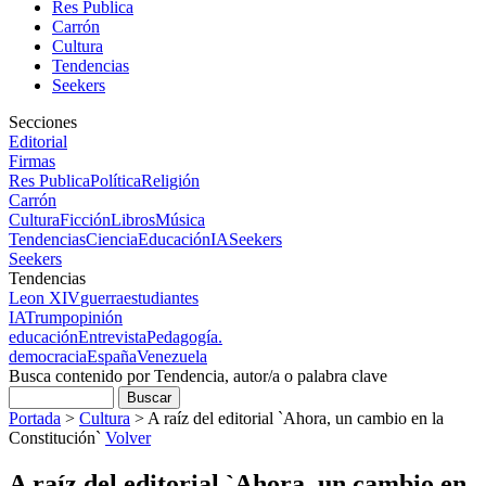
Res Publica
Carrón
Cultura
Tendencias
Seekers
Secciones
Editorial
Firmas
Res Publica
Política
Religión
Carrón
Cultura
Ficción
Libros
Música
Tendencias
Ciencia
Educación
IA
Seekers
Seekers
Tendencias
Leon XIV
guerra
estudiantes
IA
Trump
opinión
educación
Entrevista
Pedagogía.
democracia
España
Venezuela
Busca contenido por Tendencia, autor/a o palabra clave
Portada
>
Cultura
>
A raíz del editorial `Ahora, un cambio en la
Constitución`
Volver
A raíz del editorial `Ahora, un cambio en