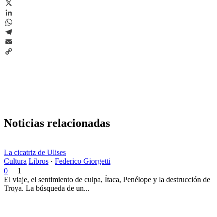
Facebook
X
LinkedIn
WhatsApp
Telegram
Email
Copy
Link
Noticias relacionadas
La cicatriz de Ulises
Cultura
Libros
·
Federico Giorgetti
0
1
El viaje, el sentimiento de culpa, Ítaca, Penélope y la destrucción de
Troya. La búsqueda de un...