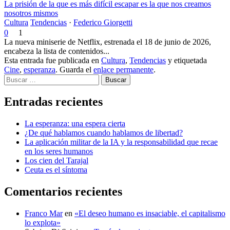
La prisión de la que es más difícil escapar es la que nos creamos
nosotros mismos
Cultura
Tendencias
·
Federico Giorgetti
0
1
La nueva miniserie de Netflix, estrenada el 18 de junio de 2026,
encabeza la lista de contenidos...
Esta entrada fue publicada en
Cultura
,
Tendencias
y etiquetada
Cine
,
esperanza
. Guarda el
enlace permanente
.
Buscar
Entradas recientes
La esperanza: una espera cierta
¿De qué hablamos cuando hablamos de libertad?
La aplicación militar de la IA y la responsabilidad que recae
en los seres humanos
Los cien del Tarajal
Ceuta es el síntoma
Comentarios recientes
Franco Mar
en
«El deseo humano es insaciable, el capitalismo
lo explota»