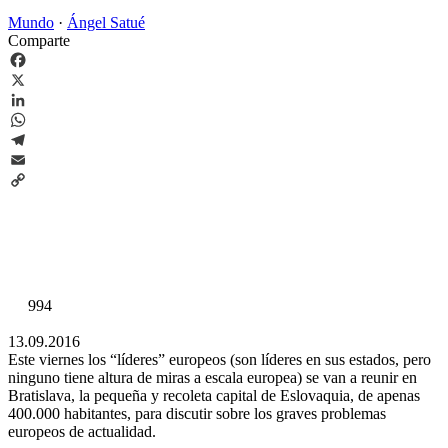
Mundo
·
Ángel Satué
Comparte
Facebook
X
LinkedIn
WhatsApp
Telegram
Email
Copy
Link
994
13.09.2016
Este viernes los “líderes” europeos (son líderes en sus estados, pero
ninguno tiene altura de miras a escala europea) se van a reunir en
Bratislava, la pequeña y recoleta capital de Eslovaquia, de apenas
400.000 habitantes, para discutir sobre los graves problemas
europeos de actualidad.