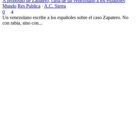
A propósito de Zapatero, carta de un venezolano a los españoles
Mundo
Res Publica
·
A.C. Sierra
0
4
Un venezolano escribe a los españoles sobre el caso Zapatero. No
con rabia, sino con...