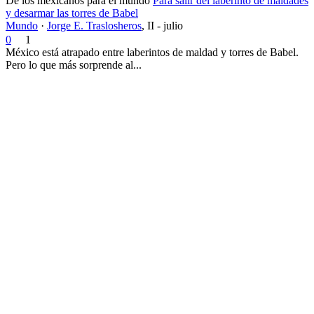
De los mexicanos para el mundo
Para salir del laberinto de maldades
y desarmar las torres de Babel
Mundo
·
Jorge E. Traslosheros
,
II - julio
0
1
México está atrapado entre laberintos de maldad y torres de Babel.
Pero lo que más sorprende al...