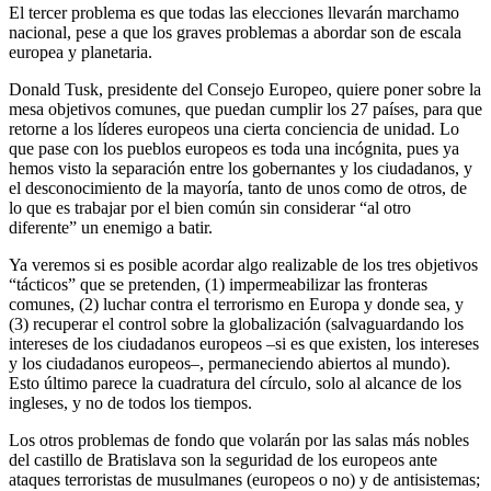
El tercer problema es que todas las elecciones llevarán marchamo
nacional, pese a que los graves problemas a abordar son de escala
europea y planetaria.
Donald Tusk, presidente del Consejo Europeo, quiere poner sobre la
mesa objetivos comunes, que puedan cumplir los 27 países, para que
retorne a los líderes europeos una cierta conciencia de unidad. Lo
que pase con los pueblos europeos es toda una incógnita, pues ya
hemos visto la separación entre los gobernantes y los ciudadanos, y
el desconocimiento de la mayoría, tanto de unos como de otros, de
lo que es trabajar por el bien común sin considerar “al otro
diferente” un enemigo a batir.
Ya veremos si es posible acordar algo realizable de los tres objetivos
“tácticos” que se pretenden, (1) impermeabilizar las fronteras
comunes, (2) luchar contra el terrorismo en Europa y donde sea, y
(3) recuperar el control sobre la globalización (salvaguardando los
intereses de los ciudadanos europeos –si es que existen, los intereses
y los ciudadanos europeos–, permaneciendo abiertos al mundo).
Esto último parece la cuadratura del círculo, solo al alcance de los
ingleses, y no de todos los tiempos.
Los otros problemas de fondo que volarán por las salas más nobles
del castillo de Bratislava son la seguridad de los europeos ante
ataques terroristas de musulmanes (europeos o no) y de antisistemas;