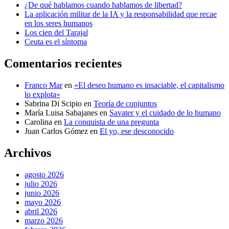
¿De qué hablamos cuando hablamos de libertad?
La aplicación militar de la IA y la responsabilidad que recae
en los seres humanos
Los cien del Tarajal
Ceuta es el síntoma
Comentarios recientes
Franco Mar
en
«El deseo humano es insaciable, el capitalismo
lo explota»
Sabrina Di Scipio
en
Teoría de conjuntos
María Luisa Sabajanes
en
Savater y el cuidado de lo humano
Carolina
en
La conquista de una pregunta
Juan Carlos Gómez
en
El yo, ese desconocido
Archivos
agosto 2026
julio 2026
junio 2026
mayo 2026
abril 2026
marzo 2026