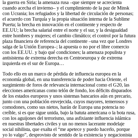
la guerra en Siria; la amenaza rusa –que siempre se acrecienta
cuando acecha el invierno– y el cumplimiento de la paz de Minsk
con Ucrania; los refugiados y la libertad de circulación de personas;
el acuerdo con Turquía y la propia situación interna de la Sublime
Puerta; la brecha en innovación en el continente y respecto de
EE.UU; la brecha salarial entre el norte y el sur, y la desigualdad
entre hombres y mujeres; el cambio climático; el control por la futura
plaza financiera de referencia del continente –una vez que Londres
salga de la Unión Europea–; la apuesta o no por el libre comercio
con los EE.UU. y bajo qué condiciones; la amenaza populista y
antisistema de extrema derecha en Centroeuropa y de extrema
izquierda en el sur de Europa…
Todo ello en un marco de pérdida de influencia europea en la
economía global, en una transferencia de poder hacia Oriente, el
surgimiento de foros de relevancia internacional como el G20, las
elecciones americanas como telón de fondo, los déficits disparados
de los estados europeos y unos sistemas bancarios aún en precario,
junto con una población envejecida, cuyos mayores, temerosos y
comodones, como sus nietos, harán de Europa una potencia no
creíble, si es que sigue unida, bajo la batuta americana o la bota rusa,
con los aguijones del terrorismo, una asfixiante influencia islámica
en nuestras libertades civiles y un no menos lacerante modelaje
social nihilista, que exalta el “me apetece y puedo hacerlo, porque
yo lo valgo”, desprovisto de sentido de la existencia y negacionista