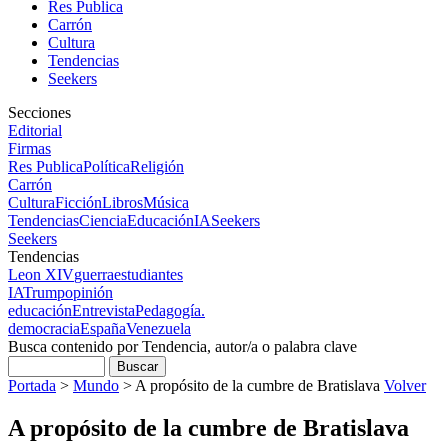
Res Publica
Carrón
Cultura
Tendencias
Seekers
Secciones
Editorial
Firmas
Res Publica
Política
Religión
Carrón
Cultura
Ficción
Libros
Música
Tendencias
Ciencia
Educación
IA
Seekers
Seekers
Tendencias
Leon XIV
guerra
estudiantes
IA
Trump
opinión
educación
Entrevista
Pedagogía.
democracia
España
Venezuela
Busca contenido por Tendencia, autor/a o palabra clave
Portada
>
Mundo
>
A propósito de la cumbre de Bratislava
Volver
A propósito de la cumbre de Bratislava