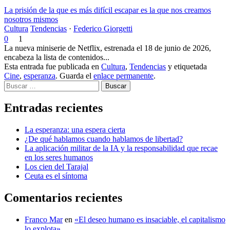
La prisión de la que es más difícil escapar es la que nos creamos
nosotros mismos
Cultura
Tendencias
·
Federico Giorgetti
0
1
La nueva miniserie de Netflix, estrenada el 18 de junio de 2026,
encabeza la lista de contenidos...
Esta entrada fue publicada en
Cultura
,
Tendencias
y etiquetada
Cine
,
esperanza
. Guarda el
enlace permanente
.
Buscar
Entradas recientes
La esperanza: una espera cierta
¿De qué hablamos cuando hablamos de libertad?
La aplicación militar de la IA y la responsabilidad que recae
en los seres humanos
Los cien del Tarajal
Ceuta es el síntoma
Comentarios recientes
Franco Mar
en
«El deseo humano es insaciable, el capitalismo
lo explota»