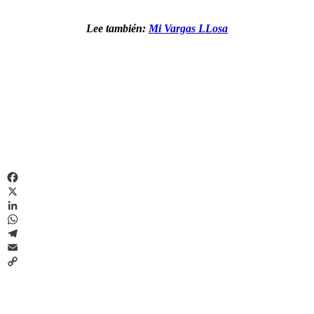
Lee también:
Mi Vargas LLosa
Facebook
X
LinkedIn
WhatsApp
Telegram
Email
Copy
Link