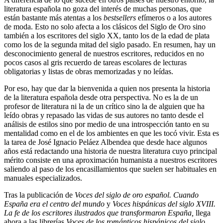
literatura española no goza del interés de muchas personas, que
están bastante más atentas a los
bestsellers
efímeros o a los autores
de moda. Esto no solo afecta a los clásicos del Siglo de Oro sino
también a los escritores del siglo XX, tanto los de la edad de plata
como los de la segunda mitad del siglo pasado. En resumen, hay un
desconocimiento general de nuestros escritores, reducidos en no
pocos casos al gris recuerdo de tareas escolares de lecturas
obligatorias y listas de obras memorizadas y no leídas.
Por eso, hay que dar la bienvenida a quien nos presenta la historia
de la literatura española desde otra perspectiva. No es la de un
profesor de literatura ni la de un crítico sino la de alguien que ha
leído obras y repasado las vidas de sus autores no tanto desde el
análisis de estilos sino por medio de una introspección tanto en su
mentalidad como en el de los ambientes en que les tocó vivir. Esta es
la tarea de José Ignacio Peláez Albendea que desde hace algunos
años está redactando una historia de nuestra literatura cuyo principal
mérito consiste en una aproximación humanista a nuestros escritores
saliendo al paso de los encasillamientos que suelen ser habituales en
manuales especializados.
Tras la publicación de
Voces del siglo de oro español. Cuando
España era el centro del mundo
y
Voces hispánicas del siglo XVIII.
La fe de los escritores ilustrados que transformaron España,
llega
ahora a las librerías
Voces de los románticos hispánicos del siglo