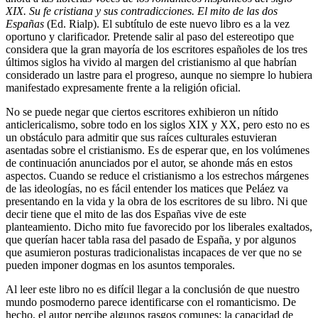
XIX. Su fe cristiana y sus contradicciones. El mito de las dos
Españas
(Ed. Rialp). El subtítulo de este nuevo libro es a la vez
oportuno y clarificador. Pretende salir al paso del estereotipo que
considera que la gran mayoría de los escritores españoles de los tres
últimos siglos ha vivido al margen del cristianismo al que habrían
considerado un lastre para el progreso, aunque no siempre lo hubiera
manifestado expresamente frente a la religión oficial.
No se puede negar que ciertos escritores exhibieron un nítido
anticlericalismo, sobre todo en los siglos XIX y XX, pero esto no es
un obstáculo para admitir que sus raíces culturales estuvieran
asentadas sobre el cristianismo. Es de esperar que, en los volúmenes
de continuación anunciados por el autor, se ahonde más en estos
aspectos. Cuando se reduce el cristianismo a los estrechos márgenes
de las ideologías, no es fácil entender los matices que Peláez va
presentando en la vida y la obra de los escritores de su libro. Ni que
decir tiene que el mito de las dos Españas vive de este
planteamiento. Dicho mito fue favorecido por los liberales exaltados,
que querían hacer tabla rasa del pasado de España, y por algunos
que asumieron posturas tradicionalistas incapaces de ver que no se
pueden imponer dogmas en los asuntos temporales.
Al leer este libro no es difícil llegar a la conclusión de que nuestro
mundo posmoderno parece identificarse con el romanticismo. De
hecho, el autor percibe algunos rasgos comunes: la capacidad de