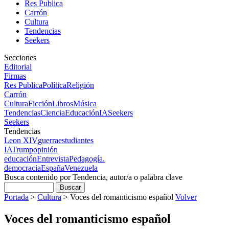
Res Publica
Carrón
Cultura
Tendencias
Seekers
Secciones
Editorial
Firmas
Res Publica
Política
Religión
Carrón
Cultura
Ficción
Libros
Música
Tendencias
Ciencia
Educación
IA
Seekers
Seekers
Tendencias
Leon XIV
guerra
estudiantes
IA
Trump
opinión
educación
Entrevista
Pedagogía.
democracia
España
Venezuela
Busca contenido por Tendencia, autor/a o palabra clave
Portada
>
Cultura
>
Voces del romanticismo español
Volver
Voces del romanticismo español