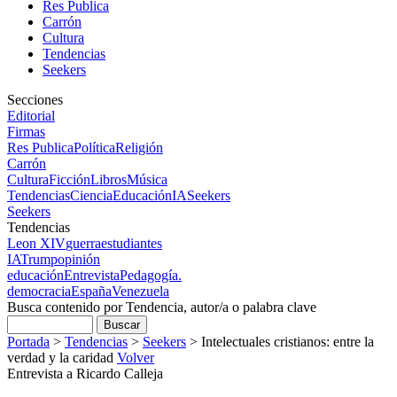
Res Publica
Carrón
Cultura
Tendencias
Seekers
Secciones
Editorial
Firmas
Res Publica
Política
Religión
Carrón
Cultura
Ficción
Libros
Música
Tendencias
Ciencia
Educación
IA
Seekers
Seekers
Tendencias
Leon XIV
guerra
estudiantes
IA
Trump
opinión
educación
Entrevista
Pedagogía.
democracia
España
Venezuela
Busca contenido por Tendencia, autor/a o palabra clave
Portada
>
Tendencias
>
Seekers
>
Intelectuales cristianos: entre la
verdad y la caridad
Volver
Entrevista a Ricardo Calleja