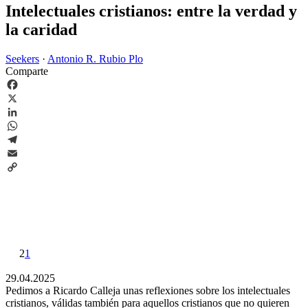
Intelectuales cristianos: entre la verdad y
la caridad
Seekers
·
Antonio R. Rubio Plo
Comparte
Facebook
X
LinkedIn
WhatsApp
Telegram
Email
Copy
Link
2
1
29.04.2025
Pedimos a Ricardo Calleja unas reflexiones sobre los intelectuales
cristianos, válidas también para aquellos cristianos que no quieren