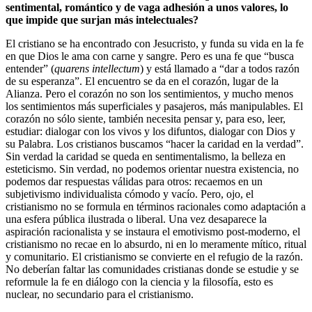
sentimental, romántico y de vaga adhesión a unos valores, lo
que impide que surjan más intelectuales?
El cristiano se ha encontrado con Jesucristo, y funda su vida en la fe
en que Dios le ama con carne y sangre. Pero es una fe que “busca
entender” (
quarens intellectum
) y está llamado a “dar a todos razón
de su esperanza”. El encuentro se da en el corazón, lugar de la
Alianza. Pero el corazón no son los sentimientos, y mucho menos
los sentimientos más superficiales y pasajeros, más manipulables. El
corazón no sólo siente, también necesita pensar y, para eso, leer,
estudiar: dialogar con los vivos y los difuntos, dialogar con Dios y
su Palabra. Los cristianos buscamos “hacer la caridad en la verdad”.
Sin verdad la caridad se queda en sentimentalismo, la belleza en
esteticismo. Sin verdad, no podemos orientar nuestra existencia, no
podemos dar respuestas válidas para otros: recaemos en un
subjetivismo individualista cómodo y vacío. Pero, ojo, el
cristianismo no se formula en términos racionales como adaptación a
una esfera pública ilustrada o liberal. Una vez desaparece la
aspiración racionalista y se instaura el emotivismo post-moderno, el
cristianismo no recae en lo absurdo, ni en lo meramente mítico, ritual
y comunitario. El cristianismo se convierte en el refugio de la razón.
No deberían faltar las comunidades cristianas donde se estudie y se
reformule la fe en diálogo con la ciencia y la filosofía, esto es
nuclear, no secundario para el cristianismo.