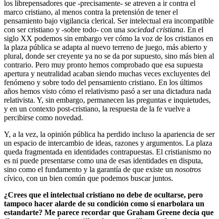
los librepensadores que -precisamente- se atreven a ir contra el
marco cristiano, al menos contra la pretensión de tener el
pensamiento bajo vigilancia clerical. Ser intelectual era incompatible
con ser cristiano y -sobre todo- con una
sociedad cristiana
. En el
siglo XX podemos sin embargo ver cómo la voz de los cristianos en
la plaza pública se adapta al nuevo terreno de juego, más abierto y
plural, donde ser creyente ya no se da por supuesto, sino más bien al
contrario. Pero muy pronto hemos comprobado que esa supuesta
apertura y neutralidad acaban siendo muchas veces excluyentes del
fenómeno y sobre todo del pensamiento cristiano. En los últimos
años hemos visto cómo el relativismo pasó a ser una dictadura nada
relativista. Y, sin embargo, permanecen las preguntas e inquietudes,
y en un contexto post-cristiano, la respuesta de la fe vuelve a
percibirse como novedad.
Y, a la vez, la opinión pública ha perdido incluso la apariencia de ser
un espacio de intercambio de ideas, razones y argumentos. La plaza
queda fragmentada en identidades contrapuestas. El cristianismo no
es ni puede presentarse como una de esas identidades en disputa,
sino como el fundamento y la garantía de que existe un
nosotros
cívico, con un bien común que podemos buscar juntos.
¿Crees que el intelectual cristiano no debe de ocultarse, pero
tampoco hacer alarde de su condición como si enarbolara un
estandarte? Me parece recordar que Graham Greene decía que