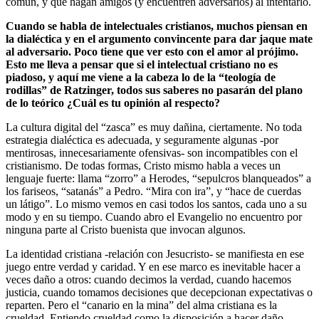
común, y que hagan amigos (y encuentren adversarios) al intentarlo.
Cuando se habla de intelectuales cristianos, muchos piensan en
la dialéctica y en el argumento convincente para dar jaque mate
al adversario. Poco tiene que ver esto con el amor al prójimo.
Esto me lleva a pensar que si el intelectual cristiano no es
piadoso, y aquí me viene a la cabeza lo de la “teología de
rodillas” de Ratzinger, todos sus saberes no pasarán del plano
de lo teórico ¿Cuál es tu opinión al respecto?
La cultura digital del “zasca” es muy dañina, ciertamente. No toda
estrategia dialéctica es adecuada, y seguramente algunas -por
mentirosas, innecesariamente ofensivas- son incompatibles con el
cristianismo. De todas formas, Cristo mismo habla a veces un
lenguaje fuerte: llama “zorro” a Herodes, “sepulcros blanqueados” a
los fariseos, “satanás” a Pedro. “Mira con ira”, y “hace de cuerdas
un látigo”. Lo mismo vemos en casi todos los santos, cada uno a su
modo y en su tiempo. Cuando abro el Evangelio no encuentro por
ninguna parte al Cristo buenista que invocan algunos.
La identidad cristiana -relación con Jesucristo- se manifiesta en ese
juego entre verdad y caridad. Y en ese marco es inevitable hacer a
veces daño a otros: cuando decimos la verdad, cuando hacemos
justicia, cuando tomamos decisiones que decepcionan expectativas o
reparten. Pero el “canario en la mina” del alma cristiana es la
crueldad. Entiendo crueldad como la disposición a hacer daño