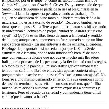
Empezando por el
Evangelio
, como ha sabido ilustrar Enrique
García-Máiquez en su
Gracia de Cristo
. Estoy convencido de que
Santo Tomás de Aquino se partía de la risa al preguntarse en la
Summa
si la embriaguez era pecado, cuando aclaraba que “si
alguien se abstuviera del vino tanto que hiciera mucho daño a la
naturaleza, no estaría exento de pecado”. Recuerdo también esas
rimas que compuso Santa Teresa para que cantaran sus hijas cuando
desinfectaban el convento de piojos: “librad de la
mala gente
este
sayal”. El
Quijote
es un libro lleno de amor a la libertad y sentido
del humor, aunque en su momento no fuera tomado como un libro
serio (precisamente). En una entrevista de los ochenta, al cardenal
Ratzinger le preguntaban si no sería mejor que la Santa Sede
estuviera en Alemania, donde todo funcionaría bien. Y de modo
muy convencido replicaba que no, que es mucho más llevadero
Italia, por la primacía de las personas, y la flexibilidad con las reglas.
No todo es lo que parece. El mismo Ratzinger -tan tímido y tan
temido- en su último libro de entrevistas apenas contesta ninguna
pregunta sin que acabe con un “se ríe” o “suelta una carcajada”. No
tomarse a uno mismo demasiado en serio, ni a sus opiniones como
demasiado terminantes, es señal de un sano realismo, que facilita
mucho las relaciones humanas, siempre expuestas a contrastes y
tensiones. Pero el pecado de seriedad y contundencia tiene difícil
cura. ¿Qué le vamos a hacer?