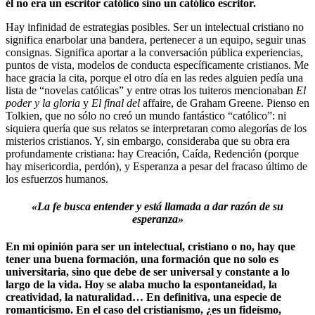
él no era un escritor católico sino un católico escritor.
Hay infinidad de estrategias posibles. Ser un intelectual cristiano no
significa enarbolar una bandera, pertenecer a un equipo, seguir unas
consignas. Significa aportar a la conversación pública experiencias,
puntos de vista, modelos de conducta específicamente cristianos. Me
hace gracia la cita, porque el otro día en las redes alguien pedía una
lista de “novelas católicas” y entre otras los tuiteros mencionaban
El
poder y la gloria
y
El final del
affaire, de Graham Greene. Pienso en
Tolkien, que no sólo no creó un mundo fantástico “católico”: ni
siquiera quería que sus relatos se interpretaran como alegorías de los
misterios cristianos. Y, sin embargo, consideraba que su obra era
profundamente cristiana: hay Creación, Caída, Redención (porque
hay misericordia, perdón), y Esperanza a pesar del fracaso último de
los esfuerzos humanos.
«La fe busca entender y está llamada a dar razón de su
esperanza»
En mi opinión para ser un intelectual, cristiano o no, hay que
tener una buena formación, una formación que no solo es
universitaria, sino que debe de ser universal y constante a lo
largo de la vida. Hoy se alaba mucho la espontaneidad, la
creatividad, la naturalidad… En definitiva, una especie de
romanticismo. En el caso del cristianismo, ¿es un fideísmo,