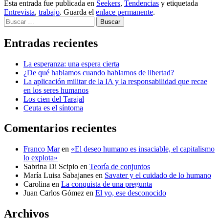
Esta entrada fue publicada en
Seekers
,
Tendencias
y etiquetada
Entrevista
,
trabajo
. Guarda el
enlace permanente
.
Buscar
Entradas recientes
La esperanza: una espera cierta
¿De qué hablamos cuando hablamos de libertad?
La aplicación militar de la IA y la responsabilidad que recae
en los seres humanos
Los cien del Tarajal
Ceuta es el síntoma
Comentarios recientes
Franco Mar
en
«El deseo humano es insaciable, el capitalismo
lo explota»
Sabrina Di Scipio
en
Teoría de conjuntos
María Luisa Sabajanes
en
Savater y el cuidado de lo humano
Carolina
en
La conquista de una pregunta
Juan Carlos Gómez
en
El yo, ese desconocido
Archivos