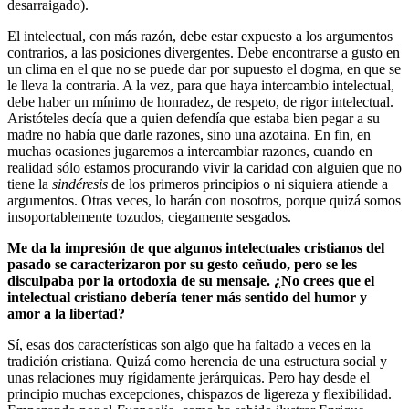
desarraigado).
El intelectual, con más razón, debe estar expuesto a los argumentos
contrarios, a las posiciones divergentes. Debe encontrarse a gusto en
un clima en el que no se puede dar por supuesto el dogma, en que se
le lleva la contraria. A la vez, para que haya intercambio intelectual,
debe haber un mínimo de honradez, de respeto, de rigor intelectual.
Aristóteles decía que a quien defendía que estaba bien pegar a su
madre no había que darle razones, sino una azotaina. En fin, en
muchas ocasiones jugaremos a intercambiar razones, cuando en
realidad sólo estamos procurando vivir la caridad con alguien que no
tiene la
sindéresis
de los primeros principios o ni siquiera atiende a
argumentos. Otras veces, lo harán con nosotros, porque quizá somos
insoportablemente tozudos, ciegamente sesgados.
Me da la impresión de que algunos intelectuales cristianos del
pasado se caracterizaron por su gesto ceñudo, pero se les
disculpaba por la ortodoxia de su mensaje. ¿No crees que el
intelectual cristiano debería tener más sentido del humor y
amor a la libertad?
Sí, esas dos características son algo que ha faltado a veces en la
tradición cristiana. Quizá como herencia de una estructura social y
unas relaciones muy rígidamente jerárquicas. Pero hay desde el
principio muchas excepciones, chispazos de ligereza y flexibilidad.