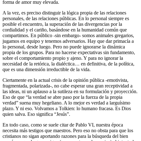
forma de amor muy elevada.
A la vez, es preciso distinguir la lógica propia de las relaciones
personales, de las relaciones públicas. En lo personal siempre es
posible el encuentro, la superación de las divergencias por la
cordialidad y el cariño, basándose en la humanidad común que
compartimos. En público -sin embargo- somos animales gregarios,
jugamos en equipo y tenemos adversarios. Hay que dar primacía a
lo personal, desde luego. Pero no puede ignorarse la dinámica
propia de los grupos. Para no hacerse expectativas sin fundamento,
sobre el comportamiento propio y ajeno. Y para no ignorar la
necesidad de la retórica, la dialéctica… en definitiva, de la política,
que es una dimensión irreductible de la vida.
Ciertamente en la actual crisis de la opinión pública -emotivista,
fragmentada, polarizada-, no cabe esperar una gran receptividad a
las ideas, ni un aplauso a la sutileza en su formulación y proyección.
Eso de que “la verdad se abre paso por la fuerza de la propia
verdad” suena muy hegeliano. A lo mejor es verdad a larguísimo
plazo. Y ni eso. Volvamos a Tolkien: lo humano fracasa. Es Dios
quien salva. Eso significa “Jesús”.
En todo caso, como se suele citar de Pablo VI, nuestra época
necesita más testigos que maestros. Pero eso no obsta para que los
cristianos no sigan aportando razones para la búsqueda del bien