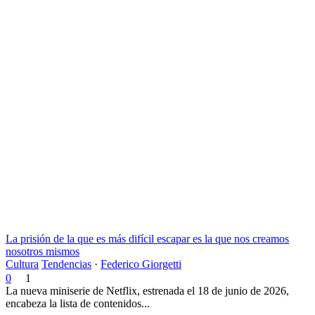
La prisión de la que es más difícil escapar es la que nos creamos
nosotros mismos
Cultura
Tendencias
·
Federico Giorgetti
0
1
La nueva miniserie de Netflix, estrenada el 18 de junio de 2026,
encabeza la lista de contenidos...