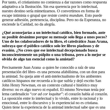
Por tanto, el cristianismo no comienza a dar razones como respuesta
adaptativa a la Ilustración. Sin esa querencia por lo intelectual,
nuestro destino sería mimetizarnos. O convertirnos en forma de
escape intimista o grupal que resiste
contra mundum
. Esto puede
generar adhesión, pertenencia, disciplina. Pero no da Esperanza, no
enciende la Caridad, no da alegría.
¿Qué aconsejarías a un intelectual católico, bien formado, ante
su posible desánimo porque su mensaje solo llega a unos pocos?
Uno de los colaboradores de tu libro, el catedrático Juan Arana,
subraya que el público católico solo lee libros piadosos y de
evasión. ¿No crees que ese intelectual decepcionado busca
inconscientemente un púlpito o una tribuna, pero a lo mejor se
olvida de algo tan esencial como la amistad?
Precisamente Juan Arana -a quien he conocido a raíz de una
presentación del libro- es una persona afabilísima, con un don para
la amistad. Su queja ante el anti-intelectualismo de los ambientes
católicos hispanos me recuerda a lo que sufría y dejó escrito San
John Henry Newman, en un contexto cultural e histórico muy
diverso: no es algo nuevo ni español. El mismo Newman tenía por
lema cardenalicio “
cor ad cor loquitur
”: el corazón habla al corazón.
La oposición entre lo intelectual y lo vivido, entre lo racional y lo
emocional, entre lo discursivo y lo experiencial no es cristiana.
Quien tiene la experiencia de la amistad intelectual sabe que es una