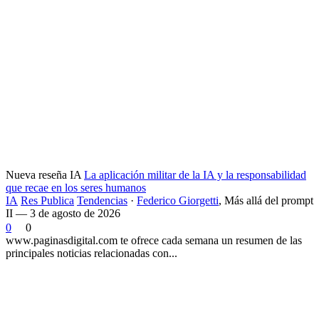
Nueva reseña IA
La aplicación militar de la IA y la responsabilidad
que recae en los seres humanos
IA
Res Publica
Tendencias
·
Federico Giorgetti
,
Más allá del prompt
II — 3 de agosto de 2026
0
0
www.paginasdigital.com te ofrece cada semana un resumen de las
principales noticias relacionadas con...