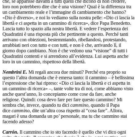
che, se apparisse davanti a tutti quelli che dicono di non credere,
loro non potrebbero dire che è una visione? Qual è la differenza tra
un cambiamento reale e l’immagine di cambiamento che hanno?
«Dio è diverso», e noi lo vediamo sulla nostra pelle: «Dio ci lascia la
libertà e ci aspetta in un cammino di ricerca», dice Papa Benedetto.
Lascia tutto lo spazio alla nostra libertà. E vedere l’esperienza dei
Quadratini è una risposta più che pertinente a questo. Perché tanti
arrivano con obiezioni, bestemmiando, ribellandosi, protestando,
arrabbiati neri con tutto e con tutti, e non è che, arrivando lì, il
giorno dopo cambiano. Non è che vedono una “visione” di tutti i
Quadratini contenti e si arrendono all’evidenza. Lui aspetta anche
loro in un cammino, rispettoso della libertà.
Nembrini E.
Mi regali ancora due minuti? Perché era proprio su
questo l’altra domanda che è emersa tanto: il cammino – è bellissima
l’espressione che hai ripreso: «Dio ci lascia la libertà e ci aspetta in
un cammino di ricerca» –, tante volte tra di noi, come abbiamo visto
anche quest’anno, lo concepiamo come cose da fare, anche
religiose. Quindi: cosa devo fare per fare questo cammino? Mi
sembra che, invece, quando tu dici
cammino
, quando il Papa
dice
cammino
, dite un’altra cosa rispetto al “cosa fare”. Allora,
magari è una domanda un po’ personale, ma tu che cammino stai
facendo adesso?
Carrón.
Il cammino che io sto facendo è quello che vi dico ogni