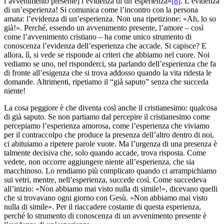
l’avvenimento presente] l’evidenza di un’esperienza»
[8]
. L’evidenza
di un’esperienza! Si comunica come l’incontro con la persona
amata: l’evidenza di un’esperienza. Non una ripetizione: «Ah, lo so
già!». Perché, essendo un avvenimento presente, l’amore – così
come l’avvenimento cristiano – ha come unico strumento di
conoscenza l’evidenza dell’esperienza che accade. Si capisce? E
allora, lì, si vede se risponde ai criteri che abbiamo nel cuore. Noi
vediamo se uno, nel risponderci, sta parlando dell’esperienza che fa
di fronte all’esigenza che si trova addosso quando la vita ridesta le
domande. Altrimenti, ripetiamo il “già saputo” senza che succeda
niente!
La cosa peggiore è che diventa così anche il cristianesimo: qualcosa
di già saputo. Se non partiamo dal percepire il cristianesimo come
percepiamo l’esperienza amorosa, come l’esperienza che viviamo
per il contraccolpo che produce la presenza dell’altro dentro di noi,
ci abituiamo a ripetere parole vuote. Ma l’urgenza di una presenza è
talmente decisiva che, solo quando accade, trova risposta. Come
vedete, non occorre aggiungere niente all’esperienza, che sia
macchinoso. Lo rendiamo più complicato quando ci arrampichiamo
sui vetri, mentre, nell’esperienza, succede così. Come succedeva
all’inizio: «Non abbiamo mai visto nulla di simile!», dicevano quelli
che si trovavano ogni giorno con Gesù. «Non abbiamo mai visto
nulla di simile». Per il riaccadere costante di questa esperienza,
perché lo strumento di conoscenza di un avvenimento presente è