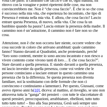
volta che parlo. Il cammino che faccio è che io, ogni mattina, mi
ritrovo con la voragine e potrei ripetermi delle cose, ma non
convincerebbero me. Non è “che cosa faccio”. È che io so che cosa
è successo nella mia vita, che esperienza ho incontrato, che tipo di
Presenza è entrata nella mia vita. E allora, che cosa faccio? Lascio
entrare questa Presenza, di nuovo, nella vita. Che cosa fa un
bambino quando ha paura? Lascia entrare la presenza della madre. Il
cammino non è un’astrazione, il cammino non è fare non so che
cosa.
Attenzione, non è che non occorra fare niente, occorre vedere che
cosa succede in coloro che arrivano arrabbiati: quale cammino
fanno? Stanno davanti ai Quadratini, anche protestando, perché
“loro sono contenti, mentre io sono ancora incastrato e non riesco a
vivere contento come vivono tanti di loro… E che cosa faccio?”.
Stare davanti a quella presenza. E stando davanti a quella presenza,
mi lascio investire da quella presenza, come voi vedete che le
persone cominciano a lasciare entrare in questo cammino una
presenza che fa la differenza. Se questa presenza non diventa
familiare, noi la sostituiamo con delle formule che non ci
convincono e continuiamo a lamentarci. Per questo, Giussani, come
avevo ripreso anni fa
[10]
, diceva: al mattino, al risveglio, se uno non
attraversa tutta la “ganga” dei pensieri – con tutte le sfaccettature di
questi pensieri, preoccupazioni, arrabbiature, ribellioni, tutto tutto
tutto tutto tutto! – fino alla Sua presenza, Gesù sarà sempre uno