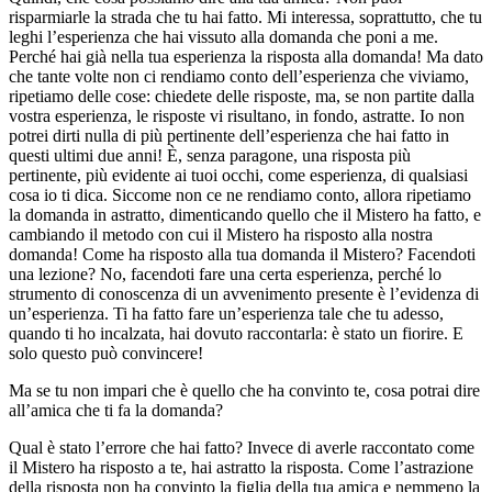
risparmiarle la strada che tu hai fatto. Mi interessa, soprattutto, che tu
leghi l’esperienza che hai vissuto alla domanda che poni a me.
Perché hai già nella tua esperienza la risposta alla domanda! Ma dato
che tante volte non ci rendiamo conto dell’esperienza che viviamo,
ripetiamo delle cose: chiedete delle risposte, ma, se non partite dalla
vostra esperienza, le risposte vi risultano, in fondo, astratte. Io non
potrei dirti nulla di più pertinente dell’esperienza che hai fatto in
questi ultimi due anni! È, senza paragone, una risposta più
pertinente, più evidente ai tuoi occhi, come esperienza, di qualsiasi
cosa io ti dica. Siccome non ce ne rendiamo conto, allora ripetiamo
la domanda in astratto, dimenticando quello che il Mistero ha fatto, e
cambiando il metodo con cui il Mistero ha risposto alla nostra
domanda! Come ha risposto alla tua domanda il Mistero? Facendoti
una lezione? No, facendoti fare una certa esperienza, perché lo
strumento di conoscenza di un avvenimento presente è l’evidenza di
un’esperienza. Ti ha fatto fare un’esperienza tale che tu adesso,
quando ti ho incalzata, hai dovuto raccontarla: è stato un fiorire. E
solo questo può convincere!
Ma se tu non impari che è quello che ha convinto te, cosa potrai dire
all’amica che ti fa la domanda?
Qual è stato l’errore che hai fatto? Invece di averle raccontato come
il Mistero ha risposto a te, hai astratto la risposta. Come l’astrazione
della risposta non ha convinto la figlia della tua amica e nemmeno la