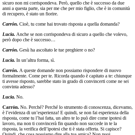
sicuro non mi corrispondeva. Però, quello che è successo da due
anni a questa parte, sia per me che per mio figlio, che è in comunità
di recupero, è stato un fiorire.
Carrón.
Cioè, tu come hai trovato risposta a quella domanda?
Lucia.
Anche se non corrispondeva di sicuro a quello che volevo,
però dopo che è successo…
Carrón.
Gesù ha ascoltato le tue preghiere o no?
Lucia.
In un’altra forma, sì.
Carrón.
A queste domande non possiamo rispondere di nuovo
formalmente. Come per te. Ricorda quando è capitato a te: chiunque
ti avesse risposto, sarebbe stato in grado di convincerti come ne sei
convinta adesso?
Lucia.
No.
Carrón.
No. Perché? Perché lo strumento di conoscenza, dicevamo,
è l’evidenza di un’esperienza! E quindi, se non fai esperienza della
risposta, come tu l’hai fatta, un altro te lo può dire come ipotesi di
lavoro, ma non ti convincerà fin quando non succede in te la
risposta, la verifica dell’ipotesi che ti è stata offerta. Si capisce?
Quindi, che cosa possiamo dire alla tua amica? Non puoi