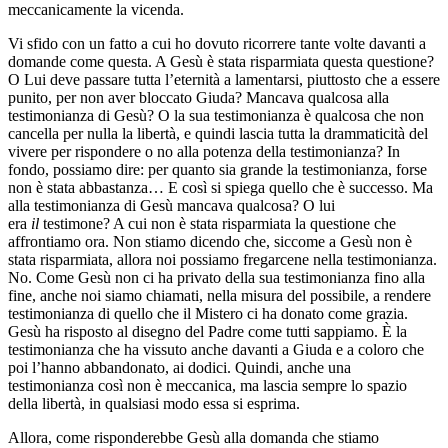
meccanicamente la vicenda.
Vi sfido con un fatto a cui ho dovuto ricorrere tante volte davanti a
domande come questa. A Gesù è stata risparmiata questa questione?
O Lui deve passare tutta l’eternità a lamentarsi, piuttosto che a essere
punito, per non aver bloccato Giuda? Mancava qualcosa alla
testimonianza di Gesù? O la sua testimonianza è qualcosa che non
cancella per nulla la libertà, e quindi lascia tutta la drammaticità del
vivere per rispondere o no alla potenza della testimonianza? In
fondo, possiamo dire: per quanto sia grande la testimonianza, forse
non è stata abbastanza… E così si spiega quello che è successo. Ma
alla testimonianza di Gesù mancava qualcosa? O lui
era
il
testimone? A cui non è stata risparmiata la questione che
affrontiamo ora. Non stiamo dicendo che, siccome a Gesù non è
stata risparmiata, allora noi possiamo fregarcene nella testimonianza.
No. Come Gesù non ci ha privato della sua testimonianza fino alla
fine, anche noi siamo chiamati, nella misura del possibile, a rendere
testimonianza di quello che il Mistero ci ha donato come grazia.
Gesù ha risposto al disegno del Padre come tutti sappiamo. È la
testimonianza che ha vissuto anche davanti a Giuda e a coloro che
poi l’hanno abbandonato, ai dodici. Quindi, anche una
testimonianza così non è meccanica, ma lascia sempre lo spazio
della libertà, in qualsiasi modo essa si esprima.
Allora, come risponderebbe Gesù alla domanda che stiamo