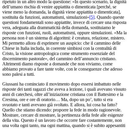
ripetuto in un altro modo la questione: «In questo scenario, la dignità
dell’umano rischia di venire appiattita o dimenticata [perché, se
viene meno la domanda, la dignità viene appiattita o dimenticata],
sostituita da funzioni, automatismi, simulazioni»
[5]
. Quando queste
questioni fondamentali sono appiattite, invece di cercare una risposta
vera, adeguata alla drammaticità della domanda, sostituiamo le
risposte con funzioni, ruoli, automatismi, oppure simulazioni. «Ma la
persona non è un sistema di algoritmi: è creatura, relazione, mistero.
Mi permetto allora di esprimere un auspicio: che il cammino delle
Chiese in Italia includa, in coerente simbiosi con la centralità di
Cristo, la visione antropologica come strumento essenziale del
discernimento pastorale», del cammino dell’annuncio cristiano.
Altrimenti diamo risposte a domande che non viviamo, come
abbiamo provato a fare tante volte, con le conseguenze che adesso
sono palesi a tutti.
Giussani ha cominciato il movimento dopo essersi imbattuto nelle
risposte dei tanti ragazzi che aveva a lezione, i quali avevano vissuto
anni di catechesi, oltre all’iniziazione cristiana con il Battesimo e la
Cresima, ore e ore di oratorio… Ma, dopo un po’, tutto si era
svuotato e tanti avevano già svoltato. E allora, lui cosa ha fatto?
Quello che stiamo dicendo: proporre la fede in modo ragionevole.
Mostrare, cercare di mostrare, la pertinenza della fede alle esigenze
della vita. Questo è un lavoro che occorre fare costantemente, non
una volta ogni tanto, ma ogni mattina, quando si è subito appesantiti