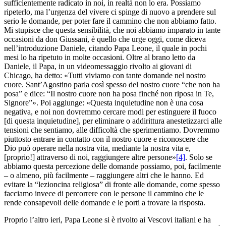
sufficientemente radicato in noi, in realtà non lo era. Possiamo
ripeterlo, ma l’urgenza del vivere ci spinge di nuovo a prendere sul
serio le domande, per poter fare il cammino che non abbiamo fatto.
Mi stupisce che questa sensibilità, che noi abbiamo imparato in tante
occasioni da don Giussani, è quello che urge oggi, come diceva
nell’introduzione Daniele, citando Papa Leone, il quale in pochi
mesi lo ha ripetuto in molte occasioni. Oltre al brano letto da
Daniele, il Papa, in un videomessaggio rivolto ai giovani di
Chicago, ha detto: «Tutti viviamo con tante domande nel nostro
cuore. Sant’Agostino parla così spesso del nostro cuore “che non ha
posa” e dice: “Il nostro cuore non ha posa finché non riposa in Te,
Signore”». Poi aggiunge: «Questa inquietudine non è una cosa
negativa, e noi non dovremmo cercare modi per estinguere il fuoco
[di questa inquietudine], per eliminare o addirittura anestetizzarci alle
tensioni che sentiamo, alle difficoltà che sperimentiamo. Dovremmo
piuttosto entrare in contatto con il nostro cuore e riconoscere che
Dio può operare nella nostra vita, mediante la nostra vita e,
[proprio!] attraverso di noi, raggiungere altre persone»
[4]
. Solo se
abbiamo questa percezione delle domande possiamo, poi, facilmente
– o almeno, più facilmente – raggiungere altri che le hanno. Ed
evitare la “lezioncina religiosa” di fronte alle domande, come spesso
facciamo invece di percorrere con le persone il cammino che le
rende consapevoli delle domande e le porti a trovare la risposta.
Proprio l’altro ieri, Papa Leone si è rivolto ai Vescovi italiani e ha