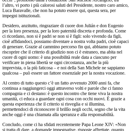
l’altro, vi porto i più calorosi saluti del Presidente, nostro caro amico,
Luca Baravalle, che non ha potuto essere qui, questa sera, per
impegni istituzionali.
Desidero, anzitutto, ringraziare di cuore don Julián e don Eugenio
per la loro presenza, per la loro paternità discreta e profonda. Come
ci ricordano, non si è padri se non si è figli: solo vivendo da figli,
cioè affidandoci, possiamo diventare a nostra volta padri, cioè capaci
di generare. Grazie al cammino percorso fin qui, abbiamo potuto
riscoprire che il criterio di giudizio non ci è estraneo, ma abita nel
cuore di ogni uomo: è una possibilità reale data a ciascuno per
verificare in piena libertà se ogni circostanza, anche la più
imprevista, o la più faticosa – e noi della San Michele ne sappiamo
qualcosa – può essere un fattore essenziale per la nostra vocazione.
Al centro di tutto questo c’è un fatto avvenuto 2000 anni fa, che
continua a raggiungerci oggi attraverso volti e parole che ci fanno
compagnia e ci destano: è questo incontro che tiene viva la nostra
umanità, ci educa a guardare ogni cosa con occhi nuovi. È grazie a
questa esperienza che il criterio si risveglia e si illumina,
permettendoci di riconoscere il brillìo negli occhi, segno che la vita
anche oggi è una chiamata alla speranza e alla responsabilità.
Concludo, come ci ha sfidati recentemente Papa Leone XIV: «Non
si tratta di dare, a domande impegnative, risposte affrettate, quanto