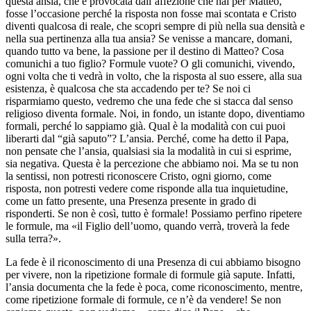
questa ansia, che è provocata dall’affezione che hai per Matteo,
fosse l’occasione perché la risposta non fosse mai scontata e Cristo
diventi qualcosa di reale, che scopri sempre di più nella sua densità e
nella sua pertinenza alla tua ansia? Se venisse a mancare, domani,
quando tutto va bene, la passione per il destino di Matteo? Cosa
comunichi a tuo figlio? Formule vuote? O gli comunichi, vivendo,
ogni volta che ti vedrà in volto, che la risposta al suo essere, alla sua
esistenza, è qualcosa che sta accadendo per te? Se noi ci
risparmiamo questo, vedremo che una fede che si stacca dal senso
religioso diventa formale. Noi, in fondo, un istante dopo, diventiamo
formali, perché lo sappiamo già. Qual è la modalità con cui puoi
liberarti dal “già saputo”? L’ansia. Perché, come ha detto il Papa,
non pensate che l’ansia, qualsiasi sia la modalità in cui si esprime,
sia negativa. Questa è la percezione che abbiamo noi. Ma se tu non
la sentissi, non potresti riconoscere Cristo, ogni giorno, come
risposta, non potresti vedere come risponde alla tua inquietudine,
come un fatto presente, una Presenza presente in grado di
risponderti. Se non è così, tutto è formale! Possiamo perfino ripetere
le formule, ma «il Figlio dell’uomo, quando verrà, troverà la fede
sulla terra?».
La fede è il riconoscimento di una Presenza di cui abbiamo bisogno
per vivere, non la ripetizione formale di formule già sapute. Infatti,
l’ansia documenta che la fede è poca, come riconoscimento, mentre,
come ripetizione formale di formule, ce n’è da vendere! Se non