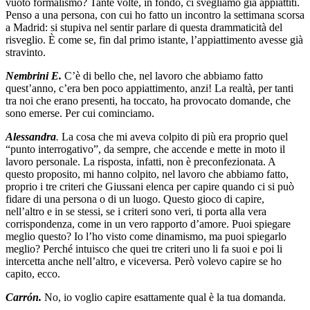
vuoto formalismo? Tante volte, in fondo, ci svegliamo già appiattiti.
Penso a una persona, con cui ho fatto un incontro la settimana scorsa
a Madrid: si stupiva nel sentir parlare di questa drammaticità del
risveglio. È come se, fin dal primo istante, l’appiattimento avesse già
stravinto.
Nembrini E.
C’è di bello che, nel lavoro che abbiamo fatto
quest’anno, c’era ben poco appiattimento, anzi! La realtà, per tanti
tra noi che erano presenti, ha toccato, ha provocato domande, che
sono emerse. Per cui cominciamo.
Alessandra
.
La cosa che mi aveva colpito di più era proprio quel
“punto interrogativo”, da sempre, che accende e mette in moto il
lavoro personale. La risposta, infatti, non è preconfezionata. A
questo proposito, mi hanno colpito, nel lavoro che abbiamo fatto,
proprio i tre criteri che Giussani elenca per capire quando ci si può
fidare di una persona o di un luogo. Questo gioco di capire,
nell’altro e in se stessi, se i criteri sono veri, ti porta alla vera
corrispondenza, come in un vero rapporto d’amore. Puoi spiegare
meglio questo? Io l’ho visto come dinamismo, ma puoi spiegarlo
meglio? Perché intuisco che quei tre criteri uno li fa suoi e poi li
intercetta anche nell’altro, e viceversa. Però volevo capire se ho
capito, ecco.
Carrón.
No, io voglio capire esattamente qual è la tua domanda.