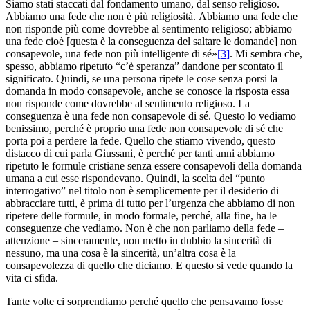
Siamo stati staccati dal fondamento umano, dal senso religioso.
Abbiamo una fede che non è più religiosità. Abbiamo una fede che
non risponde più come dovrebbe al sentimento religioso; abbiamo
una fede cioè [questa è la conseguenza del saltare le domande] non
consapevole, una fede non più intelligente di sé»
[3]
. Mi sembra che,
spesso, abbiamo ripetuto “c’è speranza” dandone per scontato il
significato. Quindi, se una persona ripete le cose senza porsi la
domanda in modo consapevole, anche se conosce la risposta essa
non risponde come dovrebbe al sentimento religioso. La
conseguenza è una fede non consapevole di sé. Questo lo vediamo
benissimo, perché è proprio una fede non consapevole di sé che
porta poi a perdere la fede. Quello che stiamo vivendo, questo
distacco di cui parla Giussani, è perché per tanti anni abbiamo
ripetuto le formule cristiane senza essere consapevoli della domanda
umana a cui esse rispondevano. Quindi, la scelta del “punto
interrogativo” nel titolo non è semplicemente per il desiderio di
abbracciare tutti, è prima di tutto per l’urgenza che abbiamo di non
ripetere delle formule, in modo formale, perché, alla fine, ha le
conseguenze che vediamo. Non è che non parliamo della fede –
attenzione – sinceramente, non metto in dubbio la sincerità di
nessuno, ma una cosa è la sincerità, un’altra cosa è la
consapevolezza di quello che diciamo. E questo si vede quando la
vita ci sfida.
Tante volte ci sorprendiamo perché quello che pensavamo fosse