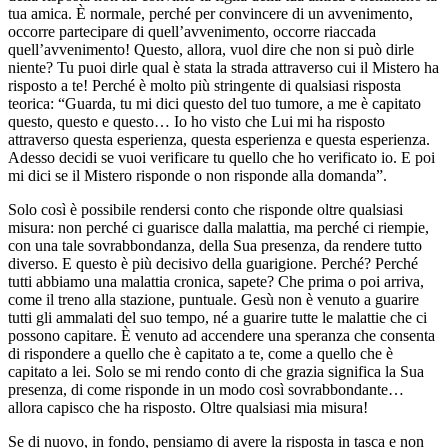
tua amica. È normale, perché per convincere di un avvenimento,
occorre partecipare di quell’avvenimento, occorre riaccada
quell’avvenimento! Questo, allora, vuol dire che non si può dirle
niente? Tu puoi dirle qual è stata la strada attraverso cui il Mistero ha
risposto a te! Perché è molto più stringente di qualsiasi risposta
teorica: “Guarda, tu mi dici questo del tuo tumore, a me è capitato
questo, questo e questo… Io ho visto che Lui mi ha risposto
attraverso questa esperienza, questa esperienza e questa esperienza.
Adesso decidi se vuoi verificare tu quello che ho verificato io. E poi
mi dici se il Mistero risponde o non risponde alla domanda”.
Solo così è possibile rendersi conto che risponde oltre qualsiasi
misura: non perché ci guarisce dalla malattia, ma perché ci riempie,
con una tale sovrabbondanza, della Sua presenza, da rendere tutto
diverso. E questo è più decisivo della guarigione. Perché? Perché
tutti abbiamo una malattia cronica, sapete? Che prima o poi arriva,
come il treno alla stazione, puntuale. Gesù non è venuto a guarire
tutti gli ammalati del suo tempo, né a guarire tutte le malattie che ci
possono capitare. È venuto ad accendere una speranza che consenta
di rispondere a quello che è capitato a te, come a quello che è
capitato a lei. Solo se mi rendo conto di che grazia significa la Sua
presenza, di come risponde in un modo così sovrabbondante…
allora capisco che ha risposto. Oltre qualsiasi mia misura!
Se di nuovo, in fondo, pensiamo di avere la risposta in tasca e non