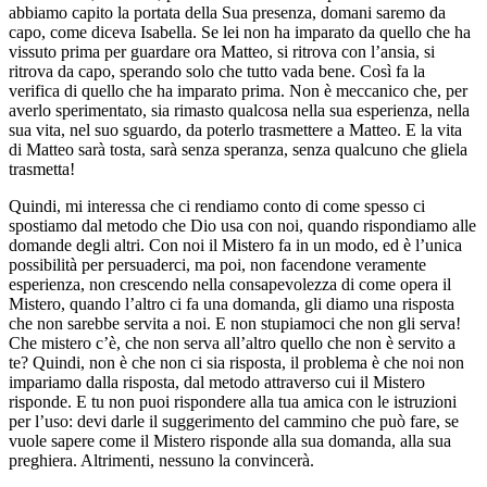
abbiamo capito la portata della Sua presenza, domani saremo da
capo, come diceva Isabella. Se lei non ha imparato da quello che ha
vissuto prima per guardare ora Matteo, si ritrova con l’ansia, si
ritrova da capo, sperando solo che tutto vada bene. Così fa la
verifica di quello che ha imparato prima. Non è meccanico che, per
averlo sperimentato, sia rimasto qualcosa nella sua esperienza, nella
sua vita, nel suo sguardo, da poterlo trasmettere a Matteo. E la vita
di Matteo sarà tosta, sarà senza speranza, senza qualcuno che gliela
trasmetta!
Quindi, mi interessa che ci rendiamo conto di come spesso ci
spostiamo dal metodo che Dio usa con noi, quando rispondiamo alle
domande degli altri. Con noi il Mistero fa in un modo, ed è l’unica
possibilità per persuaderci, ma poi, non facendone veramente
esperienza, non crescendo nella consapevolezza di come opera il
Mistero, quando l’altro ci fa una domanda, gli diamo una risposta
che non sarebbe servita a noi. E non stupiamoci che non gli serva!
Che mistero c’è, che non serva all’altro quello che non è servito a
te? Quindi, non è che non ci sia risposta, il problema è che noi non
impariamo dalla risposta, dal metodo attraverso cui il Mistero
risponde. E tu non puoi rispondere alla tua amica con le istruzioni
per l’uso: devi darle il suggerimento del cammino che può fare, se
vuole sapere come il Mistero risponde alla sua domanda, alla sua
preghiera. Altrimenti, nessuno la convincerà.