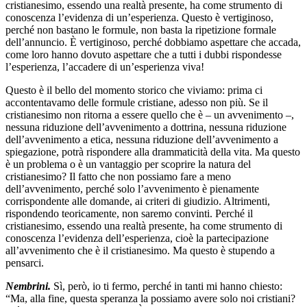
cristianesimo, essendo una realtà presente, ha come strumento di
conoscenza l’evidenza di un’esperienza. Questo è vertiginoso,
perché non bastano le formule, non basta la ripetizione formale
dell’annuncio. È vertiginoso, perché dobbiamo aspettare che accada,
come loro hanno dovuto aspettare che a tutti i dubbi rispondesse
l’esperienza, l’accadere di un’esperienza viva!
Questo è il bello del momento storico che viviamo: prima ci
accontentavamo delle formule cristiane, adesso non più. Se il
cristianesimo non ritorna a essere quello che è – un avvenimento –,
nessuna riduzione dell’avvenimento a dottrina, nessuna riduzione
dell’avvenimento a etica, nessuna riduzione dell’avvenimento a
spiegazione, potrà rispondere alla drammaticità della vita. Ma questo
è un problema o è un vantaggio per scoprire la natura del
cristianesimo? Il fatto che non possiamo fare a meno
dell’avvenimento, perché solo l’avvenimento è pienamente
corrispondente alle domande, ai criteri di giudizio. Altrimenti,
rispondendo teoricamente, non saremo convinti. Perché il
cristianesimo, essendo una realtà presente, ha come strumento di
conoscenza l’evidenza dell’esperienza, cioè la partecipazione
all’avvenimento che è il cristianesimo. Ma questo è stupendo a
pensarci.
Nembrini.
Sì, però, io ti fermo, perché in tanti mi hanno chiesto:
“Ma, alla fine, questa speranza la possiamo avere solo noi cristiani?