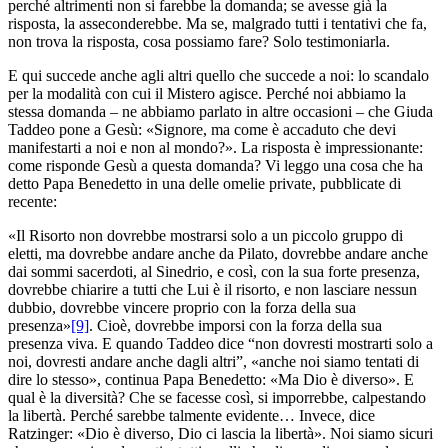
perché altrimenti non si farebbe la domanda; se avesse già la
risposta, la asseconderebbe. Ma se, malgrado tutti i tentativi che fa,
non trova la risposta, cosa possiamo fare? Solo testimoniarla.
E qui succede anche agli altri quello che succede a noi: lo scandalo
per la modalità con cui il Mistero agisce. Perché noi abbiamo la
stessa domanda – ne abbiamo parlato in altre occasioni – che Giuda
Taddeo pone a Gesù: «Signore, ma come è accaduto che devi
manifestarti a noi e non al mondo?». La risposta è impressionante:
come risponde Gesù a questa domanda? Vi leggo una cosa che ha
detto Papa Benedetto in una delle omelie private, pubblicate di
recente:
«Il Risorto non dovrebbe mostrarsi solo a un piccolo gruppo di
eletti, ma dovrebbe andare anche da Pilato, dovrebbe andare anche
dai sommi sacerdoti, al Sinedrio, e così, con la sua forte presenza,
dovrebbe chiarire a tutti che Lui è il risorto, e non lasciare nessun
dubbio, dovrebbe vincere proprio con la forza della sua
presenza»
[9]
. Cioè, dovrebbe imporsi con la forza della sua
presenza viva. E quando Taddeo dice “non dovresti mostrarti solo a
noi, dovresti andare anche dagli altri”, «anche noi siamo tentati di
dire lo stesso», continua Papa Benedetto: «Ma Dio è diverso». E
qual è la diversità? Che se facesse così, si imporrebbe, calpestando
la libertà. Perché sarebbe talmente evidente… Invece, dice
Ratzinger: «Dio è diverso, Dio ci lascia la libertà». Noi siamo sicuri