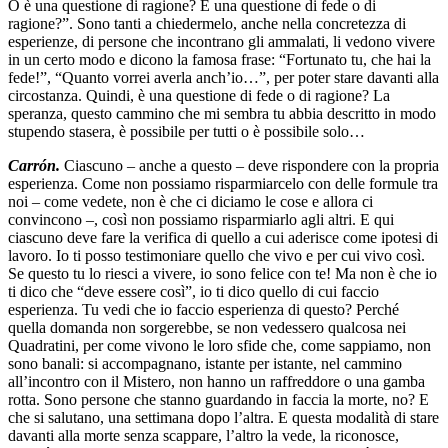
O è una questione di ragione? È una questione di fede o di
ragione?”. Sono tanti a chiedermelo, anche nella concretezza di
esperienze, di persone che incontrano gli ammalati, li vedono vivere
in un certo modo e dicono la famosa frase: “Fortunato tu, che hai la
fede!”, “Quanto vorrei averla anch’io…”, per poter stare davanti alla
circostanza. Quindi, è una questione di fede o di ragione? La
speranza, questo cammino che mi sembra tu abbia descritto in modo
stupendo stasera, è possibile per tutti o è possibile solo…
Carrón.
Ciascuno – anche a questo – deve rispondere con la propria
esperienza. Come non possiamo risparmiarcelo con delle formule tra
noi – come vedete, non è che ci diciamo le cose e allora ci
convincono –, così non possiamo risparmiarlo agli altri. E qui
ciascuno deve fare la verifica di quello a cui aderisce come ipotesi di
lavoro. Io ti posso testimoniare quello che vivo e per cui vivo così.
Se questo tu lo riesci a vivere, io sono felice con te! Ma non è che io
ti dico che “deve essere così”, io ti dico quello di cui faccio
esperienza. Tu vedi che io faccio esperienza di questo? Perché
quella domanda non sorgerebbe, se non vedessero qualcosa nei
Quadratini, per come vivono le loro sfide che, come sappiamo, non
sono banali: si accompagnano, istante per istante, nel cammino
all’incontro con il Mistero, non hanno un raffreddore o una gamba
rotta. Sono persone che stanno guardando in faccia la morte, no? E
che si salutano, una settimana dopo l’altra. E questa modalità di stare
davanti alla morte senza scappare, l’altro la vede, la riconosce,