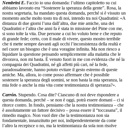
Nembrini E
.
Faccio io una domanda: l’ultimo capitoletto su cui
abbiamo lavorato era “Sostenere la speranza della gente”. Rosa, la
nostra segretaria, ha mandato questa domanda, perché si è vissuto un
momento anche molto tosto tra di noi, intendo tra noi Quadratini: «A
distanza di due giorni l’una dall’altra, due mie amiche, una dei
Quadratini e l’altra che anni fa è stata in missione del Pime con me,
si sono tolte la vita. Due persone a cui ho voluto bene e che reputo
di grande fede; certo, con il male di vivere, questo mostro terribile
che ti mette sempre davanti agli occhi l’inconsistenza della realtà e
nel cuore un bisogno che è una voragine infinita. Ma non riesco a
liquidare la questione pensando semplicemente alla malattia che le
divorava, non mi basta. È venuto fuori in me con evidenza che né la
compagnia dei Quadratini, né gli affetti più cari, né la fede,
paradossalmente, hanno potuto evitare il gesto estremo di queste
amiche. Ma, allora, io come posso affermare che è possibile
sostenere la speranza degli uomini, se non basta la mia speranza, la
mia fede o anche la mia vita come testimonianza di speranza?».
Carrón.
Stupendo. Cosa dite? Ciascuno di noi deve rispondere a
questa domanda, perché – se non è oggi, potrà essere domani – ci si
ritorce contro. In fondo, pensiamo che la nostra testimonianza – che
è assolutamente un fattore decisivo – possa essere il “toccasana”, il
rimedio magico. Non vuol dire che la testimonianza non sia
fondamentale, innanzitutto per noi, indipendentemente da come
l’altro la recepisce o no, ma la testimonianza da sola non risolve