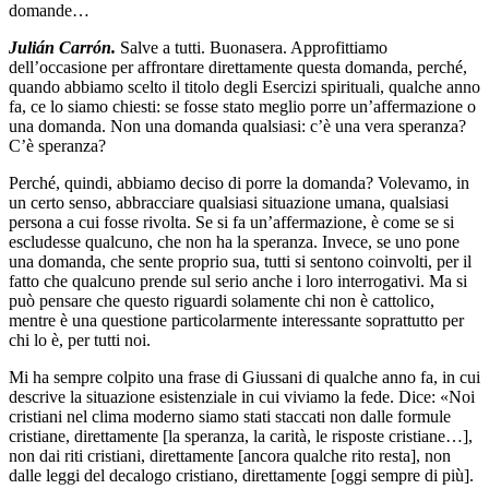
domande…
Julián Carrón.
Salve a tutti. Buonasera. Approfittiamo
dell’occasione per affrontare direttamente questa domanda, perché,
quando abbiamo scelto il titolo degli Esercizi spirituali, qualche anno
fa, ce lo siamo chiesti: se fosse stato meglio porre un’affermazione o
una domanda. Non una domanda qualsiasi: c’è una vera speranza?
C’è speranza?
Perché, quindi, abbiamo deciso di porre la domanda? Volevamo, in
un certo senso, abbracciare qualsiasi situazione umana, qualsiasi
persona a cui fosse rivolta. Se si fa un’affermazione, è come se si
escludesse qualcuno, che non ha la speranza. Invece, se uno pone
una domanda, che sente proprio sua, tutti si sentono coinvolti, per il
fatto che qualcuno prende sul serio anche i loro interrogativi. Ma si
può pensare che questo riguardi solamente chi non è cattolico,
mentre è una questione particolarmente interessante soprattutto per
chi lo è, per tutti noi.
Mi ha sempre colpito una frase di Giussani di qualche anno fa, in cui
descrive la situazione esistenziale in cui viviamo la fede. Dice: «Noi
cristiani nel clima moderno siamo stati staccati non dalle formule
cristiane, direttamente [la speranza, la carità, le risposte cristiane…],
non dai riti cristiani, direttamente [ancora qualche rito resta], non
dalle leggi del decalogo cristiano, direttamente [oggi sempre di più].