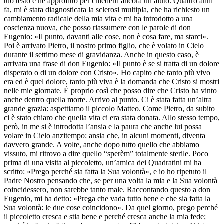
tuo testo e ne approfitto per chiederti ancora un aiuto. Quattro anni
fa, mi è stata diagnosticata la sclerosi multipla, che ha richiesto un
cambiamento radicale della mia vita e mi ha introdotto a una
coscienza nuova, che posso riassumere con le parole di don
Eugenio: «Il punto, davanti alle cose, non è cosa fare, ma starci».
Poi è arrivato Pietro, il nostro primo figlio, che è volato in Cielo
durante il settimo mese di gravidanza. Anche in questo caso, è
arrivata una frase di don Eugenio: «Il punto è se si tratta di un dolore
disperato o di un dolore con Cristo». Ho capito che tanto più vivo
era ed è quel dolore, tanto più viva è la domanda che Cristo si mostri
nelle mie giornate. È proprio così che posso dire che Cristo ha vinto
anche dentro quella morte. Arrivo al punto. Ci è stata fatta un’altra
grande grazia: aspettiamo il piccolo Matteo. Come Pietro, da subito
ci è stato chiaro che quella vita ci era stata donata. Allo stesso tempo,
però, in me si è introdotta l’ansia e la paura che anche lui possa
volare in Cielo anzitempo: ansia che, in alcuni momenti, diventa
davvero grande. A volte, anche dopo tutto quello che abbiamo
vissuto, mi ritrovo a dire quello “sperèm”
totalmente sterile. Poco
prima di una visita al piccoletto, un’amica dei Quadratini mi ha
scritto: «Prego perché sia fatta la Sua volontà», e io ho ripetuto il
Padre Nostro pensando che, se per una volta la mia e la Sua volontà
coincidessero, non sarebbe tanto male. Raccontando questo a don
Eugenio, mi ha detto: «Prega che vada tutto bene e che sia fatta la
Sua volontà: le due cose coincidono». Da quel giorno, prego perché
il piccoletto cresca e stia bene e perché cresca anche la mia fede;