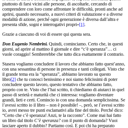
piuttosto di farsi vicini alle persone, di ascoltarle, cercando di
comprendere con loro come affrontare le difficoltà, pronti anche ad
aprirsi, quando necessario, a nuovi criteri di valutazione e a diverse
modalità di azione, perché ogni generazione è diversa dall’altra e
presenta sfide, sogni e interrogativi propri»
[1]
.
Grazie a ciascuno di voi di essere qui questa sera.
Don Eugenio Nembrini.
Quindi, cominciamo. Certo che, in questi
giorni, ad aprire al mattino il giornale e dire “c’è speranza”… ci
vuole coraggio! Sembrerebbe che tutto dica esattamente il contrario.
Stasera vogliamo concludere il lavoro che abbiamo fatto quest’anno,
con una sessantina di persone in presenza e tanti collegati. Visto che
il grande tema era la “speranza”, abbiamo lavorato su questo
libro
[2]
che tu conosci benissimo e noi siamo felicissimi di poter
concludere questo lavoro, questo tentativo che abbiamo fatto,
proprio con te. Visto che l’hai scritto, ti chiediamo di aiutarci in quel
passo di serietà e maturità che ci interessa: vogliamo diventare
grandi, lieti e certi. Comincio io con una domanda semplicissima. Se
l’avessi scritto io il libro – non è possibile! –, però, se l’avessi scritto
io, avrei messo tre punti esclamativi alla fine del titolo. Perché dico:
“Certo che c’è speranza! Anzi, te la racconto”. Come mai hai fatto
un libro dal titolo
C’è speranza?
con il punto di domanda? Vuoi
lasciare aperto il dubbio? Partiamo così. E poi chi ha preparato