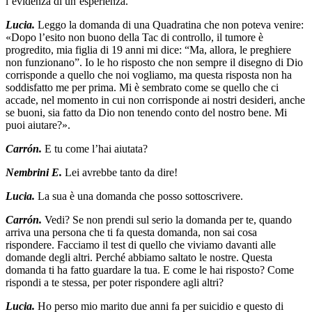
l’evidenza di un’esperienza.
Lucia.
Leggo la domanda di una Quadratina che non poteva venire:
«Dopo l’esito non buono della Tac di controllo, il tumore è
progredito, mia figlia di 19 anni mi dice: “Ma, allora, le preghiere
non funzionano”. Io le ho risposto che non sempre il disegno di Dio
corrisponde a quello che noi vogliamo, ma questa risposta non ha
soddisfatto me per prima. Mi è sembrato come se quello che ci
accade, nel momento in cui non corrisponde ai nostri desideri, anche
se buoni, sia fatto da Dio non tenendo conto del nostro bene. Mi
puoi aiutare?».
Carrón.
E tu come l’hai aiutata?
Nembrini E.
Lei avrebbe tanto da dire!
Lucia.
La sua è una domanda che posso sottoscrivere.
Carrón.
Vedi? Se non prendi sul serio la domanda per te, quando
arriva una persona che ti fa questa domanda, non sai cosa
rispondere. Facciamo il test di quello che viviamo davanti alle
domande degli altri. Perché abbiamo saltato le nostre. Questa
domanda ti ha fatto guardare la tua. E come le hai risposto? Come
rispondi a te stessa, per poter rispondere agli altri?
Lucia.
Ho perso mio marito due anni fa per suicidio e questo di