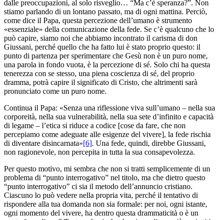
dalle preoccupazioni, al solo risveglio… “Ma c’è speranza?”. Non
stiamo parlando di un lontano passato, ma di ogni mattina. Perciò,
come dice il Papa, questa percezione dell’umano è strumento
«essenziale» della comunicazione della fede. Se c’è qualcuno che lo
può capire, siamo noi che abbiamo incontrato il carisma di don
Giussani, perché quello che ha fatto lui è stato proprio questo: il
punto di partenza per sperimentare che Gesù non è un puro nome,
una parola in fondo vuota, è la percezione di sé. Solo chi ha questa
tenerezza con se stesso, una piena coscienza di sé, del proprio
dramma, potrà capire il significato di Cristo, che altrimenti sarà
pronunciato come un puro nome.
Continua il Papa: «Senza una riflessione viva sull’umano – nella sua
corporeità, nella sua vulnerabilità, nella sua sete d’infinito e capacità
di legame – l’etica si riduce a codice [cose da fare, che non
percepiamo come adeguate alle esigenze del vivere], la fede rischia
di diventare disincarnata»
[6]
. Una fede, quindi, direbbe Giussani,
non ragionevole, non percepita in tutta la sua consapevolezza.
Per questo motivo, mi sembra che non si tratti semplicemente di un
problema di “punto interrogativo” nel titolo, ma che dietro questo
“punto interrogativo” ci sia il metodo dell’annuncio cristiano.
Ciascuno lo può vedere nella propria vita, perché il tentativo di
rispondere alla tua domanda non sia formale: per noi, ogni istante,
ogni momento del vivere, ha dentro questa drammaticità o è un