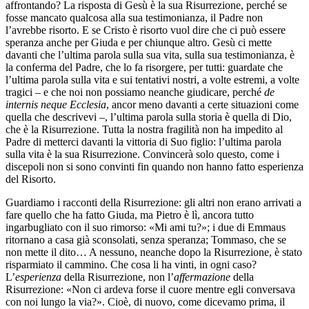
affrontando? La risposta di Gesù è la sua Risurrezione, perché se
fosse mancato qualcosa alla sua testimonianza, il Padre non
l’avrebbe risorto. E se Cristo è risorto vuol dire che ci può essere
speranza anche per Giuda e per chiunque altro. Gesù ci mette
davanti che l’ultima parola sulla sua vita, sulla sua testimonianza, è
la conferma del Padre, che lo fa risorgere, per tutti: guardate che
l’ultima parola sulla vita e sui tentativi nostri, a volte estremi, a volte
tragici – e che noi non possiamo neanche giudicare, perché
de
internis neque Ecclesia
, ancor meno davanti a certe situazioni come
quella che descrivevi –, l’ultima parola sulla storia è quella di Dio,
che è la Risurrezione. Tutta la nostra fragilità non ha impedito al
Padre di metterci davanti la vittoria di Suo figlio: l’ultima parola
sulla vita è la sua Risurrezione. Convincerà solo questo, come i
discepoli non si sono convinti fin quando non hanno fatto esperienza
del Risorto.
Guardiamo i racconti della Risurrezione: gli altri non erano arrivati a
fare quello che ha fatto Giuda, ma Pietro è lì, ancora tutto
ingarbugliato con il suo rimorso: «Mi ami tu?»; i due di Emmaus
ritornano a casa già sconsolati, senza speranza; Tommaso, che se
non mette il dito… A nessuno, neanche dopo la Risurrezione, è stato
risparmiato il cammino. Che cosa li ha vinti, in ogni caso?
L’
esperienza
della Risurrezione, non l’
affermazione
della
Risurrezione: «Non ci ardeva forse il cuore mentre egli conversava
con noi lungo la via?». Cioè, di nuovo, come dicevamo prima, il