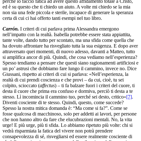
perché io faccio fatica ad avere questo affidamento totale a Cristo,
ed è su questo che ti chiedo un aiuto. A volte mi chiedo se la mia
non sia una fede piccola e sterile, incapace di generare la speranza
certa di cui ci hai offerto tanti esempi nel tuo libro.
Carrón.
I criteri di cui parlava prima Alessandra emergono
nell’impatto con la realtà. Isabella potrebbe essere stata appiattita,
tante volte, dando tutto per scontato, ma una sfida come quella che
ha dovuto affrontare ha risvegliato tutta la sua esigenza. E dopo aver
attraversato quei momenti, di nuovo adesso, davanti a Matteo, tutto
si amplifica ancor di più. Quindi, che cosa vediamo nell’esperienza?
Spesso tendiamo a pensare che questi siano ragionamenti artificiosi e
un po’ astrusi che dobbiamo fare lungo il cammino, invece no. Dice
Giussani, rispetto ai criteri di cui si parlava: «Nell’esperienza, la
realtà di cui prendi coscienza e che provi – da cui, cioè, tu sei
colpito, scioccato (
affectus
) – ti fa balzare fuori i criteri del cuore, ti
desta il cuore che prima era confuso e dormiva, perciò ti desta a te
stesso. Lì incomincia il cammino tuo, perché sei desto, critico»
[7]
.
Diventi cosciente di te stesso. Quindi, questo, come succede?
Spesso la nostra mitica domanda è: “Ma come si fa?”. Come se
fosse qualcosa di macchinoso, solo per addetti ai lavori, per persone
che non hanno altro da fare che elucubrazioni mentali. No, la vita
urge! E più urge, più ti sfida. Lo abbiamo ripetuto più volte: chi si
vedrà risparmiata la fatica del vivere non potrà prendere
consapevolezza di sé, risvegliarsi ed essere realmente cosciente di