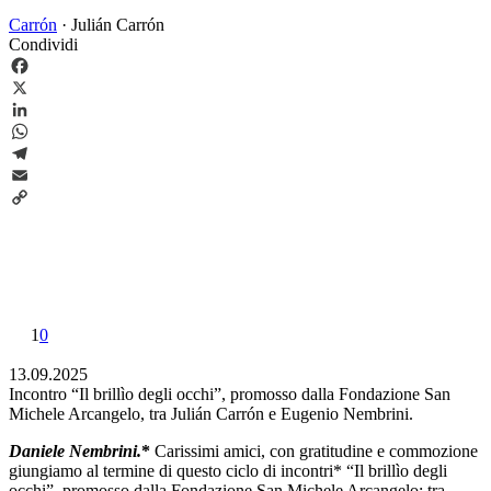
Carrón
·
Julián Carrón
Condividi
Facebook
X
LinkedIn
WhatsApp
Telegram
Email
Copy
Link
1
0
13.09.2025
Incontro “Il brillìo degli occhi”, promosso dalla Fondazione San
Michele Arcangelo, tra Julián Carrón e Eugenio Nembrini.
Daniele Nembrini.
*
Carissimi amici, con gratitudine e commozione
giungiamo al termine di questo ciclo di incontri* “Il brillìo degli
occhi”, promosso dalla Fondazione San Michele Arcangelo; tra