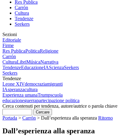
Res Publica
Carrón
Cultura
Tendenze
Seekers
Sezioni
Editoriale
Firme
Res Publica
Politica
Religione
Carrón
Cultura
Libri
Música
Narrativa
Tendenze
Educazione
IA
Scienza
Seekers
Seekers
Tendenze
Leone XIV
democrazia
migranti
IA
speranza
cultura
Esperienza umana
Trump
scuola
educazione
guerra
partecipazione politica
Cerca contenuti per tendenza, autore/autrice o parola chiave
Portada
>
Carrón
>
Dall’esperienza alla speranza
Ritorno
Dall’esperienza alla speranza