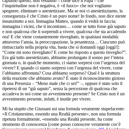
capiamo questo, non vediamo – come dice il Papa – che
l’inquietudine non è negativa, è «il fuoco» che noi vogliamo
spegnere, eliminare o anestetizzare. Ma se noi ci anestetizziamo, la
conseguenza è che Cristo è un puro nome! In fondo, non dice niente
innanzitutto a noi. Immagina Matteo, quando ti vedrà in faccia;
immagina i vicini, che ti incontrano… come se tutto fosse già saputo
e non qualcosa che ti sorprendi a vivere, qualcosa che sta accadendo
ora! E che viene costantemente risvegliato, in qualsiasi modalità:
attraverso l’ansia, la preoccupazione, la pesantezza… Ciascuno può
rintracciarlo nella propria vita, basta che si domandi oggi [oggi!]:
“Come mi sono risvegliato? E come ho risposto a questo risveglio?”.
Era già tutto anestetizzato, abbiamo prolungato il sonno per l’intera
giornata o, in qualche momento, ci siamo sorpresi con l’urgenza del
vivere? E quando ci siamo sorpresi con l’urgenza del vivere, come
l’abbiamo affrontata? Cosa abbiamo sorpreso? Qual è la struttura
della reazione che abbiamo avuto? È stato il riconoscimento gioioso
di una Presenza – “Meno male che ci sei!” –, oppure è stato solo il
ripetersi di un “già saputo”, senza la percezione di qualcosa che
accadeva in noi come un avvenimento presente? Se Cristo non è un
avvenimento presente, infatti, è inutile per vivere.
Mi ha stupito che Giussani usi una formula veramente stupefacente:
«Il Cristianesimo, essendo una Realtà presente», non una formula
ripetuta formalmente, «essendo una Realtà presente, ha come
strumento di conoscenza [come posso conoscere veramente cos’è