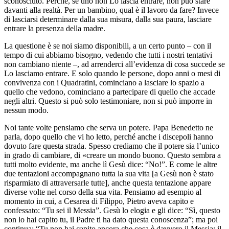
sconosciuto. Perché, se uno non Lo lascia entrare, non può stare
davanti alla realtà. Per un bambino, qual è il lavoro da fare? Invece
di lasciarsi determinare dalla sua misura, dalla sua paura, lasciare
entrare la presenza della madre.
La questione è se noi siamo disponibili, a un certo punto – con il
tempo di cui abbiamo bisogno, vedendo che tutti i nostri tentativi
non cambiano niente –, ad arrenderci all’evidenza di cosa succede se
Lo lasciamo entrare. E solo quando le persone, dopo anni o mesi di
convivenza con i Quadratini, cominciano a lasciare lo spazio a
quello che vedono, cominciano a partecipare di quello che accade
negli altri. Questo si può solo testimoniare, non si può imporre in
nessun modo.
Noi tante volte pensiamo che serva un potere. Papa Benedetto ne
parla, dopo quello che vi ho letto, perché anche i discepoli hanno
dovuto fare questa strada. Spesso crediamo che il potere sia l’unico
in grado di cambiare, di «creare un mondo buono. Questo sembra a
tutti molto evidente, ma anche lì Gesù dice: “No!”. E come le altre
due tentazioni accompagnano tutta la sua vita [a Gesù non è stato
risparmiato di attraversarle tutte], anche questa tentazione appare
diverse volte nel corso della sua vita. Pensiamo ad esempio al
momento in cui, a Cesarea di Filippo, Pietro aveva capito e
confessato: “Tu sei il Messia”. Gesù lo elogia e gli dice: “Sì, questo
non lo hai capito tu, il Padre ti ha dato questa conoscenza”; ma poi
continua: “Tu non hai capito ancora che cosa è davvero il Messia; il