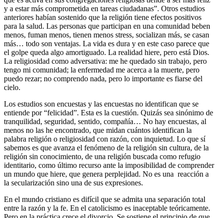
y a estar más comprometida en tareas ciudadanas”. Otros estudios
anteriores habían sostenido que la religión tiene efectos positivos
para la salud. Las personas que participan en una comunidad beben
menos, fuman menos, tienen menos stress, socializan más, se casan
más… todo son ventajas. La vida es dura y en este caso parece que
el golpe queda algo amortiguado. La realidad hiere, pero está Dios.
La religiosidad como adversativa: me he quedado sin trabajo, pero
tengo mi comunidad; la enfermedad me acerca a la muerte, pero
puedo rezar; no comprendo nada, pero lo importante es fiarse del
cielo.
Los estudios son encuestas y las encuestas no identifican que se
entiende por “felicidad”. Esta es la cuestión. Quizás sea sinónimo de
tranquilidad, seguridad, sentido, compañía… No hay encuestas, al
menos no las he encontrado, que midan cuántos identifican la
palabra religión o religiosidad con razón, con inquietud. Lo que sí
sabemos es que avanza el fenómeno de la religión sin cultura, de la
religión sin conocimiento, de una religión buscada como refugio
identitario, como último recurso ante la imposibilidad de comprender
un mundo que hiere, que genera perplejidad. No es una reacción a
la secularización sino una de sus expresiones.
En el mundo cristiano es difícil que se admita una separación total
entre la razón y la fe. En el catolicismo es inaceptable teóricamente.
Pero en la práctica crece el divorcio. Se sostiene el principio de que