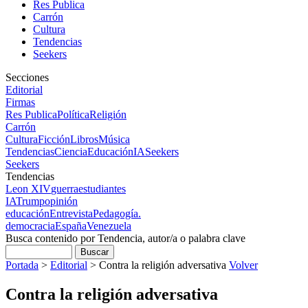
Res Publica
Carrón
Cultura
Tendencias
Seekers
Secciones
Editorial
Firmas
Res Publica
Política
Religión
Carrón
Cultura
Ficción
Libros
Música
Tendencias
Ciencia
Educación
IA
Seekers
Seekers
Tendencias
Leon XIV
guerra
estudiantes
IA
Trump
opinión
educación
Entrevista
Pedagogía.
democracia
España
Venezuela
Busca contenido por Tendencia, autor/a o palabra clave
Portada
>
Editorial
>
Contra la religión adversativa
Volver
Contra la religión adversativa