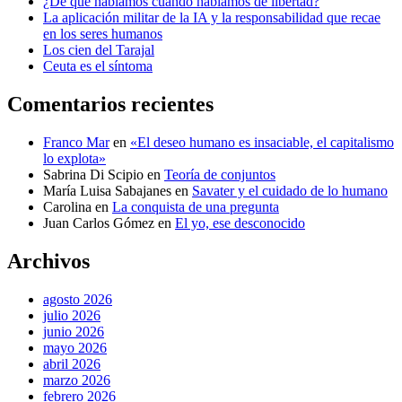
¿De qué hablamos cuando hablamos de libertad?
La aplicación militar de la IA y la responsabilidad que recae
en los seres humanos
Los cien del Tarajal
Ceuta es el síntoma
Comentarios recientes
Franco Mar
en
«El deseo humano es insaciable, el capitalismo
lo explota»
Sabrina Di Scipio
en
Teoría de conjuntos
María Luisa Sabajanes
en
Savater y el cuidado de lo humano
Carolina
en
La conquista de una pregunta
Juan Carlos Gómez
en
El yo, ese desconocido
Archivos
agosto 2026
julio 2026
junio 2026
mayo 2026
abril 2026
marzo 2026
febrero 2026