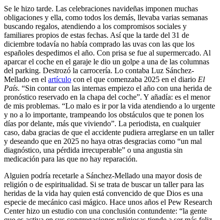
Se le hizo tarde. Las celebraciones navideñas imponen muchas
obligaciones y ella, como todos los demás, llevaba varias semanas
buscando regalos, atendiendo a los compromisos sociales y
familiares propios de estas fechas. Así que la tarde del 31 de
diciembre todavía no había comprado las uvas con las que los
españoles despedimos el año. Con prisa se fue al supermercado. Al
aparcar el coche en el garaje le dio un golpe a una de las columnas
del parking. Destrozó la carrocería. Lo contaba Luz Sánchez-
Mellado en el
artículo
con el que comenzaba 2025 en el diario
El
País
. “Sin contar con las internas empiezo el año con una herida de
pronóstico reservado en la chapa del coche”. Y añadía: es el menor
de mis problemas. “Lo malo es ir por la vida atendiendo a lo urgente
y no a lo importante, trampeando los obstáculos que te ponen los
días por delante, más que viviendo”. La periodista, en cualquier
caso, daba gracias de que el accidente pudiera arreglarse en un taller
y deseando que en 2025 no haya otras desgracias como “un mal
diagnóstico, una pérdida irrecuperable” o una angustia sin
medicación para las que no hay reparación.
Alguien podría recetarle a Sánchez-Mellado una mayor dosis de
religión o de espiritualidad. Si se trata de buscar un taller para las
heridas de la vida hay quien está convencido de que Dios es una
especie de mecánico casi mágico. Hace unos años el Pew Research
Center hizo un estudio con una conclusión contundente: “la gente
que es activa en sus congregaciones religiosas tiende a ser más feliz