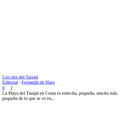
Los cien del Tarajal
Editorial
·
Fernando de Haro
0
2
La Playa del Tarajal en Ceuta es estrecha, pequeña, mucho más
pequeña de lo que se ve en...