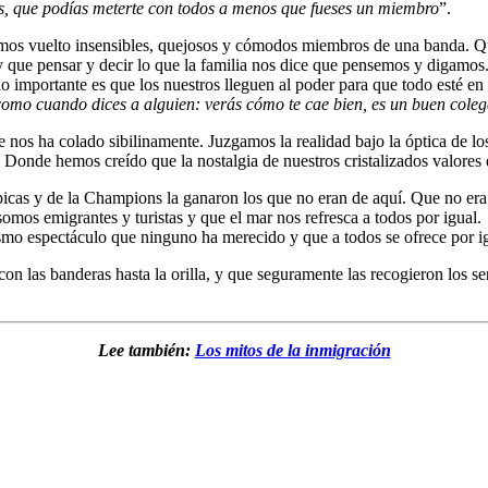
ás, que podías meterte con todos a menos que fueses un miembro
”.
mos vuelto insensibles, quejosos y cómodos miembros de una banda. Qu
que pensar y decir lo que la familia nos dice que pensemos y digamos. 
importante es que los nuestros lleguen al poder para que todo esté en
mo cuando dices a alguien: verás cómo te cae bien, es un buen colega,
e nos ha colado sibilinamente. Juzgamos la realidad bajo la óptica de lo
 Donde hemos creído que la nostalgia de nuestros cristalizados valores 
picas y de la Champions la ganaron los que no eran de aquí. Que no er
omos emigrantes y turistas y que el mar nos refresca a todos por igual
ismo espectáculo que ninguno ha merecido y que a todos se ofrece por i
con las banderas hasta la orilla, y que seguramente las recogieron los s
Lee también:
Los mitos de la inmigración