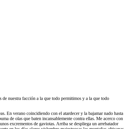
es de nuestra facción a la que todo permitimos y a la que todo
eas. En verano coincidiendo con el atardecer y la bajamar nado hasta
espuma de olas que baten incansablemente contra ellas. Me acerco con
lgunos excrementos de gaviotas. Arriba se despliega un arrebatador
uerte en los días claros vislumbro majestuosas las montañas africanas