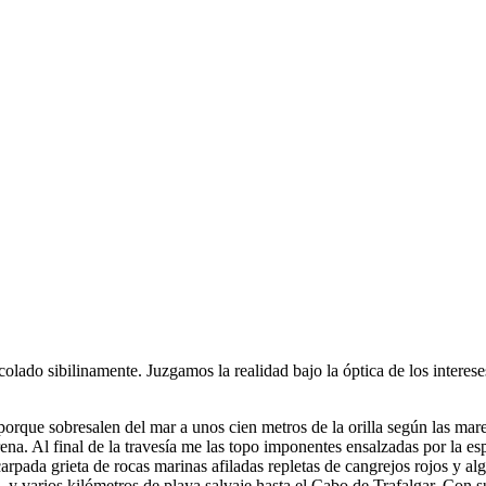
colado sibilinamente. Juzgamos la realidad bajo la óptica de los interes
 porque sobresalen del mar a unos cien metros de la orilla según las mar
arena. Al final de la travesía me las topo imponentes ensalzadas por la 
arpada grieta de rocas marinas afiladas repletas de cangrejos rojos y a
 y varios kilómetros de playa salvaje hasta el Cabo de Trafalgar. Con s