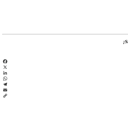
¡S
Facebook
X
LinkedIn
WhatsApp
Telegram
Email
Copy
Link