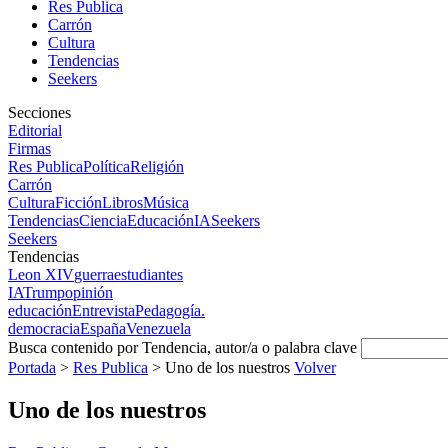
Res Publica
Carrón
Cultura
Tendencias
Seekers
Secciones
Editorial
Firmas
Res Publica
Política
Religión
Carrón
Cultura
Ficción
Libros
Música
Tendencias
Ciencia
Educación
IA
Seekers
Seekers
Tendencias
Leon XIV
guerra
estudiantes
IA
Trump
opinión
educación
Entrevista
Pedagogía.
democracia
España
Venezuela
Busca contenido por Tendencia, autor/a o palabra clave
Portada
>
Res Publica
>
Uno de los nuestros
Volver
Uno de los nuestros