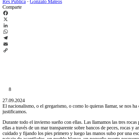
Res Publica
·
Gonzalo Mateos
Comparte
Facebook
X
LinkedIn
WhatsApp
Telegram
Email
Copy
Link
8
27.09.2024
El nacionalismo, o el gregarismo, o como lo quieras llamar, se nos ha 
justificamos.
Durante todo el invierno sueño con ellas. Las llamamos las tres rocas
ellas a través de un mar transparente sobre bancos de peces, rocas y 
cuidado y fijando los pies primero y luego las manos subo por una esc
paisaje de acantilados, un pueblo blanco, un pequeño puerto pesquero,