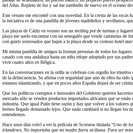
del Atlas. Repleto de luz y sal me zambullo de nuevo en el océano des
Este verano me encontré con una novedad. En la cresta de las rocas 
la iniciativa es de una pandilla de jóvenes madrileños y sevillanos, qu
Las playas de Cádiz en verano son un
melting pot
de turistas y lugare
playa me suelo encontrar con un senegalés que vende camisetas de fu
con guiris sonrosados que bajan a la playa desde su costoso hotel at
Mi misma pandilla de amigos la forman personas de todos los lugares d
casado con una andaluza hasta un niño etíope adoptado por sus padres
vivir cuatro años en Bélgica.
En las conversaciones en la orilla se celebran con orgullo los triunf
de la delincuencia. Se afirma con seguridad que uno de ellos ha sido 
estamos islamizando, y que en pocos años España dejará de ser cristi
Que los políticos corruptos e inmorales del Gobierno quieren hacernos 
mercado sólo se venden productos importados africanos que se están 
industria. Que igual Putin tiene razón y hay que volver a los valore
hemos llegado demasiado lejos. Que nada cambiará si no llegan los nue
entendemos.
Hace unos días volví a ver la película de Scorsese titulada “Uno de los
irlandeses. No importaba que mi
madre
fuera siciliana. Para ser mie