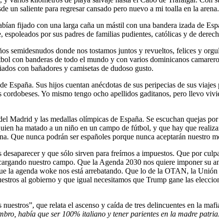
de un saliente para regresar cansado pero nuevo a mi toalla en la arena.
habían fijado con una larga caña un mástil con una bandera izada de 
e, espoleados por sus padres de familias pudientes, católicas y de derech
ños semidesnudos donde nos tostamos juntos y revueltos, felices y orgul
tbol con banderas de todo el mundo y con varios dominicanos camareros
aviados con bañadores y camisetas de dudoso gusto.
e España. Sus hijos cuentan anécdotas de sus peripecias de sus viajes p
 cordobeses. Yo mismo tengo ocho apellidos gaditanos, pero llevo vivi
os del Madrid y las medallas olímpicas de España. Se escuchan quejas p
quien ha matado a un niño en un campo de fútbol, y que hay que realiza
ana. Que nunca podrán ser españoles porque nunca aceptarán nuestro mo
desaparecer y que sólo sirven para freírnos a impuestos. Que por culpa 
cargando nuestro campo. Que la Agenda 2030 nos quiere imponer su anom
s que la agenda woke nos está arrebatando. Que lo de la OTAN, la Unión
stros al gobierno y que igual necesitamos que Trump gane las eleccione
 nuestros”, que relata el ascenso y caída de tres delincuentes en la maf
mbro, había que ser 100% italiano y tener parientes en la madre patria