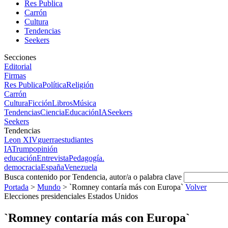
Res Publica
Carrón
Cultura
Tendencias
Seekers
Secciones
Editorial
Firmas
Res Publica
Política
Religión
Carrón
Cultura
Ficción
Libros
Música
Tendencias
Ciencia
Educación
IA
Seekers
Seekers
Tendencias
Leon XIV
guerra
estudiantes
IA
Trump
opinión
educación
Entrevista
Pedagogía.
democracia
España
Venezuela
Busca contenido por Tendencia, autor/a o palabra clave
Portada
>
Mundo
>
`Romney contaría más con Europa`
Volver
Elecciones presidenciales Estados Unidos
`Romney contaría más con Europa`