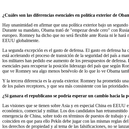
¿Cuáles son las diferencias esenciales en política exterior de O
Hay unanimidad en afirmar que una política exterior bajo un segundo
Durante su mandato, Obama trató de "empezar desde cero" con Rusia, 
europeo. Romney ha dicho que no será flexible ante Rusia ni le hará 
EEUU globalmente.
La segunda excepción es el gasto de defensa. El gasto en defensa ha
está acelerando el proceso de transición de la seguridad del país a ma
los militares han pedido ese aumento de los presupuestos de defensa.
esenciales para recuperar la posición liderazgo del país que según
que ve Romney sea algo menos benévolo de lo que lo ve Obama tambié
Y la tercera diferencia es la ayuda exterior. Romney ha prometido una
de los países receptores, y que sea más consistente con las prioridade
¿Si ganara el republicano se podría esperar un cambio hacia la po
Las visiones que se tienen sobre Asia y en especial China en EEUU 
económico, comercial y militar. Los dos candidatos han retransmitido me
emergencia de China, sobre todo en términos de puestos de trabajo y
coinciden en que para ello Pekín debe jugar con las mismas reglas d
los derechos de propiedad y al tema de las falsificaciones, no se lan