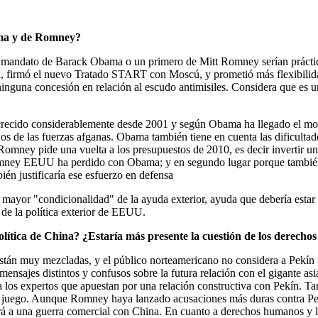
bama y de Romney?
 mandato de Barack Obama o un primero de Mitt Romney serían práctica
firmó el nuevo Tratado START con Moscú, y prometió más flexibilidad 
ninguna concesión en relación al escudo antimisiles. Considera que es 
 crecido considerablemente desde 2001 y según Obama ha llegado el mo
nos de las fuerzas afganas. Obama también tiene en cuenta las dificultad
 Romney pide una vuelta a los presupuestos de 2010, es decir invertir u
 Romney EEUU ha perdido con Obama; y en segundo lugar porque también
n justificaría ese esfuerzo en defensa
 mayor "condicionalidad" de la ayuda exterior, ayuda que debería estar 
s de la política exterior de EEUU.
lítica de China? ¿Estaría más presente la cuestión de los derechos
están muy mezcladas, y el público norteamericano no considera a Pekín
nsajes distintos y confusos sobre la futura relación con el gigante asiá
 a los expertos que apuestan por una relación constructiva con Pekín.
el juego. Aunque Romney haya lanzado acusaciones más duras contra Pe
zará a una guerra comercial con China. En cuanto a derechos humanos y 