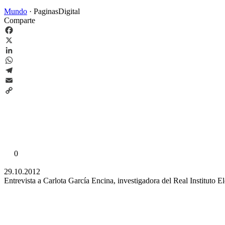
Mundo
·
PaginasDigital
Comparte
Facebook
X
LinkedIn
WhatsApp
Telegram
Email
Copy
Link
0
29.10.2012
Entrevista a Carlota García Encina, investigadora del Real Instituto 