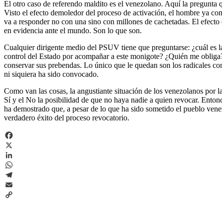
El otro caso de referendo maldito es el venezolano. Aquí la pregunta 
Visto el efecto demoledor del proceso de activación, el hombre ya com
va a responder no con una sino con millones de cachetadas. El efecto
en evidencia ante el mundo. Son lo que son.
Cualquier dirigente medio del PSUV tiene que preguntarse: ¿cuál es 
control del Estado por acompañar a este monigote? ¿Quién me obliga
conservar sus prebendas. Lo único que le quedan son los radicales com
ni siquiera ha sido convocado.
Como van las cosas, la angustiante situación de los venezolanos por la 
Sí y el No la posibilidad de que no haya nadie a quien revocar. Enton
ha demostrado que, a pesar de lo que ha sido sometido el pueblo venezo
verdadero éxito del proceso revocatorio.
Facebook
X
LinkedIn
WhatsApp
Telegram
Email
Copy
Link