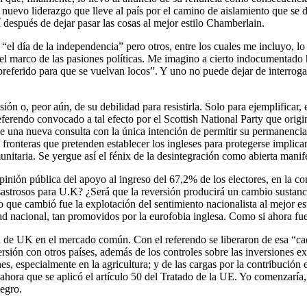
nuevo liderazgo que lleve al país por el camino de aislamiento que se d
í después de dejar pasar las cosas al mejor estilo Chamberlain.
 “el día de la independencia” pero otros, entre los cuales me incluyo, 
l marco de las pasiones políticas. Me imagino a cierto indocumentado ha
 preferido para que se vuelvan locos”. Y uno no puede dejar de interro
sión o, peor aún, de su debilidad para resistirla. Solo para ejemplifica
eferendo convocado a tal efecto por el Scottish National Party que origin
 de una nueva consulta con la única intención de permitir su permanenci
 fronteras que pretenden establecer los ingleses para protegerse implic
taria. Se yergue así el fénix de la desintegración como abierta manifes
opinión pública del apoyo al ingreso del 67,2% de los electores, en la c
sastrosos para U.K? ¿Será que la reversión producirá un cambio sustanc
que cambió fue la explotación del sentimiento nacionalista al mejor est
idad nacional, tan promovidos por la eurofobia inglesa. Como si ahora f
ón de UK en el mercado común. Con el referendo se liberaron de esa “cad
sión con otros países, además de los controles sobre las inversiones ext
s, especialmente en la agricultura; y de las cargas por la contribución e
hora que se aplicó el artículo 50 del Tratado de la UE. Yo comenzaría, p
egro.