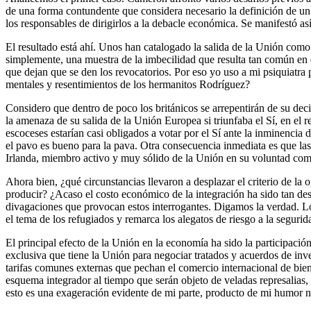
de una forma contundente que considera necesario la definición de un 
los responsables de dirigirlos a la debacle económica. Se manifestó as
El resultado está ahí. Unos han catalogado la salida de la Unión como
simplemente, una muestra de la imbecilidad que resulta tan común en e
que dejan que se den los revocatorios. Por eso yo uso a mi psiquiatra
mentales y resentimientos de los hermanitos Rodríguez?
Considero que dentro de poco los británicos se arrepentirán de su deci
la amenaza de su salida de la Unión Europea si triunfaba el Sí, en el r
escoceses estarían casi obligados a votar por el Sí ante la inminencia
el pavo es bueno para la pava. Otra consecuencia inmediata es que las
Irlanda, miembro activo y muy sólido de la Unión en su voluntad comuni
Ahora bien, ¿qué circunstancias llevaron a desplazar el criterio de la 
producir? ¿Acaso el costo económico de la integración ha sido tan de
divagaciones que provocan estos interrogantes. Digamos la verdad. Lo 
el tema de los refugiados y remarca los alegatos de riesgo a la segur
El principal efecto de la Unión en la economía ha sido la participaci
exclusiva que tiene la Unión para negociar tratados y acuerdos de inver
tarifas comunes externas que pechan el comercio internacional de biene
esquema integrador al tiempo que serán objeto de veladas represalias, a
esto es una exageración evidente de mi parte, producto de mi humor n