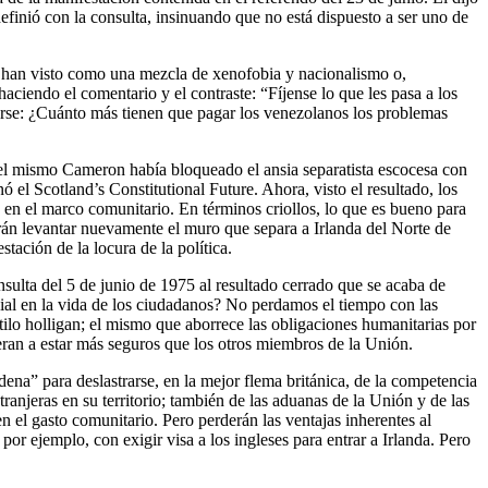
efinió con la consulta, insinuando que no está dispuesto a ser uno de
lo han visto como una mezcla de xenofobia y nacionalismo o,
ciendo el comentario y el contraste: “Fíjense lo que les pasa a los
garse: ¿Cuánto más tienen que pagar los venezolanos los problemas
r, el mismo Cameron había bloqueado el ansia separatista escocesa con
ó el Scotland’s Constitutional Future. Ahora, visto el resultado, los
a en el marco comunitario. En términos criollos, lo que es bueno para
arán levantar nuevamente el muro que separa a Irlanda del Norte de
tación de la locura de la política.
onsulta del 5 de junio de 1975 al resultado cerrado que se acaba de
ial en la vida de los ciudadanos? No perdamos el tiempo con las
ilo holligan; el mismo que aborrece las obligaciones humanitarias por
ueran a estar más seguros que los otros miembros de la Unión.
ena” para deslastrarse, en la mejor flema británica, de la competencia
ranjeras en su territorio; también de las aduanas de la Unión y de las
n el gasto comunitario. Pero perderán las ventajas inherentes al
or ejemplo, con exigir visa a los ingleses para entrar a Irlanda. Pero