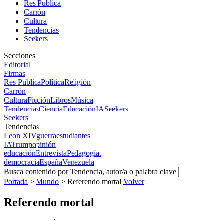
Res Publica
Carrón
Cultura
Tendencias
Seekers
Secciones
Editorial
Firmas
Res Publica
Política
Religión
Carrón
Cultura
Ficción
Libros
Música
Tendencias
Ciencia
Educación
IA
Seekers
Seekers
Tendencias
Leon XIV
guerra
estudiantes
IA
Trump
opinión
educación
Entrevista
Pedagogía.
democracia
España
Venezuela
Busca contenido por Tendencia, autor/a o palabra clave
Portada
>
Mundo
>
Referendo mortal
Volver
Referendo mortal