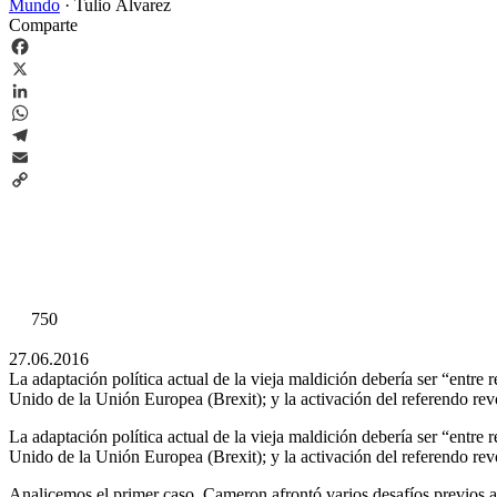
Mundo
·
Tulio Álvarez
Comparte
Facebook
X
LinkedIn
WhatsApp
Telegram
Email
Copy
Link
750
27.06.2016
La adaptación política actual de la vieja maldición debería ser “entre 
Unido de la Unión Europea (Brexit); y la activación del referendo re
La adaptación política actual de la vieja maldición debería ser “entre 
Unido de la Unión Europea (Brexit); y la activación del referendo re
Analicemos el primer caso. Cameron afrontó varios desafíos previos al