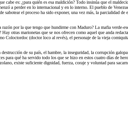
que cabe es: ¿para quién es esa maldición? Todo insinúa que el maldeci
enzó a perder en lo internacional y en lo interno. El pueblo de Venezu
 de sabotear el proceso ha sido exponer, una vez más, la parcialidad 
la razón por la que tengo que hundirme con Maduro? La mafia verde-esc
? Hay otras marionetas que se nos ofrecen como aquel que anda redacta
o Coloctordoc (doctor loco al revés), el personaje de la vieja comiquita
destrucción de su país, el hambre, la inseguridad, la corrupción galopan
ces para qué ha servido todo los que se hizo en estos cuatro días de he
lano, existe suficiente dignidad, fuerza, coraje y voluntad para sacarn