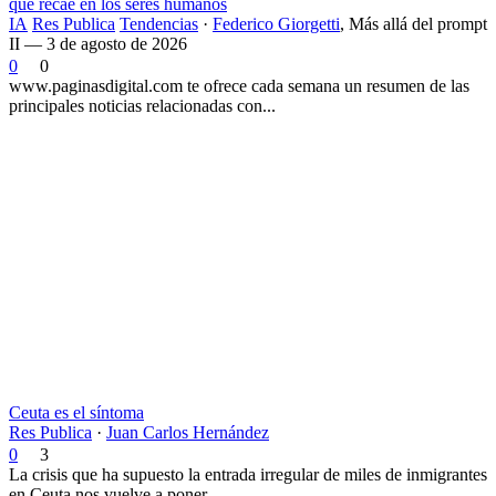
que recae en los seres humanos
IA
Res Publica
Tendencias
·
Federico Giorgetti
,
Más allá del prompt
II — 3 de agosto de 2026
0
0
www.paginasdigital.com te ofrece cada semana un resumen de las
principales noticias relacionadas con...
Ceuta es el síntoma
Res Publica
·
Juan Carlos Hernández
0
3
La crisis que ha supuesto la entrada irregular de miles de inmigrantes
en Ceuta nos vuelve a poner,...