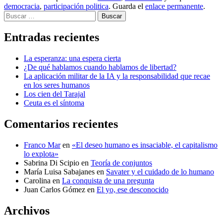
democracia
,
participación politica
. Guarda el
enlace permanente
.
Buscar
Entradas recientes
La esperanza: una espera cierta
¿De qué hablamos cuando hablamos de libertad?
La aplicación militar de la IA y la responsabilidad que recae
en los seres humanos
Los cien del Tarajal
Ceuta es el síntoma
Comentarios recientes
Franco Mar
en
«El deseo humano es insaciable, el capitalismo
lo explota»
Sabrina Di Scipio
en
Teoría de conjuntos
María Luisa Sabajanes
en
Savater y el cuidado de lo humano
Carolina
en
La conquista de una pregunta
Juan Carlos Gómez
en
El yo, ese desconocido
Archivos