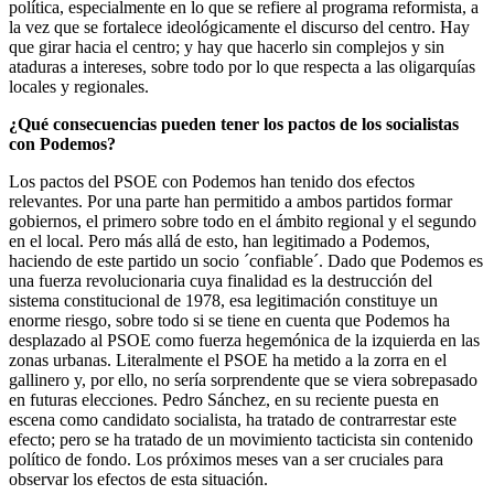
política, especialmente en lo que se refiere al programa reformista, a
la vez que se fortalece ideológicamente el discurso del centro. Hay
que girar hacia el centro; y hay que hacerlo sin complejos y sin
ataduras a intereses, sobre todo por lo que respecta a las oligarquías
locales y regionales.
¿Qué consecuencias pueden tener los pactos de los socialistas
con Podemos?
Los pactos del PSOE con Podemos han tenido dos efectos
relevantes. Por una parte han permitido a ambos partidos formar
gobiernos, el primero sobre todo en el ámbito regional y el segundo
en el local. Pero más allá de esto, han legitimado a Podemos,
haciendo de este partido un socio ´confiable´. Dado que Podemos es
una fuerza revolucionaria cuya finalidad es la destrucción del
sistema constitucional de 1978, esa legitimación constituye un
enorme riesgo, sobre todo si se tiene en cuenta que Podemos ha
desplazado al PSOE como fuerza hegemónica de la izquierda en las
zonas urbanas. Literalmente el PSOE ha metido a la zorra en el
gallinero y, por ello, no sería sorprendente que se viera sobrepasado
en futuras elecciones. Pedro Sánchez, en su reciente puesta en
escena como candidato socialista, ha tratado de contrarrestar este
efecto; pero se ha tratado de un movimiento tacticista sin contenido
político de fondo. Los próximos meses van a ser cruciales para
observar los efectos de esta situación.