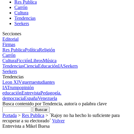
Res Publica
Carrón
Cultura
Tendencias
Seekers
Secciones
Editorial
Firmas
Res Publica
Política
Religión
Carrón
Cultura
Ficción
Libros
Música
Tendencias
Ciencia
Educación
IA
Seekers
Seekers
Tendencias
Leon XIV
guerra
estudiantes
IA
Trump
opinión
educación
Entrevista
Pedagogía.
democracia
España
Venezuela
Busca contenido por Tendencia, autor/a o palabra clave
Portada
>
Res Publica
>
´Rajoy no ha hecho lo suficiente para
recuperar a su electorado´
Volver
Entrevista a Mikel Buesa