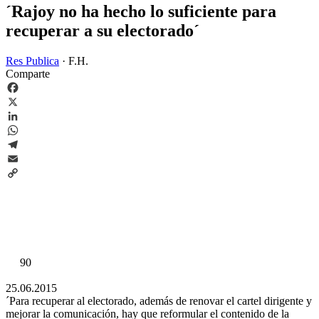
´Rajoy no ha hecho lo suficiente para
recuperar a su electorado´
Res Publica
·
F.H.
Comparte
Facebook
X
LinkedIn
WhatsApp
Telegram
Email
Copy
Link
90
25.06.2015
´Para recuperar al electorado, además de renovar el cartel dirigente y
mejorar la comunicación, hay que reformular el contenido de la