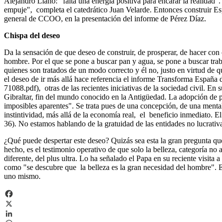
Alejandro Llano: "falta una energía positiva para encarar la realidad"
empuje", completa el catedrático Juan Velarde. Entonces construir Esp
general de CCOO, en la presentación del informe de Pérez Díaz.
Chispa del deseo
Da la sensación de que deseo de construir, de prosperar, de hacer con
hombre. Por el que se pone a buscar pan y agua, se pone a buscar trab
quienes son tratados de un modo correcto y él no, justo en virtud de 
el deseo de ir más allá hace referencia el informe Transforma 
71088.pdf), otras de las recientes iniciativas de la sociedad civil. E
Gibraltar, fin del mundo conocido en la Antigüedad. La adopción de pl
imposibles aparentes". Se trata pues de una concepción, de una mentali
instintividad, más allá de la economía real, el beneficio inmediato. E
36). No estamos hablando de la gratuidad de las entidades no lucrativa
¿Qué puede despertar este deseo? Quizás sea esta la gran pregunta que 
hecho, es el testimonio operativo de que solo la belleza, categoría n
diferente, del plus ultra. Lo ha señalado el Papa en su reciente visi
como "se descubre que la belleza es la gran necesidad del hombre". E
uno mismo.
Facebook
X