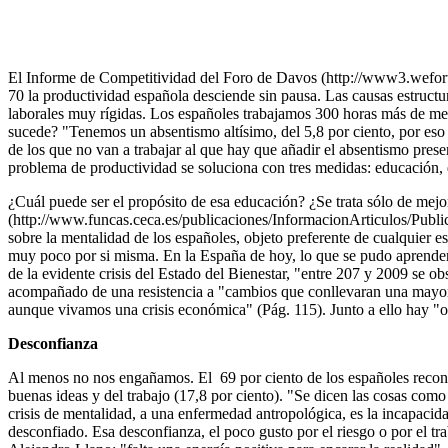
El Informe de Competitividad del Foro de Davos (http://www3.wefor
70 la productividad española desciende sin pausa. Las causas estruct
laborales muy rígidas. Los españoles trabajamos 300 horas más de medi
sucede? "Tenemos un absentismo altísimo, del 5,8 por ciento, por es
de los que no van a trabajar al que hay que añadir el absentismo pre
problema de productividad se soluciona con tres medidas: educació
¿Cuál puede ser el propósito de esa educación? ¿Se trata sólo de mejo
(http://www.funcas.ceca.es/publicaciones/InformacionArticulos/Publicac
sobre la mentalidad de los españoles, objeto preferente de cualquier e
muy poco por si misma. En la España de hoy, lo que se pudo aprender 
de la evidente crisis del Estado del Bienestar, "entre 207 y 2009 se ob
acompañado de una resistencia a "cambios que conllevaran una mayor f
aunque vivamos una crisis económica" (Pág. 115). Junto a ello hay "ob
Desconfianza
Al menos no nos engañamos. El 69 por ciento de los españoles recono
buenas ideas y del trabajo (17,8 por ciento). "Se dicen las cosas com
crisis de mentalidad, a una enfermedad antropológica, es la incapaci
desconfiado. Esa desconfianza, el poco gusto por el riesgo o por el tr