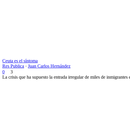
Ceuta es el síntoma
Res Publica
·
Juan Carlos Hernández
0
3
La crisis que ha supuesto la entrada irregular de miles de inmigrantes 