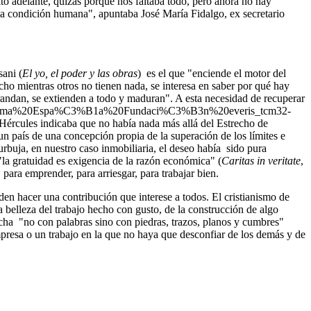
lto adelante, quizás porque nos faltaba todo, pero ahora no hay
 la condición humana", apuntaba José María Fidalgo, ex secretario
sani (
El yo, el poder y las obras
) es el que "enciende el motor del
ho mientras otros no tienen nada, se interesa en saber por qué hay
grandan, se extienden a todo y maduran". A esta necesidad de recuperar
es/Transforma%20Espa%C3%B1a%20Fundaci%C3%B3n%20everis_tcm32-
de Hércules indicaba que no había nada más allá del Estrecho de
n país de una concepción propia de la superación de los límites e
urbuja, en nuestro caso inmobiliaria, el deseo había sido pura
 "la gratuidad es exigencia de la razón económica" (
Caritas in veritate
,
para emprender, para arriesgar, para trabajar bien.
den hacer una contribución que interese a todos. El cristianismo de
 belleza del trabajo hecho con gusto, de la construcción de algo
echa "no con palabras sino con piedras, trazos, planos y cumbres"
presa o un trabajo en la que no haya que desconfiar de los demás y de