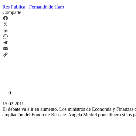
Res Publica
·
Fernando de Haro
Comparte
Facebook
X
LinkedIn
WhatsApp
Telegram
Email
Copy
Link
0
15.02.2011
El debate va a ir en aumento. Los ministros de Economía y Finanzas 
ampliación del Fondo de Rescate. Angela Merkel pone dinero si los p