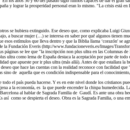
. "En los años 50 y 60 del pasado siglo fuimos capaces de dar el gran sa
aña y lograr la prosperidad personal eran lo mismo. "La crisis está en
 otros se hubiera extinguido. Ese deseo que, como explicaba Luigi Gius
ajo, a buscar mujer (…) se interesa en saber por qué algunos tienen muc
que esos estímulos que lleva dentro y que la Biblia llama ‘corazón' se a
España de la Fundación Everis (http://www.fundacioneveris.es/Imag
n sus páginas se lee que "la inscripción non plus ultra en las Columnas 
us ultra como lema de España destaca la aceptación por parte de todo u
dad que apueste por ir plus ultra (más allá). Antes de que estallara la b
l deseo que hace las cuentas con la realidad reconoce con facilidad que
s sino de aquella que es condición indispensable para el conocimiento, 
todo el país pueda hacerse. Y es en este nivel donde los cristianos pue
o ajena a la economía, es la que puede encender la chispa humedecida. La
ta a Barcelona al hablar de Sagrada Familia de Gaudí. Es ante una obra h
s así como se despierta el deseo. Obra es la Sagrada Familia, o una em