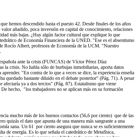
e hemos descendido hasta el puesto 42. Desde finales de los años
valor añadido, poca inversión en capital de conocimiento, relaciones
idad más bajas. ¿Hay algún factor cultural que explique lo que
catedrático de Economía Financiera de la UNED. "Ese es el absentismo
añade Rocío Albert, profesora de Economía de la UCM. "Nuestro
A.
ad española ante la crisis (FUNCAS) de Víctor Pérez Díaz
 la crisis. No habla sólo de burbujas inmobiliarias, aporta datos
a aprender. "En contra de lo que a veces se dice, la experiencia enseña
a quedado bastante diluido en el debate posterior" (Pág. 71). A pesar
e afectaría ya a dos tercios" (Pág. 87). Estatalismo que viene
. De hecho, "los trabajadores no se aplican más en su formación
encia mucho más de los buenos contactos (56,6 por ciento) que de las
 Pero quizás el dato que apunta de una manera más sangrante a una
onomía sana. Un 61 por ciento asegura que nunca se es suficientemente
a de energía. Es lo que señala el catedrático de Metafísica,