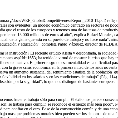
um.org/docs/WEF_GlobalCompetitivenessReport_2010-11.pdf) refleja qu
urales son evidentes: un modelo económico centrado en sectores de poco 
a que el resto de los europeos y tenemos una de las tasas de productiv
o perdemos 13.000 millones de euros al año", explica Rafael Morales, 
sencial, de la gente que está en su puesto de trabajo y no hace nada", 
n, educación y educación", completa Pablo Vázquez, director de FEDE
rar la instrucción? El reciente estudio Alerta y desconfiada, la socied
iones.asp?Id=1653) ha tenido la virtud de mostrar la crisis que hay tras
sfuerzo educativo. El primer rasgo de esa mentalidad es la dificultad par
con la grave crisis económica en la primera mitad de los años noventa h
serva un aumento sustancial del sentimiento estatista de la población qu
lexibilidad en los salarios y en las condiciones de trabajo" (Pág. 114)
sesión por la seguridad", lo que nos distingue de bastantes europeos.
cemos hacer el trabajo sólo para cumplir. El éxito nos parece consecu
o son: se trabaja para cumplir, se reconoce el esfuerzo más bien poco".
dad para confiar en el otro. Base de la construcción común y de una ec
abajo más que problemas morales bien pueden ser los síntomas de una falt