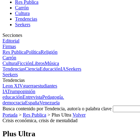
Res Publica
Carrón
Cultura
Tendencias
Seekers
Secciones
Editorial
Firmas
Res Publica
Política
Religión
Carrón
Cultura
Ficción
Libros
Música
Tendencias
Ciencia
Educación
IA
Seekers
Seekers
Tendencias
Leon XIV
guerra
estudiantes
IA
Trump
opinión
educación
Entrevista
Pedagogía.
democracia
España
Venezuela
Busca contenido por Tendencia, autor/a o palabra clave
Portada
>
Res Publica
>
Plus Ultra
Volver
Crisis económica, crisis de mentalidad
Plus Ultra