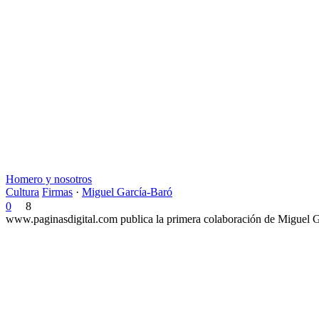
Homero y nosotros
Cultura
Firmas
·
Miguel García-Baró
0
8
www.paginasdigital.com publica la primera colaboración de Miguel Ga