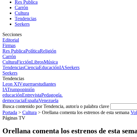
Res Publica
Carrón
Cultura
Tendencias
Seekers
Secciones
Editorial
Firmas
Res Publica
Política
Religión
Carrón
Cultura
Ficción
Libros
Música
Tendencias
Ciencia
Educación
IA
Seekers
Seekers
Tendencias
Leon XIV
guerra
estudiantes
IA
Trump
opinión
educación
Entrevista
Pedagogía.
democracia
España
Venezuela
Busca contenido por Tendencia, autor/a o palabra clave
Portada
>
Cultura
>
Orellana comenta los estrenos de esta semana
Vol
Páginas TV
Orellana comenta los estrenos de esta sem