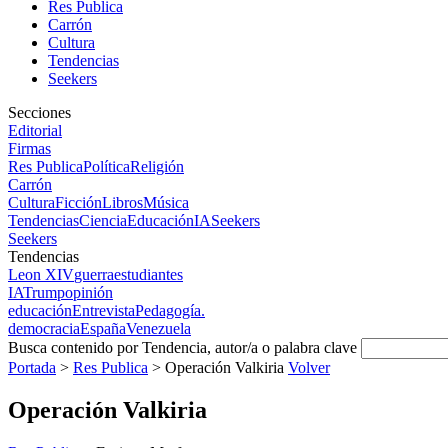
Res Publica
Carrón
Cultura
Tendencias
Seekers
Secciones
Editorial
Firmas
Res Publica
Política
Religión
Carrón
Cultura
Ficción
Libros
Música
Tendencias
Ciencia
Educación
IA
Seekers
Seekers
Tendencias
Leon XIV
guerra
estudiantes
IA
Trump
opinión
educación
Entrevista
Pedagogía.
democracia
España
Venezuela
Busca contenido por Tendencia, autor/a o palabra clave
Portada
>
Res Publica
>
Operación Valkiria
Volver
Operación Valkiria