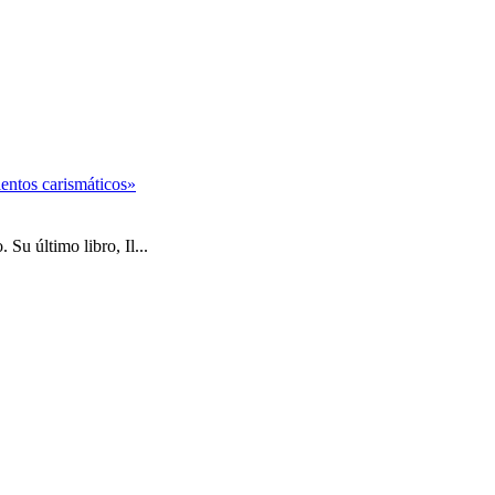
entos carismáticos»
Su último libro, Il...