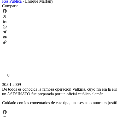
Res Publica
·
Enrique Marfany
Comparte
Facebook
X
LinkedIn
WhatsApp
Telegram
Email
Copy
Link
0
30.01.2009
De todos es conocida la famosa operacion Valkiria, cuyo fin era la el
un ASESINATO fue preparada por un oficial católico alemán.
Cuidado con los comentarios de este tipo, un asesinato nunca es justif