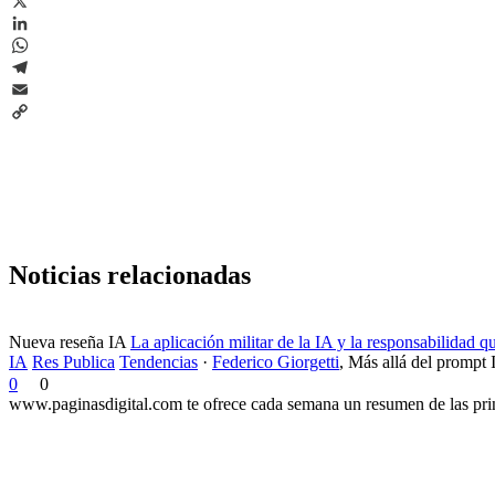
Facebook
X
LinkedIn
WhatsApp
Telegram
Email
Copy
Link
Noticias relacionadas
Nueva reseña IA
La aplicación militar de la IA y la responsabilidad 
IA
Res Publica
Tendencias
·
Federico Giorgetti
,
Más allá del prompt 
0
0
www.paginasdigital.com te ofrece cada semana un resumen de las princ