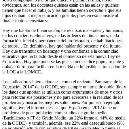
olvidemos, son los docentes quienes están en las aulas y quienes
tienen que hacer el trabajo, y las familias tienen derecho a que sus
hijos reciban la mejor educación posible, pues en eso consiste al
final esto de la enseñanza.
Hay que hablar de financiación, de recursos materiales y humanos,
de los conciertos educativos, de las órdenes de titulaciones, de la
formación inicial y permanente del profesorado, de habilitaciones,
de ratios… En definitiva, hay que hablar del presente y del futuro.
Hay que transmitir un liderazgo y una confianza a la comunidad
educativa que ha faltado desde el comienzo de esta nueva Ley de
Educación. Hay que ponerse las pilas como se dice popularmente y
trabajar duro para facilitar en la medida de lo posible la transición de
la LOE a la LOMCE.
Los indicadores internacionales, como el reciente “Panorama de la
Educación 2014” de la OCDE, son siempre un arma de doble filo, y
los datos que aportan se utilizan como argumentos de unos y otros
para reforzar sus posiciones y no para acercarse a la realidad de los
problemas y buscar las mejores soluciones. Por poner un ejemplo
significativo, el informe destaca que España en el 2012 tiene un
problema de poca población con estudios de grado medio
(Bachillerato o FP de Grado Medio, un 22% frente al 44% de media
de la OCDE), y también, además, ese 22% está desequilibrado (9%
de población adulta con estudios de FP de Grado Medio frente al