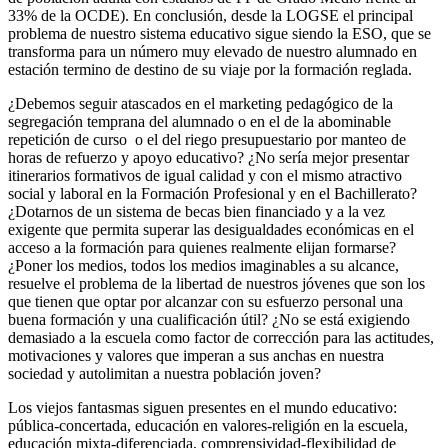
33% de la OCDE). En conclusión, desde la LOGSE el principal
problema de nuestro sistema educativo sigue siendo la ESO, que se
transforma para un número muy elevado de nuestro alumnado en
estación termino de destino de su viaje por la formación reglada.
¿Debemos seguir atascados en el marketing pedagógico de la
segregación temprana del alumnado o en el de la abominable
repetición de curso o el del riego presupuestario por manteo de
horas de refuerzo y apoyo educativo? ¿No sería mejor presentar
itinerarios formativos de igual calidad y con el mismo atractivo
social y laboral en la Formación Profesional y en el Bachillerato?
¿Dotarnos de un sistema de becas bien financiado y a la vez
exigente que permita superar las desigualdades económicas en el
acceso a la formación para quienes realmente elijan formarse?
¿Poner los medios, todos los medios imaginables a su alcance,
resuelve el problema de la libertad de nuestros jóvenes que son los
que tienen que optar por alcanzar con su esfuerzo personal una
buena formación y una cualificación útil? ¿No se está exigiendo
demasiado a la escuela como factor de corrección para las actitudes,
motivaciones y valores que imperan a sus anchas en nuestra
sociedad y autolimitan a nuestra población joven?
Los viejos fantasmas siguen presentes en el mundo educativo:
pública-concertada, educación en valores-religión en la escuela,
educación mixta-diferenciada, comprensividad-flexibilidad de