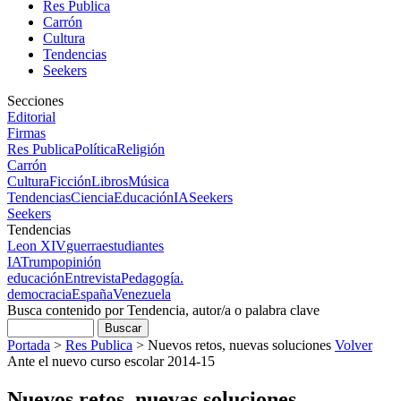
Res Publica
Carrón
Cultura
Tendencias
Seekers
Secciones
Editorial
Firmas
Res Publica
Política
Religión
Carrón
Cultura
Ficción
Libros
Música
Tendencias
Ciencia
Educación
IA
Seekers
Seekers
Tendencias
Leon XIV
guerra
estudiantes
IA
Trump
opinión
educación
Entrevista
Pedagogía.
democracia
España
Venezuela
Busca contenido por Tendencia, autor/a o palabra clave
Portada
>
Res Publica
>
Nuevos retos, nuevas soluciones
Volver
Ante el nuevo curso escolar 2014-15
Nuevos retos, nuevas soluciones