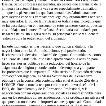
Básica. Salvo sorpresas inesperadas, no parece que el tránsito de la
antigua a la actual Primaria vaya a ser especialmente traumático,
aunque los plazos con los que han contado las Administraciones
para llevar a cabo sus tramitaciones legales y organizativas han sido
muy ajustados. El rol de la FP Básica es todavía una incógnita que
se irá desvelando en el transcurso de estos primeros cursos, pues su
ensamblaje con la nueva Enseñanza Secundaria está todavía por
llegar y éste es, sin lugar a dudas, su principal escollo y el debate
estrella sobre la segregación del alumnado.
En este momento, es más necesario que nunca el diálogo y la
negociación entre las Administraciones y el profesorado.
Rechazamos la decisión unilateral de algunas Comunidades, como
es el caso de Andalucía, que están aprovechando la ocasión para
hacer sus ajustes políticos en la reducción del horario de la
asignatura de religión y condenando al desempleo a gran parte de
los profesores que la imparten. El Ministerio de Educación debería
convocar con urgencia las Mesas Sectoriales de la enseñanza
pública y de la concertada contempladas en el Artículo 2bis de la
LOMCE. Queda mucha tela por cortar en el nuevo diseño de la
ESO, del Bachillerato y de la Formación Profesional, y la
negociación con las organizaciones sociales es imprescindible para
que en los próximos cursos académicos no se produzca un sálvese el
que pueda o un vaivén de improvisaciones y que cada Comunidad
se las componga lo mejor que quiera y pueda. Al final, no lo