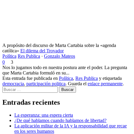
A propósito del discurso de Marta Cartabia sobre la «agenda
católica»
El dilema del Trovador
Política
Res Publica
·
Gonzalo Mateos
0
3
Nos lo jugamos todo en nuestra postura ante el poder. La pregunta
que Marta Cartabia formuló en su...
Esta entrada fue publicada en
Política
,
Res Publica
y etiquetada
democracia
,
participación politica
. Guarda el
enlace permanente
.
Buscar
Entradas recientes
La esperanza: una espera cierta
¿De qué hablamos cuando hablamos de libertad?
La aplicación militar de la IA y la responsabilidad que recae
en los seres humanos