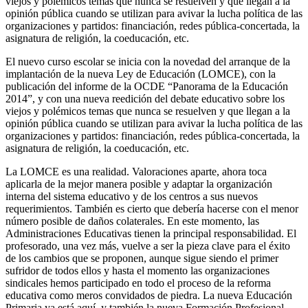
viejos y polémicos temas que nunca se resuelven y que llegan a la
opinión pública cuando se utilizan para avivar la lucha política de las
organizaciones y partidos: financiación, redes pública-concertada, la
asignatura de religión, la coeducación, etc.
El nuevo curso escolar se inicia con la novedad del arranque de la
implantación de la nueva Ley de Educación (LOMCE), con la
publicación del informe de la OCDE “Panorama de la Educación
2014”, y con una nueva reedición del debate educativo sobre los
viejos y polémicos temas que nunca se resuelven y que llegan a la
opinión pública cuando se utilizan para avivar la lucha política de las
organizaciones y partidos: financiación, redes pública-concertada, la
asignatura de religión, la coeducación, etc.
La LOMCE es una realidad. Valoraciones aparte, ahora toca
aplicarla de la mejor manera posible y adaptar la organización
interna del sistema educativo y de los centros a sus nuevos
requerimientos. También es cierto que debería hacerse con el menor
número posible de daños colaterales. En este momento, las
Administraciones Educativas tienen la principal responsabilidad. El
profesorado, una vez más, vuelve a ser la pieza clave para el éxito
de los cambios que se proponen, aunque sigue siendo el primer
sufridor de todos ellos y hasta el momento las organizaciones
sindicales hemos participado en todo el proceso de la reforma
educativa como meros convidados de piedra. La nueva Educación
Primaria ya está aquí, y también la nueva Formación Profesional