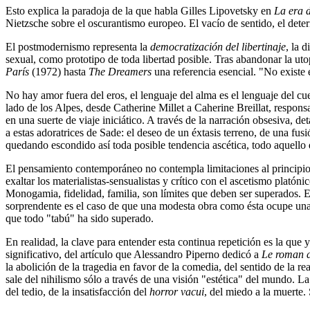
Esto explica la paradoja de la que habla Gilles Lipovetsky en
La era d
Nietzsche sobre el oscurantismo europeo. El vacío de sentido, el dete
El postmodernismo representa la
democratización del libertinaje
, la 
sexual, como prototipo de toda libertad posible. Tras abandonar la ut
París
(1972) hasta
The Dreamers
una referencia esencial. "No existe 
No hay amor fuera del eros, el lenguaje del alma es el lenguaje del cu
lado de los Alpes, desde Catherine Millet a Caherine Breillat, responsa
en una suerte de viaje iniciático. A través de la narración obsesiva, d
a estas adoratrices de Sade: el deseo de un éxtasis terreno, de una fus
quedando escondido así toda posible tendencia ascética, todo aquello qu
El pensamiento contemporáneo no contempla limitaciones al principi
exaltar los materialistas-sensualistas y crítico con el ascetismo platónic
Monogamia, fidelidad, familia, son límites que deben ser superados.
sorprendente es el caso de que una modesta obra como ésta ocupe un
que todo "tabú" ha sido superado.
En realidad, la clave para entender esta continua repetición es la que y
significativo, del artículo que Alessandro Piperno dedicó a
Le roman d
la abolición de la tragedia en favor de la comedia, del sentido de la re
sale del nihilismo sólo a través de una visión "estética" del mundo. L
del tedio, de la insatisfacción del
horror vacui
, del miedo a la muerte.