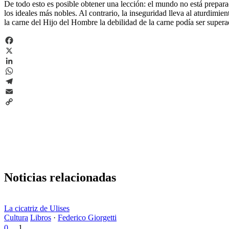
De todo esto es posible obtener una lección: el mundo no está preparad
los ideales más nobles. Al contrario, la inseguridad lleva al aturdimi
la carne del Hijo del Hombre la debilidad de la carne podía ser superada
Facebook
X
LinkedIn
WhatsApp
Telegram
Email
Copy
Link
Noticias relacionadas
La cicatriz de Ulises
Cultura
Libros
·
Federico Giorgetti
0
1