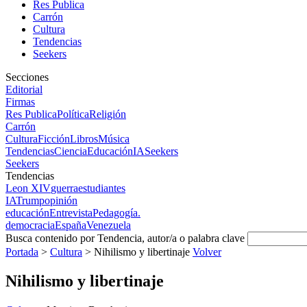
Res Publica
Carrón
Cultura
Tendencias
Seekers
Secciones
Editorial
Firmas
Res Publica
Política
Religión
Carrón
Cultura
Ficción
Libros
Música
Tendencias
Ciencia
Educación
IA
Seekers
Seekers
Tendencias
Leon XIV
guerra
estudiantes
IA
Trump
opinión
educación
Entrevista
Pedagogía.
democracia
España
Venezuela
Busca contenido por Tendencia, autor/a o palabra clave
Portada
>
Cultura
>
Nihilismo y libertinaje
Volver
Nihilismo y libertinaje