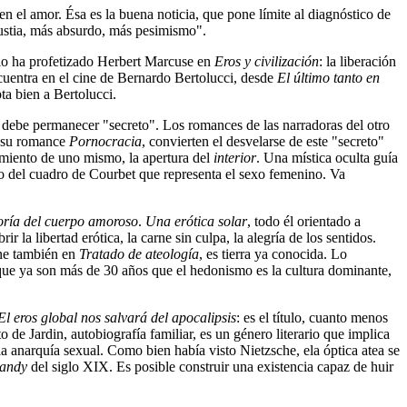
n el amor. Ésa es la buena noticia, que pone límite al diagnóstico de
gustia, más absurdo, más pesimismo".
8 lo ha profetizado Herbert Marcuse en
Eros y civilización
: la liberación
ncuentra en el cine de Bernardo Bertolucci, desde
El último tanto en
ta bien a Bertolucci.
 debe permanecer "secreto". Los romances de las narradoras del otro
e su romance
Pornocracia
, convierten el desvelarse de este "secreto"
brimiento de uno mismo, la apertura del
interior
. Una mística oculta guía
ulo del cuadro de Courbet que representa el sexo femenino. Va
oría del cuerpo amoroso
.
Una erótica solar
, todo él orientado a
r la libertad erótica, la carne sin culpa, la alegría de los sentidos.
one también en
Tratado de ateología
, es tierra ya conocida. Lo
ue ya son más de 30 años que el hedonismo es la cultura dominante,
El eros global nos salvará del apocalipsis
: es el título, cuanto menos
o de Jardin, autobiografía familiar, es un género literario que implica
, la anarquía sexual. Como bien había visto Nietzsche, ela óptica atea se
andy
del siglo XIX. Es posible construir una existencia capaz de huir