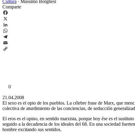
Cultura
·
Massimo Borghesi
Comparte
Facebook
X
LinkedIn
WhatsApp
Telegram
Email
Copy
Link
0
21.04.2008
El sexo es el opio de los pueblos. La célebre frase de Marx, que menci
colectiva de aturdimiento de las conciencias, de seducción generalizad
El eros es el opino, en sentido marxista, porque hoy ése es el sustituto 
seguido a la decadencia de los ideales del 68. En una sociedad fuerte
hombre excitando sus sentidos.