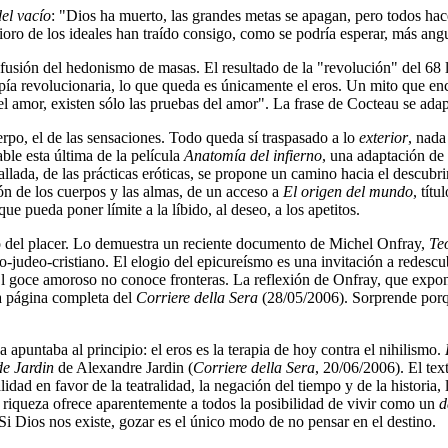
el vacío
: "Dios ha muerto, las grandes metas se apagan, pero todos hace
rioro de los ideales han traído consigo, como se podría esperar, más an
difusión del hedonismo de masas. El resultado de la "revolución" del 6
opía revolucionaria, lo que queda es únicamente el eros. Un mito que e
el amor, existen sólo las pruebas del amor". La frase de Cocteau se adap
erpo, el de las sensaciones. Todo queda sí traspasado a lo
exterior
, nada
ble esta última de la película
Anatomía del infierno
, una adaptación d
etallada, de las prácticas eróticas, se propone un camino hacia el descu
ión de los cuerpos y las almas, de un acceso a
El origen del mundo
, tít
e pueda poner límite a la líbido, al deseo, a los apetitos.
o del placer. Lo demuestra un reciente documento de Michel Onfray,
Te
o-judeo-cristiano. El elogio del epicureísmo es una invitación a redescubri
 El goce amoroso no conoce fronteras. La reflexión de Onfray, que exp
a página completa del
Corriere della Sera
(28/05/2006). Sorprende porq
a apuntaba al principio: el eros es la terapia de hoy contra el nihilismo.
e Jardin
de Alexandre Jardin (
Corriere della Sera
, 20/06/2006). El text
alidad en favor de la teatralidad, la negación del tiempo y de la historia
a riqueza ofrece aparentemente a todos la posibilidad de vivir como un
d
 Si Dios nos existe, gozar es el único modo de no pensar en el destino.