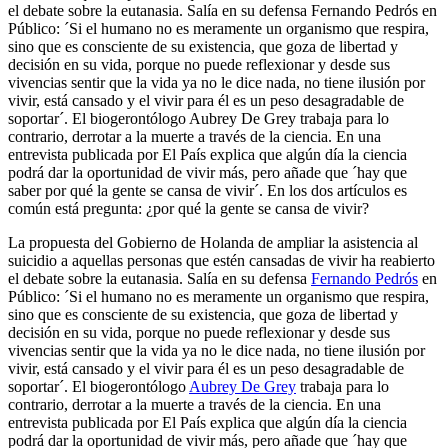
el debate sobre la eutanasia. Salía en su defensa Fernando Pedrós en
Público: ´Si el humano no es meramente un organismo que respira,
sino que es consciente de su existencia, que goza de libertad y
decisión en su vida, porque no puede reflexionar y desde sus
vivencias sentir que la vida ya no le dice nada, no tiene ilusión por
vivir, está cansado y el vivir para él es un peso desagradable de
soportar´. El biogerontólogo Aubrey De Grey trabaja para lo
contrario, derrotar a la muerte a través de la ciencia. En una
entrevista publicada por El País explica que algún día la ciencia
podrá dar la oportunidad de vivir más, pero añade que ´hay que
saber por qué la gente se cansa de vivir´. En los dos artículos es
común está pregunta: ¿por qué la gente se cansa de vivir?
La propuesta del Gobierno de Holanda de ampliar la asistencia al
suicidio a aquellas personas que estén cansadas de vivir ha reabierto
el debate sobre la eutanasia. Salía en su defensa
Fernando Pedrós
en
Público: ´Si el humano no es meramente un organismo que respira,
sino que es consciente de su existencia, que goza de libertad y
decisión en su vida, porque no puede reflexionar y desde sus
vivencias sentir que la vida ya no le dice nada, no tiene ilusión por
vivir, está cansado y el vivir para él es un peso desagradable de
soportar´. El biogerontólogo
Aubrey De Grey
trabaja para lo
contrario, derrotar a la muerte a través de la ciencia. En una
entrevista publicada por El País explica que algún día la ciencia
podrá dar la oportunidad de vivir más, pero añade que ´hay que