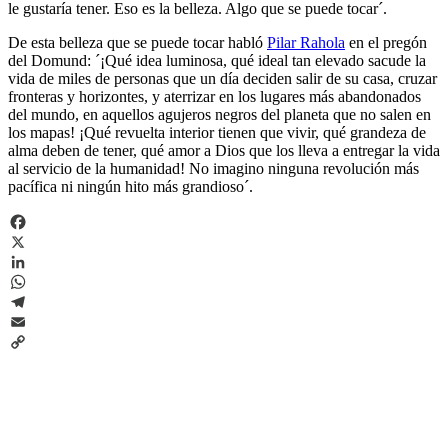
le gustaría tener. Eso es la belleza. Algo que se puede tocar´.
De esta belleza que se puede tocar habló
Pilar Rahola
en el pregón
del Domund: ´¡Qué idea luminosa, qué ideal tan elevado sacude la
vida de miles de personas que un día deciden salir de su casa, cruzar
fronteras y horizontes, y aterrizar en los lugares más abandonados
del mundo, en aquellos agujeros negros del planeta que no salen en
los mapas! ¡Qué revuelta interior tienen que vivir, qué grandeza de
alma deben de tener, qué amor a Dios que los lleva a entregar la vida
al servicio de la humanidad! No imagino ninguna revolución más
pacífica ni ningún hito más grandioso´.
Facebook
X
LinkedIn
WhatsApp
Telegram
Email
Copy
Link