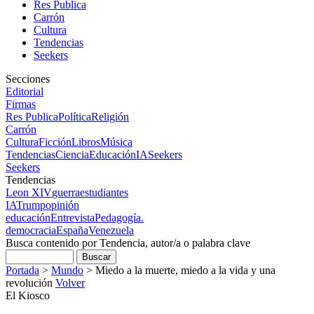
Res Publica
Carrón
Cultura
Tendencias
Seekers
Secciones
Editorial
Firmas
Res Publica
Política
Religión
Carrón
Cultura
Ficción
Libros
Música
Tendencias
Ciencia
Educación
IA
Seekers
Seekers
Tendencias
Leon XIV
guerra
estudiantes
IA
Trump
opinión
educación
Entrevista
Pedagogía.
democracia
España
Venezuela
Busca contenido por Tendencia, autor/a o palabra clave
Portada
>
Mundo
>
Miedo a la muerte, miedo a la vida y una
revolución
Volver
El Kiosco