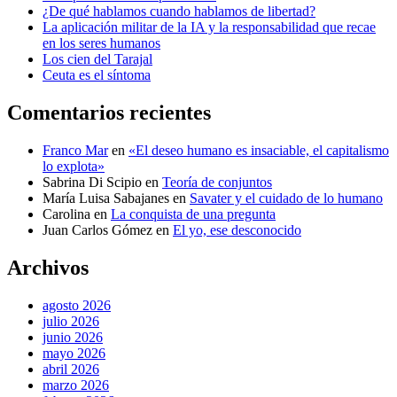
¿De qué hablamos cuando hablamos de libertad?
La aplicación militar de la IA y la responsabilidad que recae
en los seres humanos
Los cien del Tarajal
Ceuta es el síntoma
Comentarios recientes
Franco Mar
en
«El deseo humano es insaciable, el capitalismo
lo explota»
Sabrina Di Scipio
en
Teoría de conjuntos
María Luisa Sabajanes
en
Savater y el cuidado de lo humano
Carolina
en
La conquista de una pregunta
Juan Carlos Gómez
en
El yo, ese desconocido
Archivos
agosto 2026
julio 2026
junio 2026
mayo 2026
abril 2026
marzo 2026