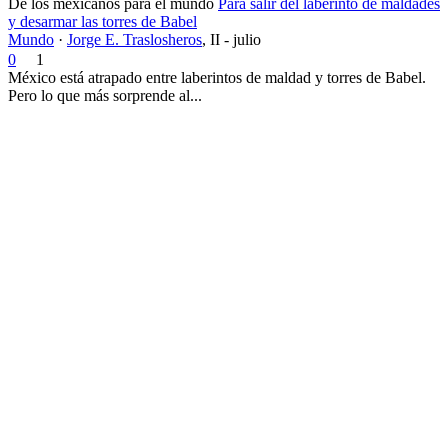
De los mexicanos para el mundo
Para salir del laberinto de maldades
y desarmar las torres de Babel
Mundo
·
Jorge E. Traslosheros
,
II - julio
0
1
México está atrapado entre laberintos de maldad y torres de Babel.
Pero lo que más sorprende al...