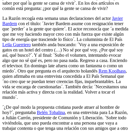
saber por qué la gente se cansa de vivir´. En los dos artículos es
común está pregunta: ¿por qué la gente se cansa de vivir?
La Razón recogía esta semana unas declaraciones del actor
Javier
Bardem
con el título: ´Javier Bardem asume con resignación tener
que `perder` a la gente que quiere´. El actor reconocía que ´a medida
que me voy haciendo mayor creo con más fuerza que existe algún
tipo de energía que trasciende lo físico´. La columnista de El País
Leila Guerriero
también anda buscando: ´Voy a una exposición de
gatos en un hotel del centro (…) No sé por qué voy. ¿Por qué soy
así, qué busco?´. Y al final: ´Subo el volumen, intentando evocar
algo que no sé qué es, pero no pasa nada. Regreso a casa. Enciendo
el televisor. En domingo late afuera como un fantasma o como un
miedo´. Otro que pregunta es el arquitecto holandés
Rem Koolhass
,
quien afirmaba en una entrevista concedida a El País Semanal que
´no creo que se puedan tener creencias fijas, inquebrantables. La
vida se encarga de cuestionarlas´. También decía: ´Necesitamos una
relación más activa y directa con la realidad. Volver a tocar el
mundo´.
´¿De qué modo la propuesta cristiana puede atraer al hombre de
hoy?´, preguntaba
Belén Tobalina
, en una entrevista para La Razón,
a Julián Carrón, presidente de Comunión y Liberación. ´Sobre todo
viviéndola, que uno pueda encontrar a una persona que vaya a
trabajar contenta o que tenga una relación con sus amigos que a otro