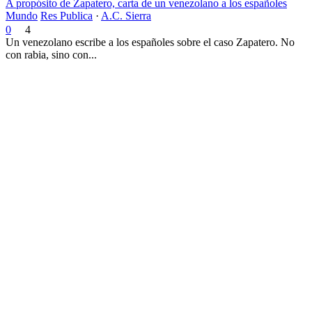
A propósito de Zapatero, carta de un venezolano a los españoles
Mundo
Res Publica
·
A.C. Sierra
0
4
Un venezolano escribe a los españoles sobre el caso Zapatero. No
con rabia, sino con...