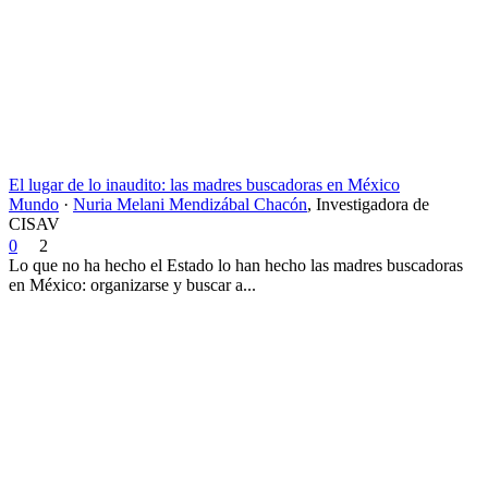
El lugar de lo inaudito: las madres buscadoras en México
Mundo
·
Nuria Melani Mendizábal Chacón
,
Investigadora de
CISAV
0
2
Lo que no ha hecho el Estado lo han hecho las madres buscadoras
en México: organizarse y buscar a...