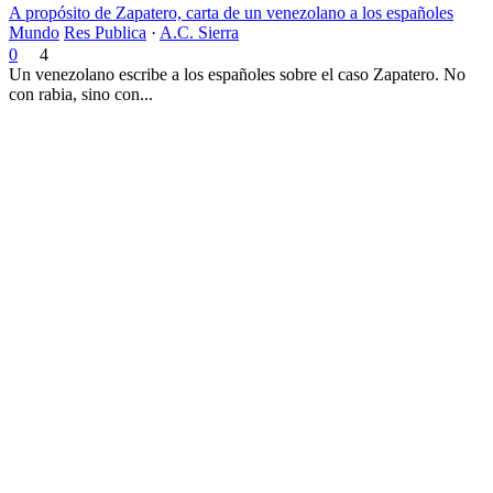
A propósito de Zapatero, carta de un venezolano a los españoles
Mundo
Res Publica
·
A.C. Sierra
0
4
Un venezolano escribe a los españoles sobre el caso Zapatero. No
con rabia, sino con...