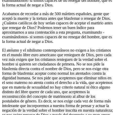
examinándonos- si somos capaces de no renegar del hombre, que es
la forma actual de negar a Dios.
Acabamos de recordar a más de 500 mártires españoles, gente que
aceptó la muerte y la tortura antes que blasfemar o renegar de Dios.
¿Cuántos católicos de hoy serían capaces de aceptar el martirio antes
que renegar de Dios? Podemos tener un buen índice para
aproximarnos a una contestación a esta pregunta, examinando -
examinándonos- si somos capaces de no renegar del hombre, que es
la forma actual de negar a Dios.
El ateísmo y el nihilismo contemporáneos no exigen a los cristianos
en el mundo libre euro americano que renieguen de Dios, pero cada
vez más exigen que los cristianos renieguen de la verdad sobre el
hombre si quieren ser ciudadanos de primera. No se nos pide la
blasfemia directa contra el nombre de Dios, pero se nos exige otra
forma de blasfemia: aceptar como normal los atentados contra la
dignidad humana. Se nos pide que aceptemos que eliminar niños en
el seno materno no atenta contra el derecho a la vida, que aceptemos
que en materia de sexualidad no hay criterio natural ni ético alguno
distinto del libre querer de cada uno, que aceptemos la
reconstrucción del concepto de matrimonio al albur de los
postulados de género. Es decir, se nos exige cada vez de forma más
intolerante que incorporemos a nuestra forma de pensar y actuar la
negación de la verdad sobre el hombre inscrita en nuestra naturaleza;
se nos exige renegar de Dios a través del desprecio a su gran amor: