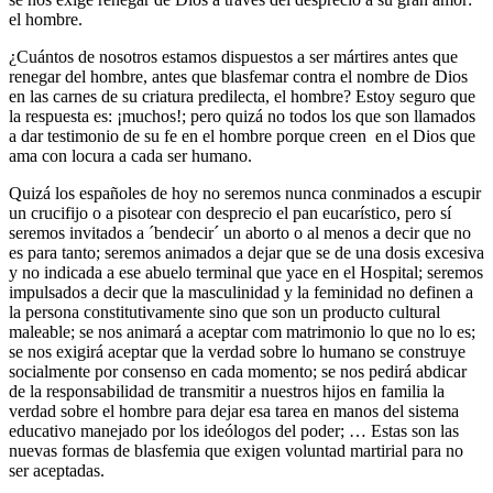
el hombre.
¿Cuántos de nosotros estamos dispuestos a ser mártires antes que
renegar del hombre, antes que blasfemar contra el nombre de Dios
en las carnes de su criatura predilecta, el hombre? Estoy seguro que
la respuesta es: ¡muchos!; pero quizá no todos los que son llamados
a dar testimonio de su fe en el hombre porque creen en el Dios que
ama con locura a cada ser humano.
Quizá los españoles de hoy no seremos nunca conminados a escupir
un crucifijo o a pisotear con desprecio el pan eucarístico, pero sí
seremos invitados a ´bendecir´ un aborto o al menos a decir que no
es para tanto; seremos animados a dejar que se de una dosis excesiva
y no indicada a ese abuelo terminal que yace en el Hospital; seremos
impulsados a decir que la masculinidad y la feminidad no definen a
la persona constitutivamente sino que son un producto cultural
maleable; se nos animará a aceptar com matrimonio lo que no lo es;
se nos exigirá aceptar que la verdad sobre lo humano se construye
socialmente por consenso en cada momento; se nos pedirá abdicar
de la responsabilidad de transmitir a nuestros hijos en familia la
verdad sobre el hombre para dejar esa tarea en manos del sistema
educativo manejado por los ideólogos del poder; … Estas son las
nuevas formas de blasfemia que exigen voluntad martirial para no
ser aceptadas.