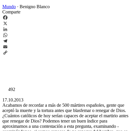
Mundo
·
Benigno Blanco
Comparte
Facebook
X
LinkedIn
WhatsApp
Telegram
Email
Copy
Link
492
17.10.2013
Acabamos de recordar a más de 500 mártires españoles, gente que
aceptó la muerte y la tortura antes que blasfemar o renegar de Dios.
¿Cuántos católicos de hoy serían capaces de aceptar el martirio antes
que renegar de Dios? Podemos tener un buen índice para
aproximarnos a una contestación a esta pregunta, examinando -