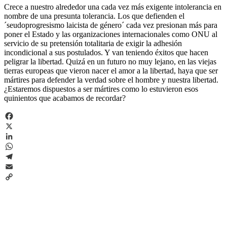
Crece a nuestro alrededor una cada vez más exigente intolerancia en
nombre de una presunta tolerancia. Los que defienden el
´seudoprogresismo laicista de género´ cada vez presionan más para
poner el Estado y las organizaciones internacionales como ONU al
servicio de su pretensión totalitaria de exigir la adhesión
incondicional a sus postulados. Y van teniendo éxitos que hacen
peligrar la libertad. Quizá en un futuro no muy lejano, en las viejas
tierras europeas que vieron nacer el amor a la libertad, haya que ser
mártires para defender la verdad sobre el hombre y nuestra libertad.
¿Estaremos dispuestos a ser mártires como lo estuvieron esos
quinientos que acabamos de recordar?
Facebook
X
LinkedIn
WhatsApp
Telegram
Email
Copy
Link