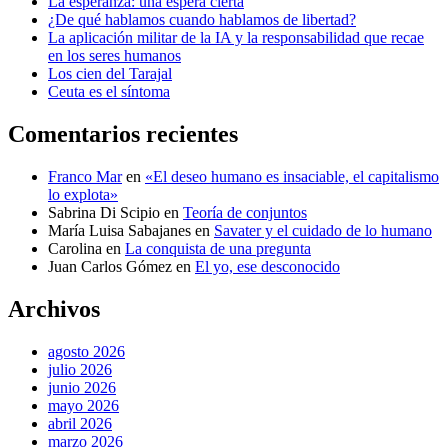
La esperanza: una espera cierta
¿De qué hablamos cuando hablamos de libertad?
La aplicación militar de la IA y la responsabilidad que recae
en los seres humanos
Los cien del Tarajal
Ceuta es el síntoma
Comentarios recientes
Franco Mar
en
«El deseo humano es insaciable, el capitalismo
lo explota»
Sabrina Di Scipio
en
Teoría de conjuntos
María Luisa Sabajanes
en
Savater y el cuidado de lo humano
Carolina
en
La conquista de una pregunta
Juan Carlos Gómez
en
El yo, ese desconocido
Archivos
agosto 2026
julio 2026
junio 2026
mayo 2026
abril 2026
marzo 2026