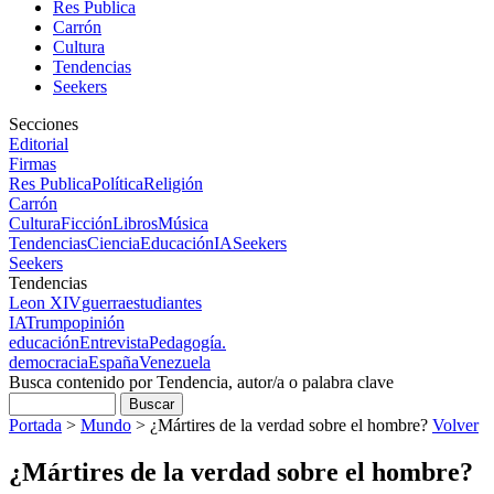
Res Publica
Carrón
Cultura
Tendencias
Seekers
Secciones
Editorial
Firmas
Res Publica
Política
Religión
Carrón
Cultura
Ficción
Libros
Música
Tendencias
Ciencia
Educación
IA
Seekers
Seekers
Tendencias
Leon XIV
guerra
estudiantes
IA
Trump
opinión
educación
Entrevista
Pedagogía.
democracia
España
Venezuela
Busca contenido por Tendencia, autor/a o palabra clave
Portada
>
Mundo
>
¿Mártires de la verdad sobre el hombre?
Volver
¿Mártires de la verdad sobre el hombre?