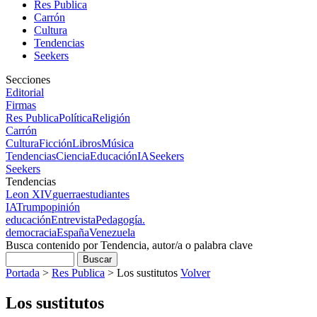
Res Publica
Carrón
Cultura
Tendencias
Seekers
Secciones
Editorial
Firmas
Res Publica
Política
Religión
Carrón
Cultura
Ficción
Libros
Música
Tendencias
Ciencia
Educación
IA
Seekers
Seekers
Tendencias
Leon XIV
guerra
estudiantes
IA
Trump
opinión
educación
Entrevista
Pedagogía.
democracia
España
Venezuela
Busca contenido por Tendencia, autor/a o palabra clave
Portada
>
Res Publica
>
Los sustitutos
Volver
Los sustitutos