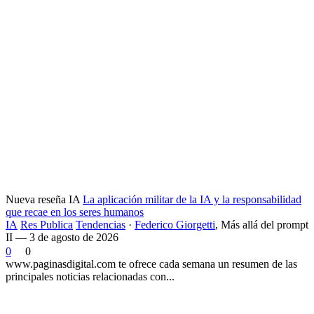
Nueva reseña IA
La aplicación militar de la IA y la responsabilidad
que recae en los seres humanos
IA
Res Publica
Tendencias
·
Federico Giorgetti
,
Más allá del prompt
II — 3 de agosto de 2026
0
0
www.paginasdigital.com te ofrece cada semana un resumen de las
principales noticias relacionadas con...