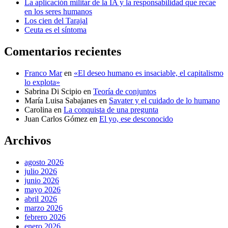
La aplicación militar de la IA y la responsabilidad que recae
en los seres humanos
Los cien del Tarajal
Ceuta es el síntoma
Comentarios recientes
Franco Mar
en
«El deseo humano es insaciable, el capitalismo
lo explota»
Sabrina Di Scipio
en
Teoría de conjuntos
María Luisa Sabajanes
en
Savater y el cuidado de lo humano
Carolina
en
La conquista de una pregunta
Juan Carlos Gómez
en
El yo, ese desconocido
Archivos
agosto 2026
julio 2026
junio 2026
mayo 2026
abril 2026
marzo 2026
febrero 2026
enero 2026