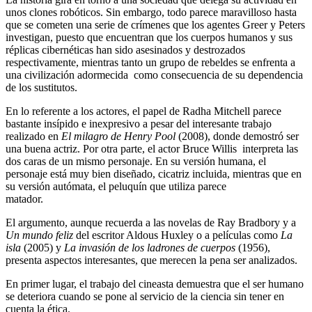
unos clones robóticos. Sin embargo, todo parece maravilloso hasta
que se cometen una serie de crímenes que los agentes Greer y Peters
investigan, puesto que encuentran que los cuerpos humanos y sus
réplicas cibernéticas han sido asesinados y destrozados
respectivamente, mientras tanto un grupo de rebeldes se enfrenta a
una civilización adormecida como consecuencia de su dependencia
de los sustitutos.
En lo referente a los actores, el papel de Radha Mitchell parece
bastante insípido e inexpresivo a pesar del interesante trabajo
realizado en
El milagro de Henry Pool
(2008), donde demostró ser
una buena actriz. Por otra parte, el actor Bruce Willis interpreta las
dos caras de un mismo personaje. En su versión humana, el
personaje está muy bien diseñado, cicatriz incluida, mientras que en
su versión autómata, el peluquín que utiliza parece
matador.
El argumento, aunque recuerda a las novelas de Ray Bradbory y a
Un mundo feliz
del escritor Aldous Huxley o a películas como
La
isla
(2005) y
La invasión de los ladrones de cuerpos
(1956),
presenta aspectos interesantes, que merecen la pena ser analizados.
En primer lugar, el trabajo del cineasta demuestra que el ser humano
se deteriora cuando se pone al servicio de la ciencia sin tener en
cuenta la ética.