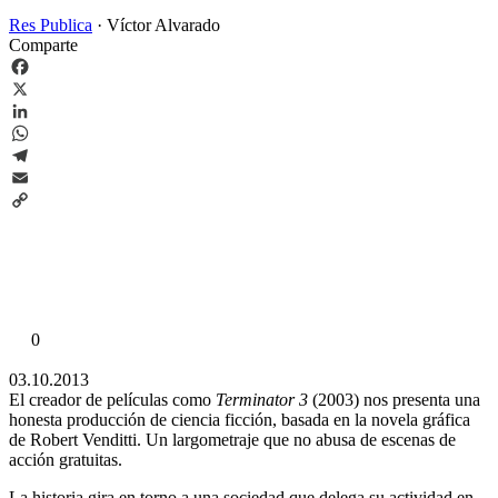
Res Publica
·
Víctor Alvarado
Comparte
Facebook
X
LinkedIn
WhatsApp
Telegram
Email
Copy
Link
0
03.10.2013
El creador de películas como
Terminator 3
(2003) nos presenta una
honesta producción de ciencia ficción, basada en la novela gráfica
de Robert Venditti. Un largometraje que no abusa de escenas de
acción gratuitas.
La historia gira en torno a una sociedad que delega su actividad en