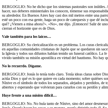
BERGOGLIO: No he dicho que los sistemas pastorales son inútiles. Al
hacer, sus deberes ministeriales los conocen, tómense sus responsabili
su alrededor. En Buenos Aires hay casi dos mil metros entre una parroq
esté un poco con esa gente, haga un poco de catequesis y que dé inclus
qué? ¿Vienen a misa ahora?». «No», me dijo. ¡Entonces! Salir de uno m
cierran el horizonte que es de Dios.
Vale también para los laicos…
BERGOGLIO: Su clericalización es un problema. Los curas clericalizan
en aquellas comunidades cristianas de Japón que se quedaron sin sace
la Iglesia y todos sus difuntos habían tenido un funeral católico. La 
vivido también su misión apostólica en virtud del bautismo. No hay q
No lo recuerdo. Dígame.
BERGOGLIO: Jonás lo tenía todo claro. Tenía ideas claras sobre Dios
actúa Dios y qué es lo que quiere en cada momento; sobre quiénes son f
Nínive es el símbolo de todos los separados, alejados y perdidos, de t
abiertos y esperando que volvieran para curarlos con su perdón y alime
Huye frente a una misión difícil…
BERGOGLIO: No. No huía tanto de Nínive, sino del amor desmesurado
Jonás. Quería hacer las cosas a su manera, quería dirigirlo todo él. S