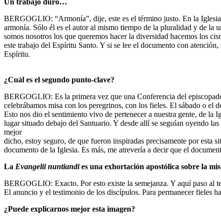
Un trabajo duro…
BERGOGLIO: “Armonía”, dije, este es el término justo. En la Iglesia, 
armonía. Sólo él es el autor al mismo tiempo de la pluralidad y de la 
somos nosotros los que queremos hacer la diversidad hacemos los ci
este trabajo del Espíritu Santo. Y si se lee el documento con atención
Espíritu.
¿Cuál es el segundo punto-clave?
BERGOGLIO: Es la primera vez que una Conferencia del episcopado lat
celebrábamos misa con los peregrinos, con los fieles. El sábado o el d
Esto nos dio el sentimiento vivo de pertenecer a nuestra gente, de la
lugar situado debajo del Santuario. Y desde allí se seguían oyendo las
mejor
dicho, estoy seguro, de que fueron inspiradas precisamente por esta s
documento de la Iglesia. Es más, me atrevería a decir que el documen
La
Evangelii nuntiandi
es una exhortación apostólica sobre la mi
BERGOGLIO: Exacto. Por esto existe la semejanza. Y aquí paso al terce
El anuncio y el testimonio de los discípulos. Para permanecer fieles ha
¿Puede explicarnos mejor esta imagen?