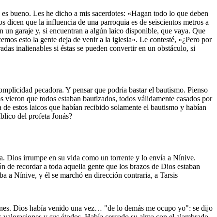
s es bueno. Les he dicho a mis sacerdotes: «Hagan todo lo que deben
os dicen que la influencia de una parroquia es de seiscientos metros a
n un garaje y, si encuentran a algún laico disponible, que vaya. Que
mos esto la gente deja de venir a la iglesia». Le contesté, «¿Pero por
as inalienables si éstas se pueden convertir en un obstáculo, si
omplicidad pecadora. Y pensar que podría bastar el bautismo. Pienso
s vieron que todos estaban bautizados, todos válidamente casados por
da de estos laicos que habían recibido solamente el bautismo y habían
blico del profeta Jonás?
ta. Dios irrumpe en su vida como un torrente y lo envía a Nínive.
ión de recordar a toda aquella gente que los brazos de Dios estaban
a a Nínive, y él se marchó en dirección contraria, a Tarsis
nes. Dios había venido una vez… "de lo demás me ocupo yo": se dijo
 sus valoraciones y sus étodos. Había cercado su alma con el alambrado