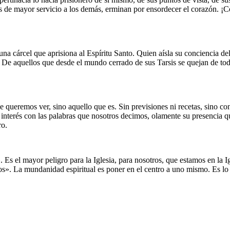
tes de mayor servicio a los demás, erminan por ensordecer el corazón. ¡
cárcel que aprisiona al Espíritu Santo. Quien aísla su conciencia del 
da. De aquellos que desde el mundo cerrado de sus Tarsis se quejan de t
eremos ver, sino aquello que es. Sin previsiones ni recetas, sino con a
erés con las palabras que nosotros decimos, olamente su presencia que
ro.
l mayor peligro para la Iglesia, para nosotros, que estamos en la Igl
os». La mundanidad espiritual es poner en el centro a uno mismo. Es lo q