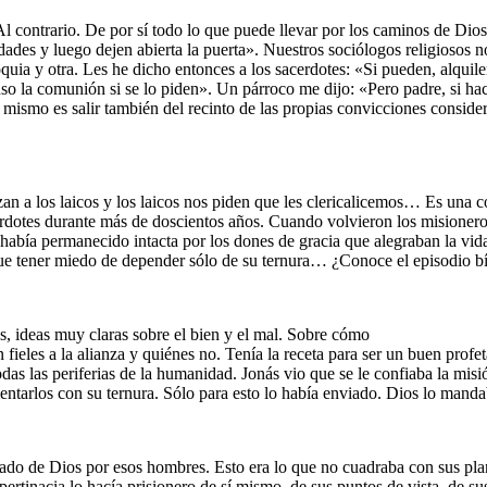
 contrario. De por sí todo lo que puede llevar por los caminos de Dio
dades y luego dejen abierta la puerta». Nuestros sociólogos religiosos n
uia y otra. Les he dicho entonces a los sacerdotes: «Si pueden, alquile
o la comunión si se lo piden». Un párroco me dijo: «Pero padre, si hace
ismo es salir también del recinto de las propias convicciones considerad
 a los laicos y los laicos nos piden que les clericalicemos… Es una c
rdotes durante más de doscientos años. Cuando volvieron los misionero
fe había permanecido intacta por los dones de gracia que alegraban la vi
ue tener miedo de depender sólo de su ternura… ¿Conoce el episodio bí
, ideas muy claras sobre el bien y el mal. Sobre cómo
ieles a la alianza y quiénes no. Tenía la receta para ser un buen profe
odas las periferias de la humanidad. Jonás vio que se le confiaba la mis
ntarlos con su ternura. Sólo para esto lo había enviado. Dios lo mandab
 de Dios por esos hombres. Esto era lo que no cuadraba con sus pla
u pertinacia lo hacía prisionero de sí mismo, de sus puntos de vista, de