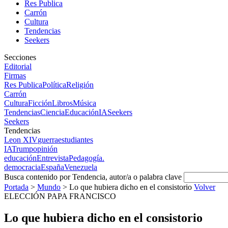
Res Publica
Carrón
Cultura
Tendencias
Seekers
Secciones
Editorial
Firmas
Res Publica
Política
Religión
Carrón
Cultura
Ficción
Libros
Música
Tendencias
Ciencia
Educación
IA
Seekers
Seekers
Tendencias
Leon XIV
guerra
estudiantes
IA
Trump
opinión
educación
Entrevista
Pedagogía.
democracia
España
Venezuela
Busca contenido por Tendencia, autor/a o palabra clave
Portada
>
Mundo
>
Lo que hubiera dicho en el consistorio
Volver
ELECCIÓN PAPA FRANCISCO
Lo que hubiera dicho en el consistorio