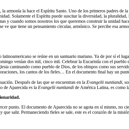
la armonía la hace el Espíritu Santo. Uno de los primeros padres de la 
unidad. Solamente el Espíritu puede suscitar la diversidad, la pluralidad
smas y cuando somos nosotros los que queremos construir la unidad ha
, se ve que tiene un pensamiento circular, armónico. Se percibe esa armon
inoamericano se reúne en un santuario mariano. Ya de por sí el lugar 
omingo venían dos mil, cinco mil. Celebrar la Eucaristía con el pueblo es
 Iglesia caminando como pueblo de Dios, de los obispos como sus servido
 oraciones, los cantos de los fieles… En el documento final hay un punt
ituación. Después de las que se encuentran en la
Evangelii nuntiandi
, s
to de Aparecida es la
Evangelii nuntiandi
de América Latina, es como 
sionaridad.
r punto. El documento de Aparecida no se agota en sí mismo, no cierra,
y que salir. Permaneciendo fieles se sale, este es el corazón de la misió