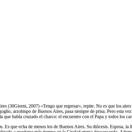
ires (30Giorni, 2007) «Tengo que regresar», repite. No es que los aire
oglio, arzobispo de Buenos Aires, pasa siempre de prisa. Pero esta vez
la que había cruzado el charco: el encuentro con el Papa y todos los car
en. Es que echa de menos los de Buenos Aires. Su diócesis. Esposa, la 
obligado a quedarse más tiempo en la Ciudad eterna descansando. Además,