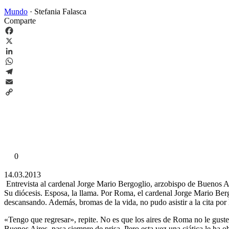
Mundo
·
Stefania Falasca
Comparte
Facebook
X
LinkedIn
WhatsApp
Telegram
Email
Copy
Link
0
14.03.2013
Entrevista al cardenal Jorge Mario Bergoglio, arzobispo de Buenos A
Su diócesis. Esposa, la llama. Por Roma, el cardenal Jorge Mario Berg
descansando. Además, bromas de la vida, no pudo asistir a la cita por 
«Tengo que regresar», repite. No es que los aires de Roma no le gust
Buenos Aires, pasa siempre de prisa. Pero esta vez una ciática le ha 