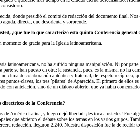
consistorio.
cida, donde presidió el comité de redacción del documento final. Nos c
o aguda, directa, que desorienta y sorprende.
sted, ¿que fue lo que caracterizó esta quinta Conferencia general
ento de gracia para la Iglesia latinoamericana.
ia latinoamericana, no ha sufrido ninguna manipulación. Ni por parte 
a parte se han puesto en otra; la sustancia, pues, es la misma, no ha ca
un clima de colaboración auténtica y fraternal, de respeto recíproco, que
es puntos-claves, los tres ´pilares´ de Aparecida. El primero de ellos es
ado con antelación, sino de un diálogo abierto, que ya había comenzado 
 directrices de la Conferencia?
e América Latina, y luego dejó libertad: ¡les toca a ustedes! Fue alg
copales que abrieron el debate sobre los temas en los varios grupos. Tam
tercera redacción, llegaron 2.240. Nuestra disposición fue la de recibir 