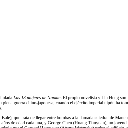
titulada
Las 13 mujeres de Nankín
. El propio novelista y Liu Heng son l
n plena guerra chino-japonesa, cuando el ejército imperial nipón ha t
s.
Bale), que trata de llegar entre bombas a la llamada catedral de Manches
ce años de edad cada una, y George Chen (Huang Tianyuan), un jovencito
mandado por el Coronel Hasegawa (Atsuro Watanabe) rodea el edificio, a