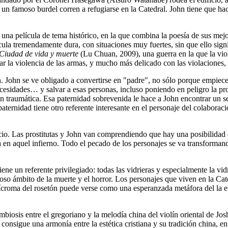
 un famoso burdel corren a refugiarse en la Catedral. John tiene que hac
na película de tema histórico, en la que combina la poesía de sus mejore
ícula tremendamente dura, con situaciones muy fuertes, sin que ello sign
Ciudad de vida y muerte
(Lu Chuan, 2009), una guerra en la que la vio
 la violencia de las armas, y mucho más delicado con las violaciones, 
John se ve obligado a convertirse en "padre", no sólo porque empiece a 
 necesidades… y salvar a esas personas, incluso poniendo en peligro la 
n traumática. Esa paternidad sobrevenida le hace a John encontrar un sent
ternidad tiene otro referente interesante en el personaje del colaborac
icio. Las prostitutas y John van comprendiendo que hay una posibilidad d
 en aquel infierno. Todo el pecado de los personajes se va transformand
.
e un referente privilegiado: todas las vidrieras y especialmente la vid
roso ámbito de la muerte y el horror. Los personajes que viven en la C
lícroma del rosetón puede verse como una esperanzada metáfora del la en
osis entre el gregoriano y la melodía china del violín oriental de Joshu
nsigue una armonía entre la estética cristiana y su tradición china, en