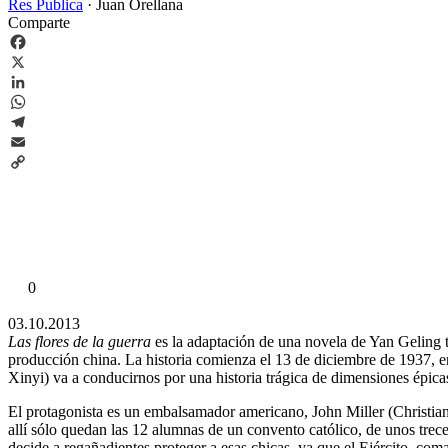
Res Publica
·
Juan Orellana
Comparte
Facebook
X
LinkedIn
WhatsApp
Telegram
Email
Copy
Link
0
03.10.2013
Las flores de la guerra
es la adaptación de una novela de Yan Geling 
producción china. La historia comienza el 13 de diciembre de 1937, e
Xinyi) va a conducirnos por una historia trágica de dimensiones épica
El protagonista es un embalsamador americano, John Miller (Christian 
allí sólo quedan las 12 alumnas de un convento católico, de unos tre
decide a regañadientes proteger a esas chicas, ya que el Ejército, co