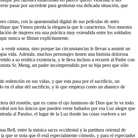
erse pasar por sacerdote para gestionar esa delicada situación, que
s cintas, con la aparatosidad digital de sus películas de artes
ifique que Yimou pierda la elegancia que le caracteriza. Nos muestra
lación de mujeres era una práctica muy extendida entre los soldados
que nunca se filman explícitamente.
vestir sotana, sino porque las circunstancias le llevan a asumir un
propia vida. Además, muchos personajes tienen una historia dolorosa
ido a su errática existencia, y le lleva incluso a recurrir al Padre con
ionista Sr. Meng, un padre incomprendido por su hija pero que sólo
e redención en sus vidas, y que esta pasa por el sacrificio, un
o en el altar del sacrificio, y lo que empieza como un abanico de
riera del rosetón, que es como el ojo luminoso de Dios que lo ve todo.
atedral son los únicos que pueden verse bañados por esa Luz alegre que
trada al Paraíso, el lugar de la Luz donde las cosas vuelven a ser
a Bell, entre la música sacra occidental y la partitura oriental de
 la que se nota que él está especialmente cómodo, y para el espectador