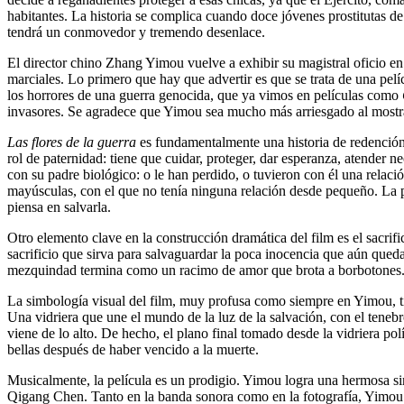
habitantes. La historia se complica cuando doce jóvenes prostitutas de
tendrá un conmovedor y tremendo desenlace.
El director chino Zhang Yimou vuelve a exhibir su magistral oficio en u
marciales. Lo primero que hay que advertir es que se trata de una pel
los horrores de una guerra genocida, que ya vimos en películas como
invasores. Se agradece que Yimou sea mucho más arriesgado al mostrar
Las flores de la guerra
es fundamentalmente una historia de redención. 
rol de paternidad: tiene que cuidar, proteger, dar esperanza, atender
con su padre biológico: o le han perdido, o tuvieron con él una relació
mayúsculas, con el que no tenía ninguna relación desde pequeño. La pa
piensa en salvarla.
Otro elemento clave en la construcción dramática del film es el sacrif
sacrificio que sirva para salvaguardar la poca inocencia que aún queda
mezquindad termina como un racimo de amor que brota a borbotones
La simbología visual del film, muy profusa como siempre en Yimou, tien
Una vidriera que une el mundo de la luz de la salvación, con el teneb
viene de lo alto. De hecho, el plano final tomado desde la vidriera po
bellas después de haber vencido a la muerte.
Musicalmente, la película es un prodigio. Yimou logra una hermosa simbi
Qigang Chen. Tanto en la banda sonora como en la fotografía, Yimou co