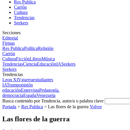
Res Publica
Carrón
Cultura
Tendencias
Seekers
Secciones
Editorial
Firmas
Res Publica
Política
Religión
Carrón
Cultura
Ficción
Libros
Música
Tendencias
Ciencia
Educación
IA
Seekers
Seekers
Tendencias
Leon XIV
guerra
estudiantes
IA
Trump
opinión
educación
Entrevista
Pedagogía.
democracia
España
Venezuela
Busca contenido por Tendencia, autor/a o palabra clave
Portada
>
Res Publica
>
Las flores de la guerra
Volver
Las flores de la guerra