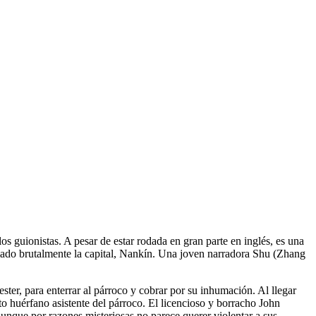
os guionistas. A pesar de estar rodada en gran parte en inglés, es una
omado brutalmente la capital, Nankín. Una joven narradora Shu (Zhang
ter, para enterrar al párroco y cobrar por su inhumación. Al llegar
 huérfano asistente del párroco. El licencioso y borracho John
unque por razones misteriosas no parece querer violentar a sus