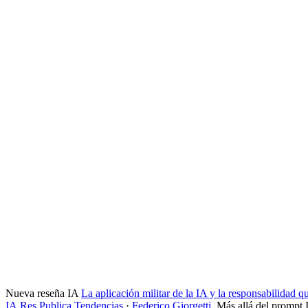
Nueva reseña IA
La aplicación militar de la IA y la responsabilidad 
IA
Res Publica
Tendencias
·
Federico Giorgetti
,
Más allá del prompt 