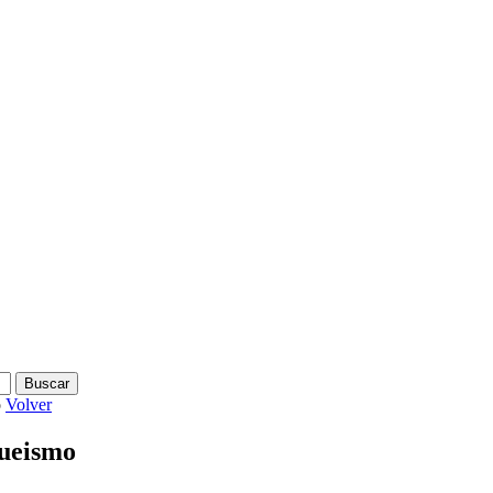
o
Volver
queismo