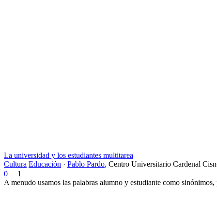
La universidad y los estudiantes multitarea
Cultura
Educación
·
Pablo Pardo
,
Centro Universitario Cardenal Cisn
0
1
A menudo usamos las palabras alumno y estudiante como sinónimos, p