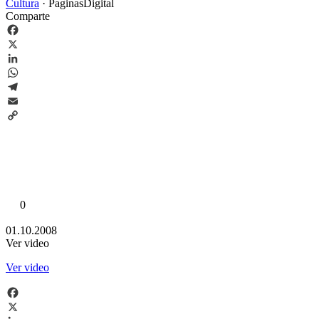
Cultura
·
PaginasDigital
Comparte
Facebook
X
LinkedIn
WhatsApp
Telegram
Email
Copy
Link
0
01.10.2008
Ver video
Ver video
Facebook