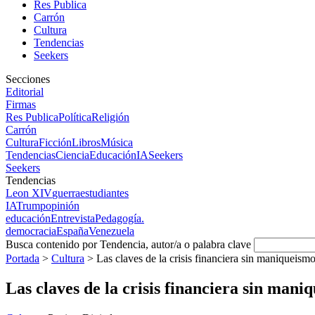
Res Publica
Carrón
Cultura
Tendencias
Seekers
Secciones
Editorial
Firmas
Res Publica
Política
Religión
Carrón
Cultura
Ficción
Libros
Música
Tendencias
Ciencia
Educación
IA
Seekers
Seekers
Tendencias
Leon XIV
guerra
estudiantes
IA
Trump
opinión
educación
Entrevista
Pedagogía.
democracia
España
Venezuela
Busca contenido por Tendencia, autor/a o palabra clave
Portada
>
Cultura
>
Las claves de la crisis financiera sin maniqueism
Las claves de la crisis financiera sin mani