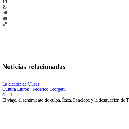
X
LinkedIn
WhatsApp
Telegram
Email
Copy
Link
Noticias relacionadas
La cicatriz de Ulises
Cultura
Libros
·
Federico Giorgetti
0
1
El viaje, el sentimiento de culpa, Ítaca, Penélope y la destrucción de 