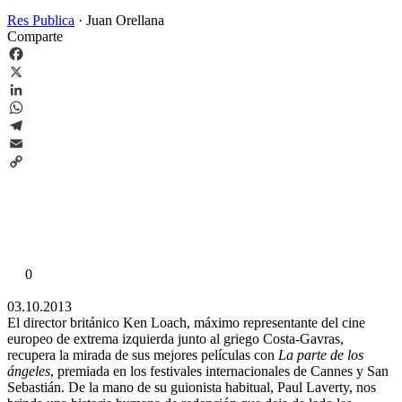
Res Publica
·
Juan Orellana
Comparte
Facebook
X
LinkedIn
WhatsApp
Telegram
Email
Copy
Link
0
03.10.2013
El director británico Ken Loach, máximo representante del cine
europeo de extrema izquierda junto al griego Costa-Gavras,
recupera la mirada de sus mejores películas con
La parte de los
ángeles
, premiada en los festivales internacionales de Cannes y San
Sebastián. De la mano de su guionista habitual, Paul Laverty, nos