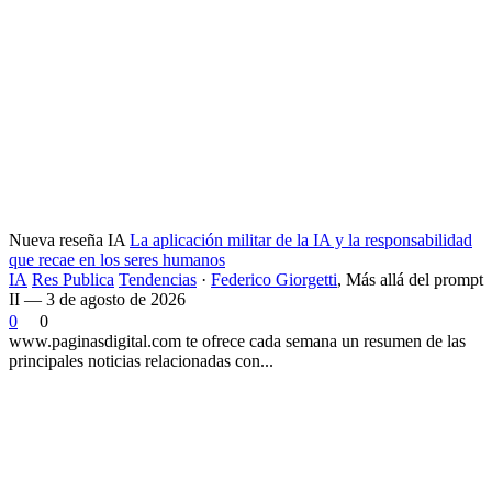
Nueva reseña IA
La aplicación militar de la IA y la responsabilidad
que recae en los seres humanos
IA
Res Publica
Tendencias
·
Federico Giorgetti
,
Más allá del prompt
II — 3 de agosto de 2026
0
0
www.paginasdigital.com te ofrece cada semana un resumen de las
principales noticias relacionadas con...