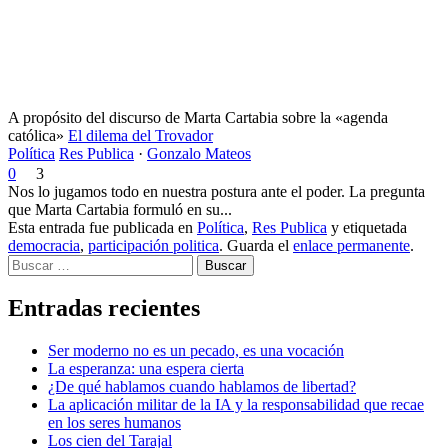
A propósito del discurso de Marta Cartabia sobre la «agenda
católica»
El dilema del Trovador
Política
Res Publica
·
Gonzalo Mateos
0
3
Nos lo jugamos todo en nuestra postura ante el poder. La pregunta
que Marta Cartabia formuló en su...
Esta entrada fue publicada en
Política
,
Res Publica
y etiquetada
democracia
,
participación politica
. Guarda el
enlace permanente
.
Buscar
Entradas recientes
Ser moderno no es un pecado, es una vocación
La esperanza: una espera cierta
¿De qué hablamos cuando hablamos de libertad?
La aplicación militar de la IA y la responsabilidad que recae
en los seres humanos
Los cien del Tarajal