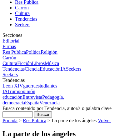
Res Publica
Carrón
Cultura
Tendencias
Seekers
Secciones
Editorial
Firmas
Res Publica
Política
Religión
Carrón
Cultura
Ficción
Libros
Música
Tendencias
Ciencia
Educación
IA
Seekers
Seekers
Tendencias
Leon XIV
guerra
estudiantes
IA
Trump
opinión
educación
Entrevista
Pedagogía.
democracia
España
Venezuela
Busca contenido por Tendencia, autor/a o palabra clave
Portada
>
Res Publica
>
La parte de los ángeles
Volver
La parte de los ángeles