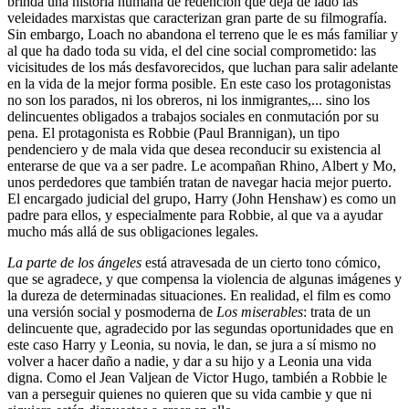
brinda una historia humana de redención que deja de lado las
veleidades marxistas que caracterizan gran parte de su filmografía.
Sin embargo, Loach no abandona el terreno que le es más familiar y
al que ha dado toda su vida, el del cine social comprometido: las
vicisitudes de los más desfavorecidos, que luchan para salir adelante
en la vida de la mejor forma posible. En este caso los protagonistas
no son los parados, ni los obreros, ni los inmigrantes,... sino los
delincuentes obligados a trabajos sociales en conmutación por su
pena. El protagonista es Robbie (Paul Brannigan), un tipo
pendenciero y de mala vida que desea reconducir su existencia al
enterarse de que va a ser padre. Le acompañan Rhino, Albert y Mo,
unos perdedores que también tratan de navegar hacia mejor puerto.
El encargado judicial del grupo, Harry (John Henshaw) es como un
padre para ellos, y especialmente para Robbie, al que va a ayudar
mucho más allá de sus obligaciones legales.
La parte de los ángeles
está atravesada de un cierto tono cómico,
que se agradece, y que compensa la violencia de algunas imágenes y
la dureza de determinadas situaciones. En realidad, el film es como
una versión social y posmoderna de
Los miserables
: trata de un
delincuente que, agradecido por las segundas oportunidades que en
este caso Harry y Leonia, su novia, le dan, se jura a sí mismo no
volver a hacer daño a nadie, y dar a su hijo y a Leonia una vida
digna. Como el Jean Valjean de Victor Hugo, también a Robbie le
van a perseguir quienes no quieren que su vida cambie y que ni