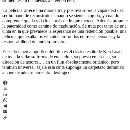
siquiera están dispuestos a creer en ello.
La película ofrece una mirada muy positiva sobre la capacidad del
ser humano de reconstruirse cuando se siente acogido, y cuando
comprende que la vida le da más de lo que merece. Además propone
la paternidad como camino de maduración. Se trata por tanto de una
cinta en la que prevalece la esperanza de una redención posible, una
película que exalta los vínculos profundos entre las personas y la
responsabilidad de unos sobre otros.
El estilo cinematográfico del film es el clásico estilo de Ken Loach
de toda la vida: su forma de encuadrar, su puesta en escena, su
dirección de actores,… en un film absolutamente británico, pero
también universal. Ojalá esta cinta suponga un carpetazo definitivo
al cine de adoctrinamiento ideológico.
Facebook
X
LinkedIn
WhatsApp
Telegram
Email
Copy
Link