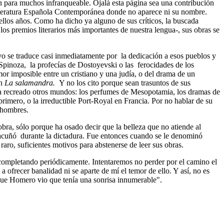
n para muchos infranqueable. Ojalá esta página sea una contribución
 Literatura Española Contemporánea donde no aparece ni su nombre.
ellos años. Como ha dicho ya alguno de sus críticos, la buscada
los premios literarios más importantes de nuestra lengua-, sus obras se
tivo se traduce casi inmediatamente por la dedicación a esos pueblos y
 Spinoza, la profecías de Dostoyevski o las ferocidades de los
r imposible entre un cristiano y una judía, o del drama de un
en
La salamandra.
Y no los cito porque sean trasuntos de sus
 Ha recreado otros mundos: los perfumes de Mesopotamia, los dramas de
o primero, o la irreductible Port-Royal en Francia. Por no hablar de su
 hombres.
bra, sólo porque ha osado decir que la belleza que no atiende al
 se acuñó durante la dictadura. Fue entonces cuando se le denominó
raro, suficientes motivos para abstenerse de leer sus obras.
y completando periódicamente. Intentaremos no perder por el camino el
 ofrecer banalidad ni se aparte de mí el temor de ello. Y así, no es
 que Homero vio que tenía una sonrisa innumerable".