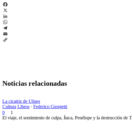
Facebook
X
LinkedIn
WhatsApp
Telegram
Email
Copy
Link
Noticias relacionadas
La cicatriz de Ulises
Cultura
Libros
·
Federico Giorgetti
0
1
El viaje, el sentimiento de culpa, Ítaca, Penélope y la destrucción de 