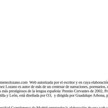
menezlozano.com Web autorizada por el escritor y en cuya elaboración e
nez Lozano es autor de más de un centenar de narraciones, poemarios, d
os más prestigiosos de la lengua española: Premio Cervantes de 2002, 
astilla y León, está diseñada por O3, y dirigida por Guadalupe Arbona,
ersidad Complutense de Madrid emprender la elaboración de una web s