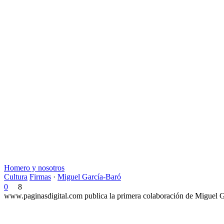
Homero y nosotros
Cultura
Firmas
·
Miguel García-Baró
0
8
www.paginasdigital.com publica la primera colaboración de Miguel Ga