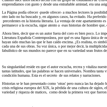
emprendíamos con gusto y desde una entrañable amistad, era una asig
La Página podía ofrecer -puede ofrecer- a muchos lectores la posibilid
otro lado no ha buscado y, en algunos casos, ha evitado. Ha preferido 
precedentes en la historia literaria. La ventaja de este apartamiento 
permanece a la escucha, sigue atento a esas historias de hombre que, 
Ahora bien, decir que es un autor fuera del coro es bien poco. Lo impo
Literatura Española Contemporánea, por qué es una figura única de nues
hayan sido muchas las que le han caído encima. ¿Es realista, es simból
cada una de sus obras. Su voz única, o por mejor decir, la multiplicida
fabulístico de sus mundos no parece que en su variedad sean frutos 
Su singularidad reside en que el autor escucha, recrea y vitaliza nue
tantas latitudes, que las palabras se hacen universales. Nombra tanta 
condición humana. Esta es el secreto de sus relatos y narraciones.
Historias se le han presentado como ‘otras' pero nunca las ha dejado hué
crisis religiosa europea del XIX, la pérdida de una cultura de siglos, 
variedad y riqueza de matices, como desde la primera vez que fueron 