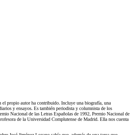
l propio autor ha contribuido. Incluye una biografía, una
iarios y ensayos. Es también periodista y columnista de los
Premio Nacional de las Letras Españolas de 1992, Premio Nacional de
 profesora de la Universidad Complutense de Madrid. Ella nos cuenta
obre José Jiménez Lozano sabía que, además de una tarea que