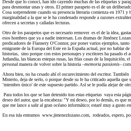
Desde que lo conocí, han ido cayendo muchas de las etiquetas y parap
para desmontar unas y otros. El primer parapeto es el de un delibera
Cosa sorprendente cuando su presencia literaria comienza en 1971 y h
marginalidad a la que se le ha condenado responde a razones extraliter
ofrecen a secretas y calladas lecturas.
Otro de los parapetos que es necesario remover es el de la idea, gastad
esos hombres que ya a nadie interesan. Los dramas de Jiménez Lozano r
predicadores de Flannery O'Connor, por poner varios ejemplos, tanto 
emigrante de la Europa del Este en la España actual, por no hablar d
historias, sino porque con estos personajes y escritores ha pasado e
Jutlandia, las blancas estepas rusas, las frías casas de la Inquisición, 
personal manera de volver sobre la historia –
memoria passionis
– como
Ahora bien, no ha cesado ahí el oscurecimiento del escritor. También 
Misterio, deja de serlo, o porque desde su fe ha criticado aquella que
‘miembro único' de este supuesto partido. Así se le podía alejar de otr
Para todos los que se han detenido tras estas etiquetas vaya esta pág
deseo del autor, que la encabeza: "Y mi deseo, por lo demás, es que nun
que me lance a salir al gran océano informático; estaré muy a gusto 
En esa isla entramos www.jimenezlozano.com, rodeados, espero, por