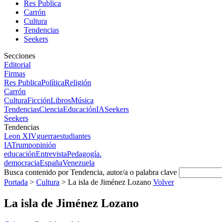
Res Publica
Carrón
Cultura
Tendencias
Seekers
Secciones
Editorial
Firmas
Res Publica
Política
Religión
Carrón
Cultura
Ficción
Libros
Música
Tendencias
Ciencia
Educación
IA
Seekers
Seekers
Tendencias
Leon XIV
guerra
estudiantes
IA
Trump
opinión
educación
Entrevista
Pedagogía.
democracia
España
Venezuela
Busca contenido por Tendencia, autor/a o palabra clave
Portada
>
Cultura
>
La isla de Jiménez Lozano
Volver
La isla de Jiménez Lozano