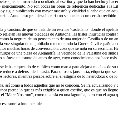
etos que han marcado u ocultado al escritor y que lo han hecho y hace
do silenciamiento. No son pocas las obras de referencia dedicadas a la
oy sigue publicando con mayor maestría y vitalidad si cabe que en aqu
arias. Aunque su grandeza literaria no se puede oscurecer -ha recibido 
a y cansina, de que se trata de un escritor ‘castellano', donde el apela
eflejan las nuevas piedades de Antígona, las tristes injusticias contra
como la negrura de un pensamiento de una mujer de Castilla o de un amo
e la voz singular de un jubilado rememorando la Guerra Civil española 
l autor muchas horas de conversación, cosa que se nota en su escritura.
el fulgor de una plaza de Alejandría, la vecindad de la Palestina del sigl
 si fuese un asunto de antes de ayer, cuyo conocimiento nos hace más
se le ha etiquetado de católico como marca para alejar a muchos de su o
 se reduce a defensa de la casta. Para otros es jansenista, etiqueta que
os lectores, mientras pesaba sobre él el estigma de lo heterodoxo o de lo 
ina, así como a todos aquellos que no le conocen. Se irá actualizando 
ca pierda lo que es más exigible a quien escribe, que es que no llegue a
en el "Mare Nostrum", como una isla en una lagunilla, pero con el agua
 esa sonrisa innumerable.