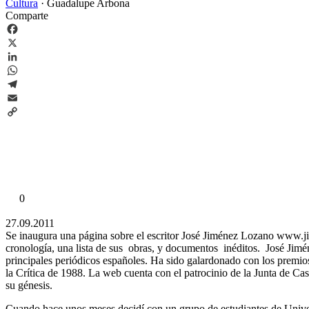
Cultura
·
Guadalupe Arbona
Comparte
Facebook
X
LinkedIn
WhatsApp
Telegram
Email
Copy
Link
0
27.09.2011
Se inaugura una página sobre el escritor José Jiménez Lozano www.ji
cronología, una lista de sus obras, y documentos inéditos. José Jimé
principales periódicos españoles. Ha sido galardonado con los premi
la Crítica de 1988. La web cuenta con el patrocinio de la Junta de C
su génesis.
Cuando hace unos meses decidí con un grupo de estudiantes de Univ