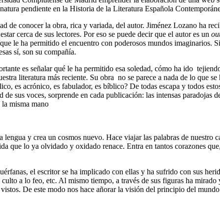
natura pendiente en la Historia de la Literatura Española Contemporán
ad de conocer la obra, rica y variada, del autor. Jiménez Lozano ha rec
estar cerca de sus lectores. Por eso se puede decir que el autor es un
ou
es que le ha permitido el encuentro con poderosos mundos imaginarios. Si
esas sí, son su compañía.
rtante es señalar qué le ha permitido esa soledad, cómo ha ido tejiendo 
tra literatura más reciente. Su obra no se parece a nada de lo que se ha
ico, es acrónico, es fabulador, es bíblico? De todas escapa y todos estos
d de sus voces, sorprende en cada publicación: las intensas paradojas de 
de la misma mano
stra lengua y crea un cosmos nuevo. Hace viajar las palabras de nuestro 
vida que lo ya olvidado y oxidado renace. Entra en tantos corazones que,
rfanas, el escritor se ha implicado con ellas y ha sufrido con sus herida
el culto a lo feo, etc. Al mismo tiempo, a través de sus figuras ha mirad
vistos. De este modo nos hace añorar la visión del principio del mund