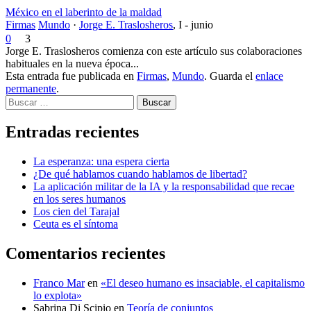
México en el laberinto de la maldad
Firmas
Mundo
·
Jorge E. Traslosheros
,
I - junio
0
3
Jorge E. Traslosheros comienza con este artículo sus colaboraciones
habituales en la nueva época...
Esta entrada fue publicada en
Firmas
,
Mundo
. Guarda el
enlace
permanente
.
Buscar
Entradas recientes
La esperanza: una espera cierta
¿De qué hablamos cuando hablamos de libertad?
La aplicación militar de la IA y la responsabilidad que recae
en los seres humanos
Los cien del Tarajal
Ceuta es el síntoma
Comentarios recientes
Franco Mar
en
«El deseo humano es insaciable, el capitalismo
lo explota»
Sabrina Di Scipio
en
Teoría de conjuntos