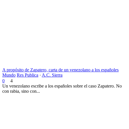
A propósito de Zapatero, carta de un venezolano a los españoles
Mundo
Res Publica
·
A.C. Sierra
0
4
Un venezolano escribe a los españoles sobre el caso Zapatero. No
con rabia, sino con...