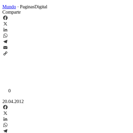
Mundo
·
PaginasDigital
Comparte
Facebook
X
LinkedIn
WhatsApp
Telegram
Email
Copy
Link
0
20.04.2012
Facebook
X
LinkedIn
WhatsApp