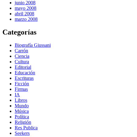
junio 2008
mayo 2008
abril 2008
marzo 2008
Categorías
Biografía Giussani
Carrón
Ciencia
Cultura
Editorial
Educación
Escrituras
Ficción
Firmas
IA
Libros
Mundo
Música
Política
Religión
Res Publica
Seekers