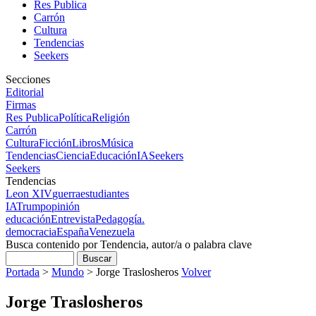
Res Publica
Carrón
Cultura
Tendencias
Seekers
Secciones
Editorial
Firmas
Res Publica
Política
Religión
Carrón
Cultura
Ficción
Libros
Música
Tendencias
Ciencia
Educación
IA
Seekers
Seekers
Tendencias
Leon XIV
guerra
estudiantes
IA
Trump
opinión
educación
Entrevista
Pedagogía.
democracia
España
Venezuela
Busca contenido por Tendencia, autor/a o palabra clave
Portada
>
Mundo
>
Jorge Traslosheros
Volver
Jorge Traslosheros