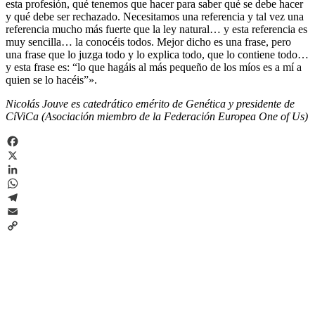
esta profesión, qué tenemos que hacer para saber qué se debe hacer
y qué debe ser rechazado. Necesitamos una referencia y tal vez una
referencia mucho más fuerte que la ley natural… y esta referencia es
muy sencilla… la conocéis todos. Mejor dicho es una frase, pero
una frase que lo juzga todo y lo explica todo, que lo contiene todo…
y esta frase es: “lo que hagáis al más pequeño de los míos es a mí a
quien se lo hacéis”».
Nicolás Jouve es catedrático emérito de Genética y presidente de
CíViCa (Asociación miembro de la Federación Europea One of Us)
Facebook
X
LinkedIn
WhatsApp
Telegram
Email
Copy
Link