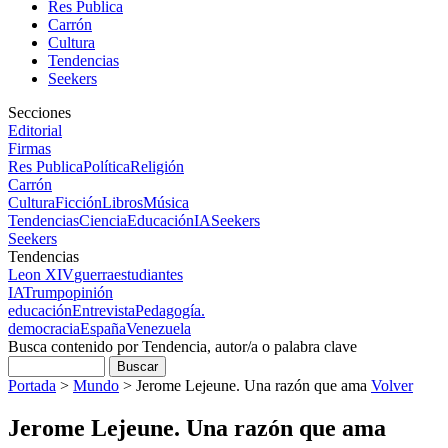
Res Publica
Carrón
Cultura
Tendencias
Seekers
Secciones
Editorial
Firmas
Res Publica
Política
Religión
Carrón
Cultura
Ficción
Libros
Música
Tendencias
Ciencia
Educación
IA
Seekers
Seekers
Tendencias
Leon XIV
guerra
estudiantes
IA
Trump
opinión
educación
Entrevista
Pedagogía.
democracia
España
Venezuela
Busca contenido por Tendencia, autor/a o palabra clave
Portada
>
Mundo
>
Jerome Lejeune. Una razón que ama
Volver
Jerome Lejeune. Una razón que ama