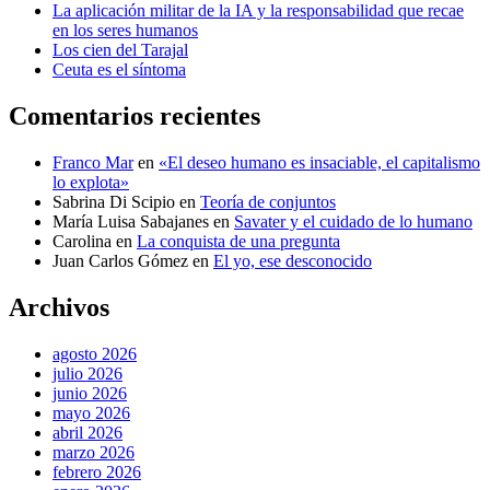
La aplicación militar de la IA y la responsabilidad que recae
en los seres humanos
Los cien del Tarajal
Ceuta es el síntoma
Comentarios recientes
Franco Mar
en
«El deseo humano es insaciable, el capitalismo
lo explota»
Sabrina Di Scipio
en
Teoría de conjuntos
María Luisa Sabajanes
en
Savater y el cuidado de lo humano
Carolina
en
La conquista de una pregunta
Juan Carlos Gómez
en
El yo, ese desconocido
Archivos
agosto 2026
julio 2026
junio 2026
mayo 2026
abril 2026
marzo 2026
febrero 2026