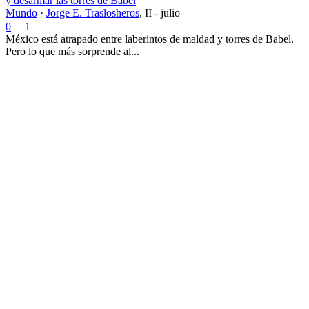
y desarmar las torres de Babel
Mundo
·
Jorge E. Traslosheros
,
II - julio
0
1
México está atrapado entre laberintos de maldad y torres de Babel.
Pero lo que más sorprende al...