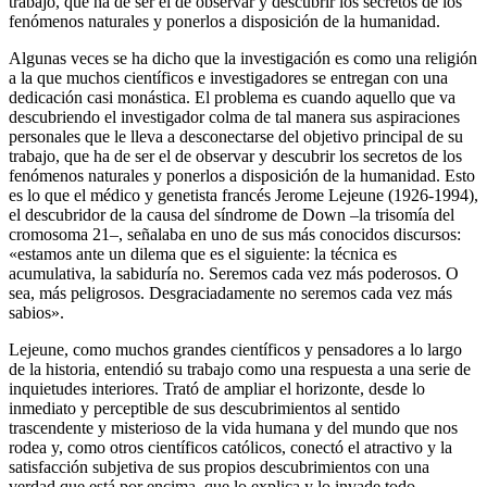
trabajo, que ha de ser el de observar y descubrir los secretos de los
fenómenos naturales y ponerlos a disposición de la humanidad.
Algunas veces se ha dicho que la investigación es como una religión
a la que muchos científicos e investigadores se entregan con una
dedicación casi monástica. El problema es cuando aquello que va
descubriendo el investigador colma de tal manera sus aspiraciones
personales que le lleva a desconectarse del objetivo principal de su
trabajo, que ha de ser el de observar y descubrir los secretos de los
fenómenos naturales y ponerlos a disposición de la humanidad. Esto
es lo que el médico y genetista francés Jerome Lejeune (1926-1994),
el descubridor de la causa del síndrome de Down –la trisomía del
cromosoma 21–, señalaba en uno de sus más conocidos discursos:
«estamos ante un dilema que es el siguiente: la técnica es
acumulativa, la sabiduría no. Seremos cada vez más poderosos. O
sea, más peligrosos. Desgraciadamente no seremos cada vez más
sabios».
Lejeune, como muchos grandes científicos y pensadores a lo largo
de la historia, entendió su trabajo como una respuesta a una serie de
inquietudes interiores. Trató de ampliar el horizonte, desde lo
inmediato y perceptible de sus descubrimientos al sentido
trascendente y misterioso de la vida humana y del mundo que nos
rodea y, como otros científicos católicos, conectó el atractivo y la
satisfacción subjetiva de sus propios descubrimientos con una
verdad que está por encima, que lo explica y lo invade todo.