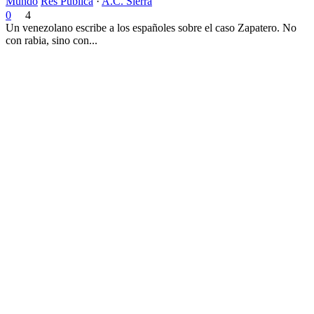
Mundo
Res Publica
·
A.C. Sierra
0
4
Un venezolano escribe a los españoles sobre el caso Zapatero. No
con rabia, sino con...