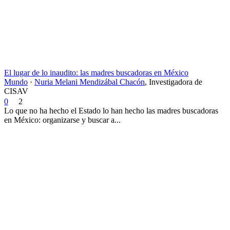
El lugar de lo inaudito: las madres buscadoras en México
Mundo
·
Nuria Melani Mendizábal Chacón
,
Investigadora de
CISAV
0
2
Lo que no ha hecho el Estado lo han hecho las madres buscadoras
en México: organizarse y buscar a...