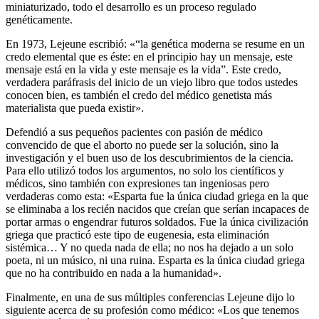
miniaturizado, todo el desarrollo es un proceso regulado
genéticamente.
En 1973, Lejeune escribió: «“la genética moderna se resume en un
credo elemental que es éste: en el principio hay un mensaje, este
mensaje está en la vida y este mensaje es la vida”. Este credo,
verdadera paráfrasis del inicio de un viejo libro que todos ustedes
conocen bien, es también el credo del médico genetista más
materialista que pueda existir».
Defendió a sus pequeños pacientes con pasión de médico
convencido de que el aborto no puede ser la solución, sino la
investigación y el buen uso de los descubrimientos de la ciencia.
Para ello utilizó todos los argumentos, no solo los científicos y
médicos, sino también con expresiones tan ingeniosas pero
verdaderas como esta: «Esparta fue la única ciudad griega en la que
se eliminaba a los recién nacidos que creían que serían incapaces de
portar armas o engendrar futuros soldados. Fue la única civilización
griega que practicó este tipo de eugenesia, esta eliminación
sistémica… Y no queda nada de ella; no nos ha dejado a un solo
poeta, ni un músico, ni una ruina. Esparta es la única ciudad griega
que no ha contribuido en nada a la humanidad».
Finalmente, en una de sus múltiples conferencias Lejeune dijo lo
siguiente acerca de su profesión como médico: «Los que tenemos