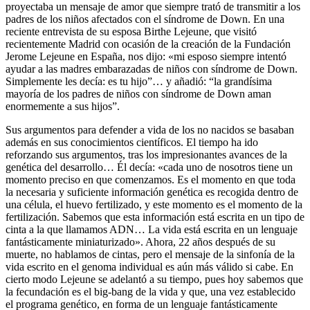
proyectaba un mensaje de amor que siempre trató de transmitir a los
padres de los niños afectados con el síndrome de Down. En una
reciente entrevista de su esposa Birthe Lejeune, que visitó
recientemente Madrid con ocasión de la creación de la Fundación
Jerome Lejeune en España, nos dijo: «mi esposo siempre intentó
ayudar a las madres embarazadas de niños con síndrome de Down.
Simplemente les decía: es tu hijo”… y añadió: “la grandísima
mayoría de los padres de niños con síndrome de Down aman
enormemente a sus hijos”.
Sus argumentos para defender a vida de los no nacidos se basaban
además en sus conocimientos científicos. El tiempo ha ido
reforzando sus argumentos, tras los impresionantes avances de la
genética del desarrollo… Él decía: «cada uno de nosotros tiene un
momento preciso en que comenzamos. Es el momento en que toda
la necesaria y suficiente información genética es recogida dentro de
una célula, el huevo fertilizado, y este momento es el momento de la
fertilización. Sabemos que esta información está escrita en un tipo de
cinta a la que llamamos ADN… La vida está escrita en un lenguaje
fantásticamente miniaturizado». Ahora, 22 años después de su
muerte, no hablamos de cintas, pero el mensaje de la sinfonía de la
vida escrito en el genoma individual es aún más válido si cabe. En
cierto modo Lejeune se adelantó a su tiempo, pues hoy sabemos que
la fecundación es el big-bang de la vida y que, una vez establecido
el programa genético, en forma de un lenguaje fantásticamente