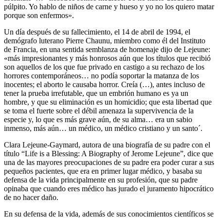
púlpito. Yo hablo de niños de carne y hueso y yo no los quiero matar
porque son enfermos».
Un día después de su fallecimiento, el 14 de abril de 1994, el
demógrafo luterano Pierre Chaunu, miembro como él del Instituto
de Francia, en una sentida semblanza de homenaje dijo de Lejeune:
«más impresionantes y más honrosos aún que los títulos que recibió
son aquellos de los que fue privado en castigo a su rechazo de los
horrores contemporáneos… no podía soportar la matanza de los
inocentes; el aborto le causaba horror. Creía (…), antes incluso de
tener la prueba irrefutable, que un embrión humano es ya un
hombre, y que su eliminación es un homicidio; que esta libertad que
se toma el fuerte sobre el débil amenaza la supervivencia de la
especie y, lo que es más grave aún, de su alma… era un sabio
inmenso, más aún… un médico, un médico cristiano y un santo´.
Clara Lejeune-Gaymard, autora de una biografía de su padre con el
título “Life is a Blessing: A Biography of Jerome Lejeune”, dice que
una de las mayores preocupaciones de su padre era poder curar a sus
pequeños pacientes, que era en primer lugar médico, y basaba su
defensa de la vida principalmente en su profesión, que su padre
opinaba que cuando eres médico has jurado el juramento hipocrático
de no hacer daño.
En su defensa de la vida, además de sus conocimientos científicos se